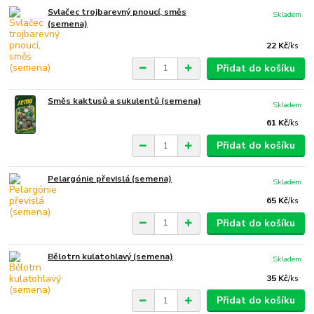
Svlačec trojbarevný pnoucí, směs
Skladem
(semena)
22 Kč
/
ks
Přidat do košíku
Směs kaktusů a sukulentů (semena)
Skladem
61 Kč
/
ks
Přidat do košíku
Pelargónie převislá (semena)
Skladem
65 Kč
/
ks
Přidat do košíku
Bělotrn kulatohlavý (semena)
Skladem
35 Kč
/
ks
Přidat do košíku