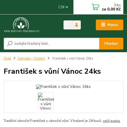
0
ks
CZK
za
0,00 Kč
Menu
Hledat
Úvod
Zahrada - Ostatní
František s vůní Vánoc 24ks
František s vůní Vánoc 24ks
Tradiční vánoční František s vánoční vůní. V balení je 24 kusů.
celý popis