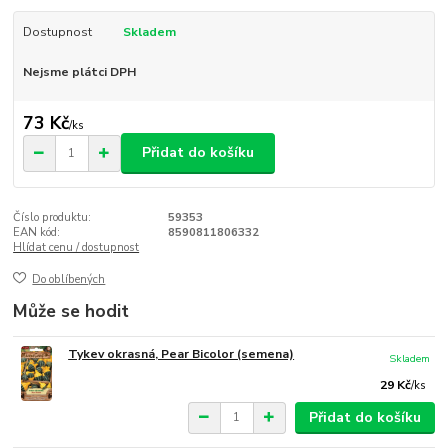
Dostupnost
Skladem
Nejsme plátci DPH
73 Kč
/
ks
Přidat do košíku
Číslo produktu:
59353
EAN kód:
8590811806332
Hlídat cenu / dostupnost
Do oblíbených
Může se hodit
Tykev okrasná, Pear Bicolor (semena)
Skladem
29 Kč
/
ks
Přidat do košíku