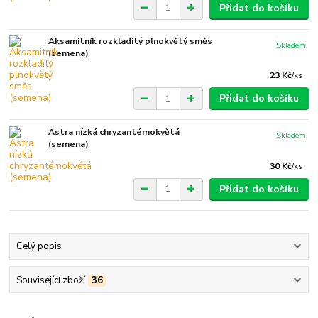
Přidat do košíku
Aksamitník rozkladitý plnokvětý směs
Skladem
(semena)
23 Kč
/
ks
Přidat do košíku
Astra nízká chryzantémokvětá
Skladem
(semena)
30 Kč
/
ks
Přidat do košíku
Celý popis
Související zboží
36