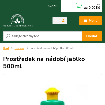
0
ks
CZK
za
0,00 Kč
Menu
Hledat
Úvod
Drogerie
Prostředek na nádobí jablko 500ml
Prostředek na nádobí jablko
500ml