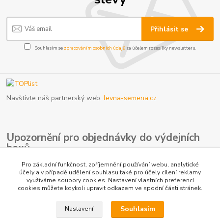
Přihlásit se
Souhlasím se
zpracováním osobních údajů
za účelem rozesílky newsletteru.
Navštivte náš partnerský web:
levna-semena.cz
Upozornění pro objednávky do výdejních
boxů
V případě plné kapacity výdejního boxu může dopravce doručit
Pro základní funkčnost, zpříjemnění používání webu, analytické
vaši zásilku na nejbližší kamennou pobočku. Počítejte prosím s
účely a v případě udělení souhlasu také pro účely cílení reklamy
využíváme soubory cookies. Nastavení vlastních preferencí
touto možností, jelikož se nejedná o důvod k reklamaci.
cookies můžete kdykoli upravit odkazem ve spodní části stránek.
Souhlasím
Nastavení