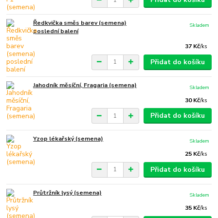
Ředkvička směs barev (semena)
Skladem
poslední balení
37 Kč
/
ks
Přidat do košíku
Jahodník měsíční, Fragaria (semena)
Skladem
30 Kč
/
ks
Přidat do košíku
Yzop lékařský (semena)
Skladem
25 Kč
/
ks
Přidat do košíku
Průtržník lysý (semena)
Skladem
35 Kč
/
ks