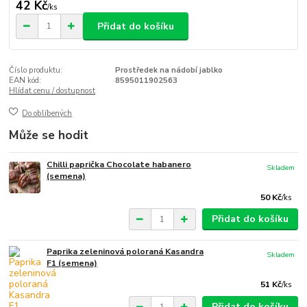
42 Kč
/
ks
Přidat do košíku
Číslo produktu:
Prostředek na nádobí jablko
EAN kód:
8595011902563
Hlídat cenu / dostupnost
Do oblíbených
Může se hodit
Chilli paprička Chocolate habanero
Skladem
(semena)
50 Kč
/
ks
Přidat do košíku
Paprika zeleninová poloraná Kasandra
Skladem
F1 (semena)
51 Kč
/
ks
Přidat do košíku