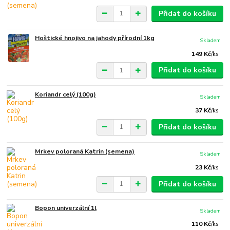
Přidat do košíku
Hoštické hnojivo na jahody přírodní 1kg
Skladem
149 Kč
/
ks
Přidat do košíku
Koriandr celý (100g)
Skladem
37 Kč
/
ks
Přidat do košíku
Mrkev poloraná Katrin (semena)
Skladem
23 Kč
/
ks
Přidat do košíku
Bopon univerzální 1l
Skladem
110 Kč
/
ks