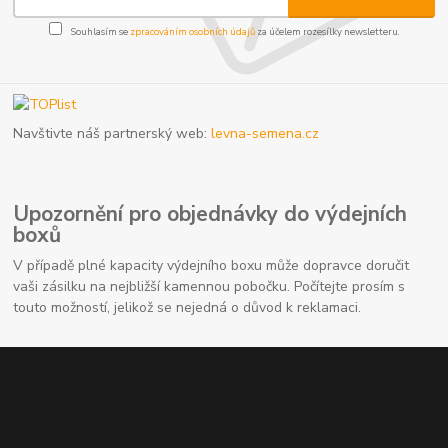
Souhlasím se
zpracováním osobních údajů
za účelem rozesílky newsletteru.
Navštivte náš partnerský web:
levna-semena.cz
Upozornění pro objednávky do výdejních
boxů
V případě plné kapacity výdejního boxu může dopravce doručit
vaši zásilku na nejbližší kamennou pobočku. Počítejte prosím s
touto možností, jelikož se nejedná o důvod k reklamaci.