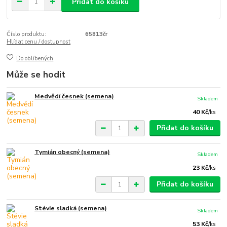
Přidat do košíku
Číslo produktu:
65813čr
Hlídat cenu / dostupnost
Do oblíbených
Může se hodit
Medvědí česnek (semena)
Skladem
40 Kč
/
ks
Přidat do košíku
Tymián obecný (semena)
Skladem
23 Kč
/
ks
Přidat do košíku
Stévie sladká (semena)
Skladem
53 Kč
/
ks