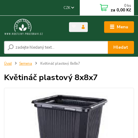
0
ks
CZK
za
0,00 Kč
Menu
Hledat
Úvod
Semena
Květináč plastový 8x8x7
Květináč plastový 8x8x7