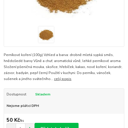
Perníkové koření (100g) Vzhled a barva: drobně mletá sypká směs,
hnědošedé barvy Vůně a chuť: aromatická vůně, lehké perníkové aroma
Složení:pšeničná mouka, skořice, hřebíček, kakao, nové koření, koriandr,
zázvor, badyán, pepř černý Použití v kuchyni: Do perníku, vánoček,
sušenek a jiného svátečního...
celý popis
Dostupnost
Skladem
Nejsme plátci DPH
50 Kč
/
ks