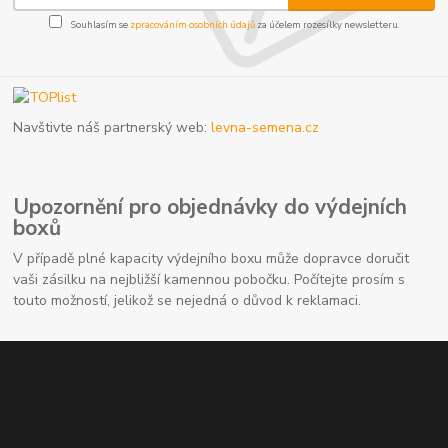
Souhlasím se
zpracováním osobních údajů
za účelem rozesílky newsletteru.
Navštivte náš partnerský web:
levna-semena.cz
Upozornění pro objednávky do výdejních
boxů
V případě plné kapacity výdejního boxu může dopravce doručit
vaši zásilku na nejbližší kamennou pobočku. Počítejte prosím s
touto možností, jelikož se nejedná o důvod k reklamaci.