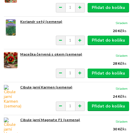
Přidat do košíku
Koriandr setý (semena)
Skladem
20 Kč
/
ks
Přidat do košíku
Maceška červená s okem (semena)
Skladem
28 Kč
/
ks
Přidat do košíku
Cibule jarní Karmen (semena)
Skladem
24 Kč
/
ks
Přidat do košíku
Cibule jarní Magnate F1 (semena)
Skladem
30 Kč
/
ks