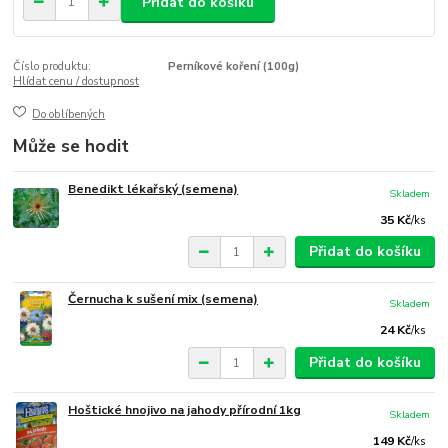
Přidat do košíku
Číslo produktu:
Perníkové koření (100g)
Hlídat cenu / dostupnost
Do oblíbených
Může se hodit
Benedikt lékařský (semena)
Skladem
35 Kč
/
ks
Přidat do košíku
Černucha k sušení mix (semena)
Skladem
24 Kč
/
ks
Přidat do košíku
Hoštické hnojivo na jahody přírodní 1kg
Skladem
149 Kč
/
ks