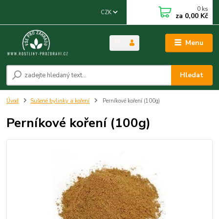
0
ks
CZK
za
0,00 Kč
Menu
Hledat
Úvod
Sušené bylinky a koření
Perníkové koření (100g)
Perníkové koření (100g)