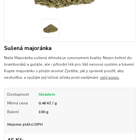
Sušená majoránka
Naše Majoránka sušená drhnutá je synonymem kvality. Nejen koření do
bramboráků a guláše, ale i přírodní lék pro Váš nervový systém a trávení.
Kupte majoránku s plným aroma! Zjistěte, jak ji správně použít, aby
nezhořkla, a využijte její léčivé účinky proti nadýmání.
celý popis
Dostupnost
Skladem
Měrná cena
0,46 Kč / g
Balení
100 g
Nejsme plátci DPH