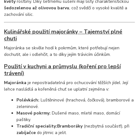
květy
rostliny. Díky šetrnému sušení mají listy charakteristickou
šedozelenou až olivovou barvu
, což svědčí o vysoké kvalitě a
zachování silic.
Kulinářské použití majoránky – Tajemství plné
chuti
Majoránka se skvěle hodí k pokrmům, které potřebují nejen
dochutit, ale i odlehčit, a to díky jejím trávicím účinkům.
Použití v kuchyni a průmyslu (koření pro lepší
trávení)
Majoránka
je nepostradatelná pro ochucování těžších jídel. Její
lehce nasládlá a kořeněná chuť se uplatní zejména v:
Polévkách:
Luštěninové (hrachová, čočková), bramborové a
zeleninové.
Masové pokrmy:
Dušené maso, mleté maso, domácí
paštiky.
Tradiční speciality:
Bramboráky
(nezbytná součást!), při
zabíjačce
do jitrnic a jelit.