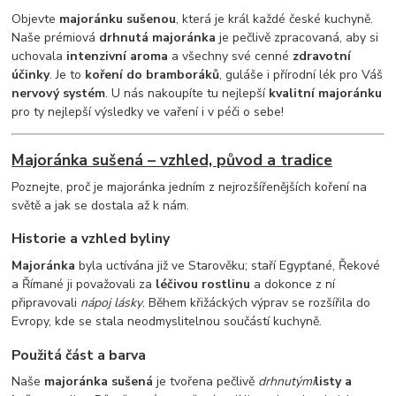
Objevte
majoránku sušenou
, která je král každé české kuchyně.
Naše prémiová
drhnutá majoránka
je pečlivě zpracovaná, aby si
uchovala
intenzivní aroma
a všechny své cenné
zdravotní
účinky
. Je to
koření do bramboráků
, guláše i přírodní lék pro Váš
nervový systém
. U nás nakoupíte tu nejlepší
kvalitní majoránku
pro ty nejlepší výsledky ve vaření i v péči o sebe!
Majoránka sušená – vzhled, původ a tradice
Poznejte, proč je majoránka jedním z nejrozšířenějších koření na
světě a jak se dostala až k nám.
Historie a vzhled byliny
Majoránka
byla uctívána již ve Starověku; staří Egypťané, Řekové
a Římané ji považovali za
léčivou rostlinu
a dokonce z ní
připravovali
nápoj lásky
. Během křižáckých výprav se rozšířila do
Evropy, kde se stala neodmyslitelnou součástí kuchyně.
Použitá část a barva
Naše
majoránka sušená
je tvořena pečlivě
drhnutými
listy a