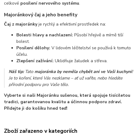
celkové
posílení nervového systému
.
Majoránkový čaj a jeho benefity
Čaj z majoránky
je rychlý a efektivní prostředek na:
Bolesti hlavy a nachlazení:
Působí hřejivě a mírně tiší
bolest.
Posílení dělohy:
V lidovém léčitelství se používá k tomuto
účelu.
Zlepšení zažívání:
Uklidňuje žaludek a střeva.
Náš tip:
Tato
majoránka by neměla chybět ani ve Vaši kuchyni
!
Je to koření, které Vás nezklame – ať už vaříte, nebo hledáte
přírodní podporu pro Vaše tělo.
Vyberte si naši Majoránku sušenou, která spojuje tisíciletou
tradici, garantovanou kvalitu a účinnou podporu zdraví.
Přidejte ji do košíku hned teď!
Zboží zařazeno v kategoriích