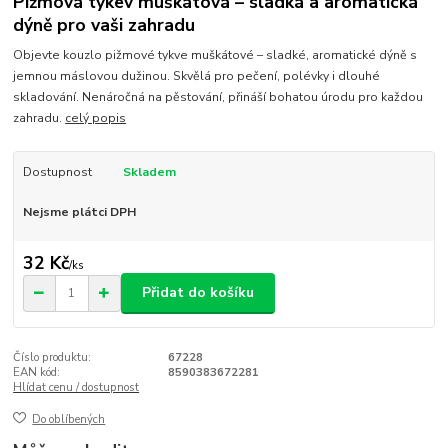
Pižmová tykev muškátová – sladká a aromatická
dýně pro vaši zahradu
Objevte kouzlo pižmové tykve muškátové – sladké, aromatické dýně s
jemnou máslovou dužinou. Skvělá pro pečení, polévky i dlouhé
skladování. Nenáročná na pěstování, přináší bohatou úrodu pro každou
zahradu.
celý popis
Dostupnost
Skladem
Nejsme plátci DPH
32 Kč
/
ks
Přidat do košíku
Číslo produktu:
67228
EAN kód:
8590383672281
Hlídat cenu / dostupnost
Do oblíbených