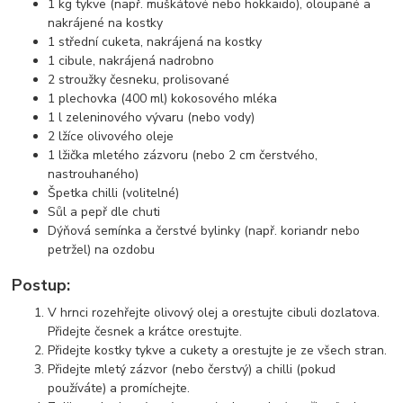
1 kg tykve (např. muškátové nebo hokkaido), oloupané a
nakrájené na kostky
1 střední cuketa, nakrájená na kostky
1 cibule, nakrájená nadrobno
2 stroužky česneku, prolisované
1 plechovka (400 ml) kokosového mléka
1 l zeleninového vývaru (nebo vody)
2 lžíce olivového oleje
1 lžička mletého zázvoru (nebo 2 cm čerstvého,
nastrouhaného)
Špetka chilli (volitelné)
Sůl a pepř dle chuti
Dýňová semínka a čerstvé bylinky (např. koriandr nebo
petržel) na ozdobu
Postup:
V hrnci rozehřejte olivový olej a orestujte cibuli dozlatova.
Přidejte česnek a krátce orestujte.
Přidejte kostky tykve a cukety a orestujte je ze všech stran.
Přidejte mletý zázvor (nebo čerstvý) a chilli (pokud
používáte) a promíchejte.