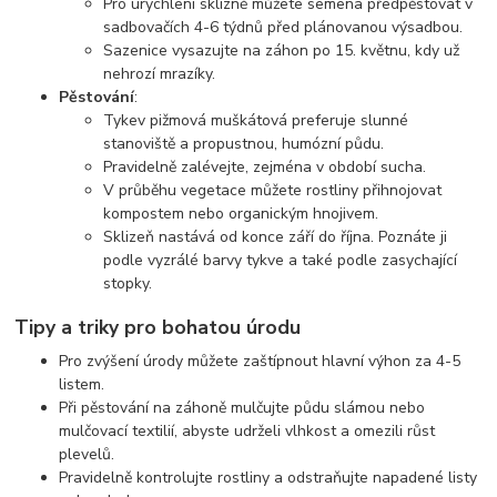
Pro urychlení sklizně můžete semena předpěstovat v
sadbovačích 4-6 týdnů před plánovanou výsadbou.
Sazenice vysazujte na záhon po 15. květnu, kdy už
nehrozí mrazíky.
Pěstování
:
Tykev pižmová muškátová preferuje slunné
stanoviště a propustnou, humózní půdu.
Pravidelně zalévejte, zejména v období sucha.
V průběhu vegetace můžete rostliny přihnojovat
kompostem nebo organickým hnojivem.
Sklizeň nastává od konce září do října. Poznáte ji
podle vyzrálé barvy tykve a také podle zasychající
stopky.
Tipy a triky pro bohatou úrodu
Pro zvýšení úrody můžete zaštípnout hlavní výhon za 4-5
listem.
Při pěstování na záhoně mulčujte půdu slámou nebo
mulčovací textilií, abyste udrželi vlhkost a omezili růst
plevelů.
Pravidelně kontrolujte rostliny a odstraňujte napadené listy