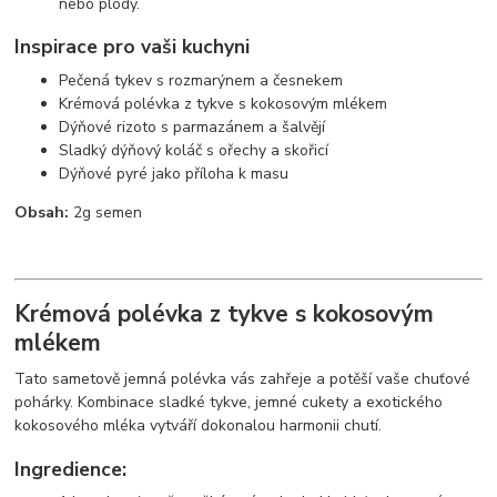
nebo plody.
Inspirace pro vaši kuchyni
Pečená tykev s rozmarýnem a česnekem
Krémová polévka z tykve s kokosovým mlékem
Dýňové rizoto s parmazánem a šalvějí
Sladký dýňový koláč s ořechy a skořicí
Dýňové pyré jako příloha k masu
Obsah:
2g semen
Krémová polévka z tykve s kokosovým
mlékem
Tato sametově jemná polévka vás zahřeje a potěší vaše chuťové
pohárky. Kombinace sladké tykve, jemné cukety a exotického
kokosového mléka vytváří dokonalou harmonii chutí.
Ingredience: