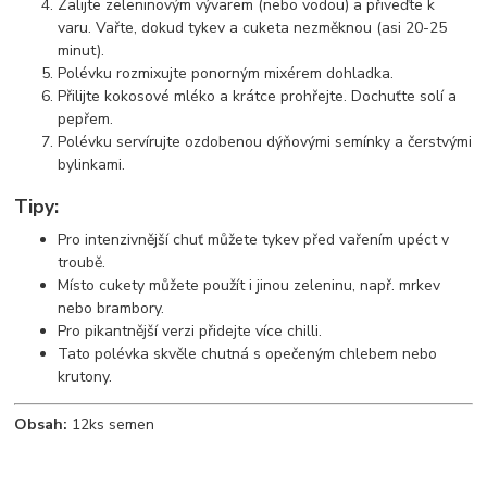
Zalijte zeleninovým vývarem (nebo vodou) a přiveďte k
varu. Vařte, dokud tykev a cuketa nezměknou (asi 20-25
minut).
Polévku rozmixujte ponorným mixérem dohladka.
Přilijte kokosové mléko a krátce prohřejte. Dochuťte solí a
pepřem.
Polévku servírujte ozdobenou dýňovými semínky a čerstvými
bylinkami.
Tipy:
Pro intenzivnější chuť můžete tykev před vařením upéct v
troubě.
Místo cukety můžete použít i jinou zeleninu, např. mrkev
nebo brambory.
Pro pikantnější verzi přidejte více chilli.
Tato polévka skvěle chutná s opečeným chlebem nebo
krutony.
Obsah:
12ks semen