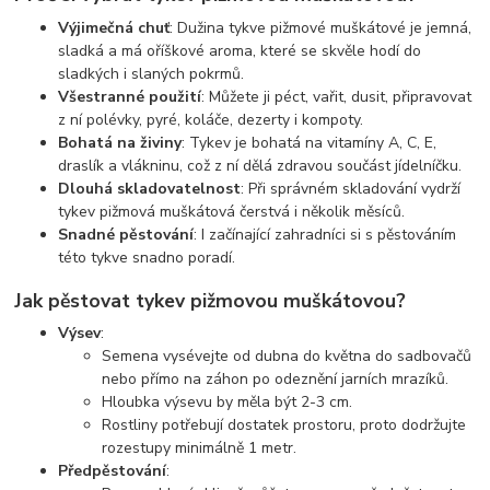
Výjimečná chuť
: Dužina tykve pižmové muškátové je jemná,
sladká a má oříškové aroma, které se skvěle hodí do
sladkých i slaných pokrmů.
Všestranné použití
: Můžete ji péct, vařit, dusit, připravovat
z ní polévky, pyré, koláče, dezerty i kompoty.
Bohatá na živiny
: Tykev je bohatá na vitamíny A, C, E,
draslík a vlákninu, což z ní dělá zdravou součást jídelníčku.
Dlouhá skladovatelnost
: Při správném skladování vydrží
tykev pižmová muškátová čerstvá i několik měsíců.
Snadné pěstování
: I začínající zahradníci si s pěstováním
této tykve snadno poradí.
Jak pěstovat tykev pižmovou muškátovou?
Výsev
:
Semena vysévejte od dubna do května do sadbovačů
nebo přímo na záhon po odeznění jarních mrazíků.
Hloubka výsevu by měla být 2-3 cm.
Rostliny potřebují dostatek prostoru, proto dodržujte
rozestupy minimálně 1 metr.
Předpěstování
: