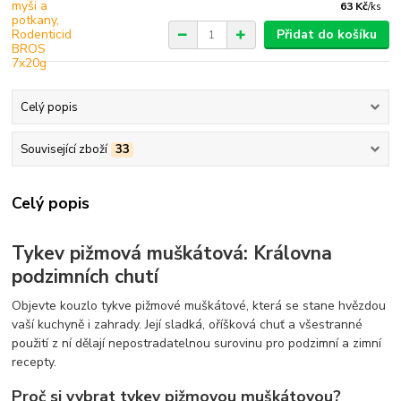
63 Kč
/
ks
Přidat do košíku
Celý popis
Související zboží
33
Celý popis
Tykev pižmová muškátová: Královna
podzimních chutí
Objevte kouzlo tykve pižmové muškátové, která se stane hvězdou
vaší kuchyně i zahrady. Její sladká, oříšková chuť a všestranné
použití z ní dělají nepostradatelnou surovinu pro podzimní a zimní
recepty.
Proč si vybrat tykev pižmovou muškátovou?