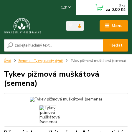
0
ks
CZK
za
0,00 Kč
Menu
Hledat
Úvod
Semena - Tykve, cukety, dýně
Tykev pižmová muškátová (semena)
Tykev pižmová muškátová
(semena)