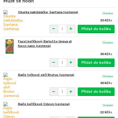
Může se hodit
Okurka nakládačka, Santana (semena)
Skladem
33 Kč
/
ks
Přidat do košíku
Fazol keříčkový, Barlotto lingua di
Skladem
fuoco nano (semena)
30 Kč
/
ks
Přidat do košíku
Rajče tyčkové obří Brutus (semena)
Skladem
30 Kč
/
ks
Přidat do košíku
Rajče keříčkové Odeon (semena)
Skladem
22 Kč
/
ks