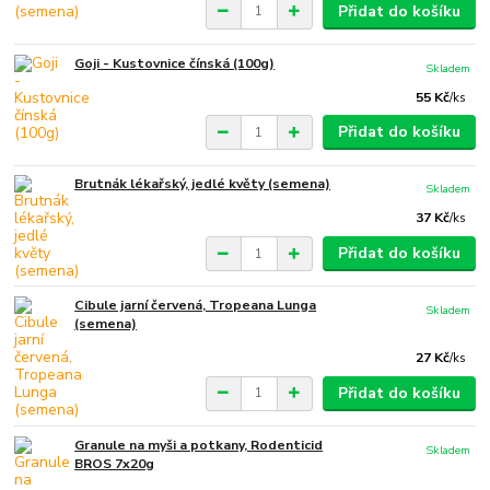
Přidat do košíku
Goji - Kustovnice čínská (100g)
Skladem
55 Kč
/
ks
Přidat do košíku
Brutnák lékařský, jedlé květy (semena)
Skladem
37 Kč
/
ks
Přidat do košíku
Cibule jarní červená, Tropeana Lunga
Skladem
(semena)
27 Kč
/
ks
Přidat do košíku
Granule na myši a potkany, Rodenticid
Skladem
BROS 7x20g