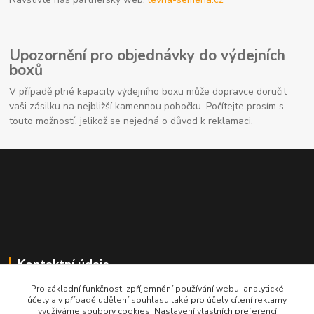
Upozornění pro objednávky do výdejních
boxů
V případě plné kapacity výdejního boxu může dopravce doručit
vaši zásilku na nejbližší kamennou pobočku. Počítejte prosím s
touto možností, jelikož se nejedná o důvod k reklamaci.
Kontaktní údaje
Pro základní funkčnost, zpříjemnění používání webu, analytické
704691325
účely a v případě udělení souhlasu také pro účely cílení reklamy
využíváme soubory cookies. Nastavení vlastních preferencí