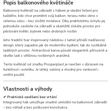
Popis balkonového květináče
Balkonový květináč na zábradlí s hákem je ideální řešení pro
každého, kdo chce proměnit svůj balkon, terasu nebo okno v
zelenou oázu – bez složité instalace. Díky praktickému úchytu jej
jednoduše zavěsíte na zábradlí a okamžitě získáte prostor pro
pěstování květin, bylinek nebo drobných rostlin.
Jeho tradiční tvar inspirovaný nádobou z lamel přináší nadčasový
design, který zapadne jak do moderního bydlení, tak do rustikálně
laděných prostor. Antracitová barva působí elegantně, přirozeně a
skvěle ladí s většinou rostlinných aranžmá.
Tento květináč od značky Prosperplast je navržen s důrazem na
funkčnost i estetiku. Je lehký, odolný a vhodný pro venkovní i
vnitřní použití.
Vlastnosti a výhody
✔ Praktické zavěšení bez vrtání
Integrovaný hák umožňuje snadné umístění na balkonové zábradlí
– bez nářadí a bez poškození konstrukce.