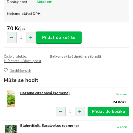
Dostupnost
Skladem
Nejsme plátci DPH
70 Kč
/
ks
Přidat do košíku
Číslo produktu:
Balkonový květináč na zábradlí
Hlídat cenu / dostupnost
Do oblíbených
Může se hodit
Bazalka citronová (semena)
Skladem
24 Kč
/
ks
Přidat do košíku
Blahovičník, Eucalyptus (semena)
Skladem