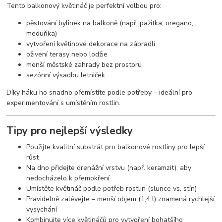
Tento balkonový květináč je perfektní volbou pro:
pěstování bylinek na balkoně (např. pažitka, oregano,
meduňka)
vytvoření květinové dekorace na zábradlí
oživení terasy nebo lodžie
menší městské zahrady bez prostoru
sezónní výsadbu letniček
Díky háku ho snadno přemístíte podle potřeby – ideální pro
experimentování s umístěním rostlin.
Tipy pro nejlepší výsledky
Použijte kvalitní substrát pro balkonové rostliny pro lepší
růst
Na dno přidejte drenážní vrstvu (např. keramzit), aby
nedocházelo k přemokření
Umístěte květináč podle potřeb rostlin (slunce vs. stín)
Pravidelně zalévejte – menší objem (1,4 l) znamená rychlejší
vysychání
Kombinujte více květináčů pro vytvoření bohatšího