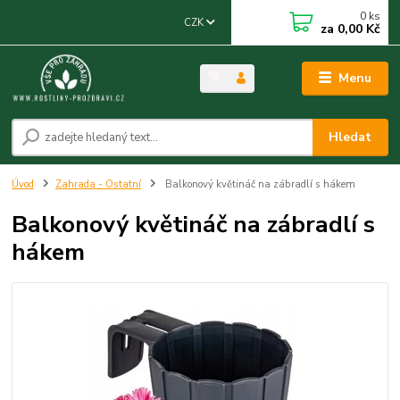
0
ks
CZK
za
0,00 Kč
Menu
Hledat
Úvod
Zahrada - Ostatní
Balkonový květináč na zábradlí s hákem
Balkonový květináč na zábradlí s
hákem