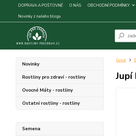
DOPRAVA A POŠTOVNÉ
O NÁS
OBCHODNÍ PODMÍNKY
Novinky z našeho blogu
Úvod
Š
Novinky
Jupí
Rostliny pro zdraví - rostliny
Ovocné Máty - rostliny
Ostatní rostliny - rostliny
Semena