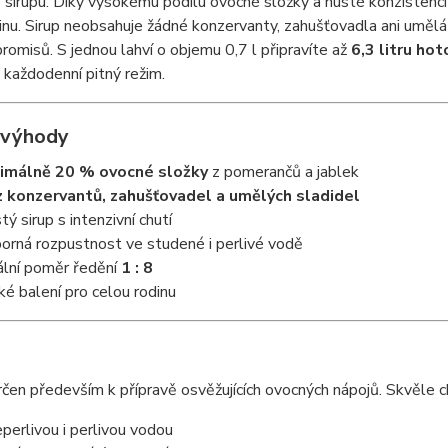
sirupu. Díky vysokému podílu ovocné složky a husté konzistenci
inu. Sirup neobsahuje žádné konzervanty, zahušťovadla ani umělá
omisů. S jednou lahví o objemu 0,7 l připravíte až
6,3 litru ho
 každodenní pitný režim.
 výhody
imálně 20 % ovocné složky
z pomerančů a jablek
 konzervantů, zahušťovadel a umělých sladidel
tý sirup s intenzivní chutí
orná rozpustnost ve studené i perlivé vodě
ální poměr ředění
1 : 8
ké balení pro celou rodinu
určen především k přípravě osvěžujících ovocných nápojů. Skvěle c
eperlivou i perlivou vodou