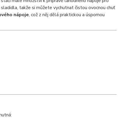
 stačí malé množství k přípravě lahodného nápoje pro
 sladidla, takže si můžete vychutnat čistou ovocnou chuť
tového nápoje
, což z něj dělá praktickou a úspornou
hutná: