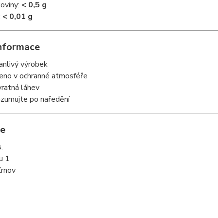
koviny:
< 0,5 g
:
< 0,01 g
informace
anlivý výrobek
eno v ochranné atmosféře
ratná láhev
zumujte po naředění
e
.
u 1
rnov