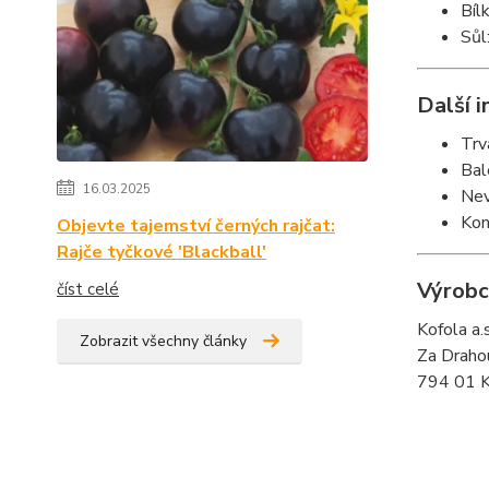
Bíl
Sůl
Další 
Trv
Bal
16.03.2025
Nev
Kon
Objevte tajemství černých rajčat:
Rajče tyčkové 'Blackball'
Výrobc
číst celé
Kofola a.s
Zobrazit všechny články
Za Draho
794 01 K