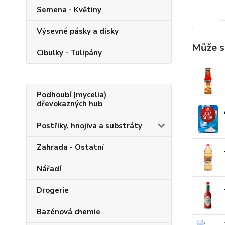
Semena - Květiny
Výsevné pásky a disky
Může s
Cibulky - Tulipány
Podhoubí (mycelia)
dřevokazných hub
Postřiky, hnojiva a substráty
Zahrada - Ostatní
Nářadí
Drogerie
Bazénová chemie