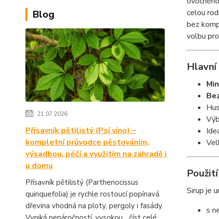
ovocného 
celou rod
Blog
bez kompr
volbu pro
Hlavní
Min
Bez
Hus
21.07.2026
Výb
Přísavník pětilistý (Psí víno) –
Ide
kompletní průvodce pěstováním,
Vel
výsadbou, péčí a využitím na zahradě i
u domu
Použití
Přísavník pětilistý (Parthenocissus
Sirup je 
quinquefolia) je rychle rostoucí popínavá
dřevina vhodná na ploty, pergoly i fasády.
s n
Vyniká nenáročností, vysokou...
číst celé