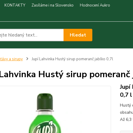
KONTAKTY
Zasíláme i na Slovensko
Hodnocení Aukro
Hledat
ťávy a sirupy
Jupí Lahvinka Hustý sirup pomeranč jablko 0,7l
 Lahvinka Hustý sirup pomeranč 
Jupí
0,7 
Hustý 
obsahu
Až 6,3