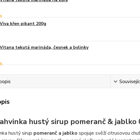
Viva křen pikant 200g
Vitana tekutá marináda, česnek a bylinky
popis
Souvisejíc
opis
Lahvinka hustý sirup pomeranč & jablko 0
inka hustý sirup
pomeranč a jablko
spojuje svěží citrusovou ch