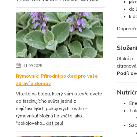
jak
do 
k d
Doporuče
Složen
Glukózo-f
citronová
11.09.2025
Podíl ov
Rýmovník: Přírodní poklad pro vaše
zdraví a domov
Nutričn
Vítejte na blogu, který vám otevře dveře
do fascinujícího světa jedné z
Ene
nejúžasnějších pokojových rostlin –
Tuk
rýmovníku! Možná ho znáte jako
"pokojového...
číst celé
Sac