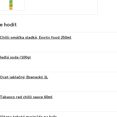
e hodit
Chilli omáčka sladká, Exotic food 250ml
Jedlá soda (100g)
Ocet jablečný, Bzenecký 1L
Tabasco red chilli sauce 60ml
Vitana tekutá marináda na kuře