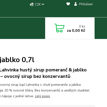
Přihlášení
CZK
0
ks
za
0,00 Kč
jablko 0,7l
 Lahvinka hustý sirup pomeranč & jablko
l – ovocný sirup bez konzervantů
ovocný sirup Jupí Lahvinka s chutí pomeranče a jablka
je 20 % ovocné šťávy. Bez konzervantů a umělých sladidel.
 l nápoje z jedné lahve.
celý popis