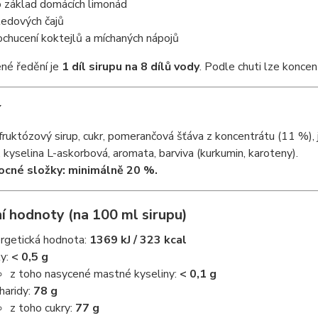
o základ domácích limonád
ledových čajů
ochucení koktejlů a míchaných nápojů
né ředění je
1 díl sirupu na 8 dílů vody
. Podle chuti lze koncent
í
ruktózový sirup, cukr, pomerančová šťáva z koncentrátu (11 %), 
, kyselina L-askorbová, aromata, barviva (kurkumin, karoteny).
ocné složky: minimálně 20 %.
í hodnoty (na 100 ml sirupu)
rgetická hodnota:
1369 kJ / 323 kcal
y:
< 0,5 g
z toho nasycené mastné kyseliny:
< 0,1 g
haridy:
78 g
z toho cukry:
77 g