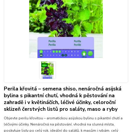
Perila křovitá – semena shiso, nenáročná asijská
bylina s pikantní chutí, vhodná k pěstování na
zahradě i v květináčích, léčivé účinky, celoroční
sklizeň čerstvých listů pro saláty, maso a ryby
Objevte perilu křovitou – aromatickou asijskou bylinu s pikantní chutí a
léčivými účinky. Nenáročná na pěstování, vhodná na slunná místa,
poskytuje listy po celý rok, ideální do salátů, k masům i rybám.
celý