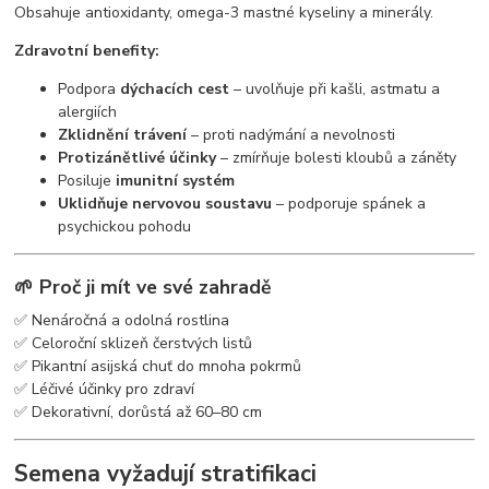
Obsahuje antioxidanty, omega-3 mastné kyseliny a minerály.
Zdravotní benefity:
Podpora
dýchacích cest
– uvolňuje při kašli, astmatu a
alergiích
Zklidnění trávení
– proti nadýmání a nevolnosti
Protizánětlivé účinky
– zmírňuje bolesti kloubů a záněty
Posiluje
imunitní systém
Uklidňuje nervovou soustavu
– podporuje spánek a
psychickou pohodu
🌱
Proč ji mít ve své zahradě
✅ Nenáročná a odolná rostlina
✅ Celoroční sklizeň čerstvých listů
✅ Pikantní asijská chuť do mnoha pokrmů
✅ Léčivé účinky pro zdraví
✅ Dekorativní, dorůstá až 60–80 cm
Semena vyžadují stratifikaci