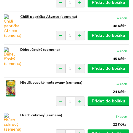
Přidat do košíku
Chilli paprička Atzeco (semena)
Skladem
48 Kč
/
ks
Přidat do košíku
Děhel čínský (semena)
Skladem
45 Kč
/
ks
Přidat do košíku
Hledík vysoký melírovaný (semena)
Skladem
24 Kč
/
ks
Přidat do košíku
Hrách cukrový (semena)
Skladem
22 Kč
/
ks