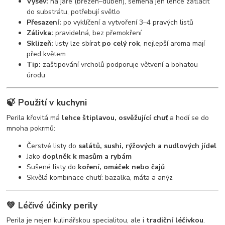
Výsev:
na jaře (březen–duben), semena jen lehce zatlačit
do substrátu, potřebují světlo
Přesazení:
po vyklíčení a vytvoření 3–4 pravých listů
Zálivka:
pravidelná, bez přemokření
Sklizeň:
listy lze sbírat
po celý rok
, nejlepší aroma mají
před květem
Tip:
zaštipování vrcholů podporuje větvení a bohatou
úrodu
🍃
Použití v kuchyni
Perila křovitá má
lehce štiplavou, osvěžující chuť
a hodí se do
mnoha pokrmů:
Čerstvé listy do
salátů, sushi, rýžových a nudlových jídel
Jako
doplněk k masům a rybám
Sušené listy do
koření, omáček nebo čajů
Skvělá kombinace chutí: bazalka, máta a anýz
💚
Léčivé účinky perily
Perila je nejen kulinářskou specialitou, ale i
tradiční léčivkou
.