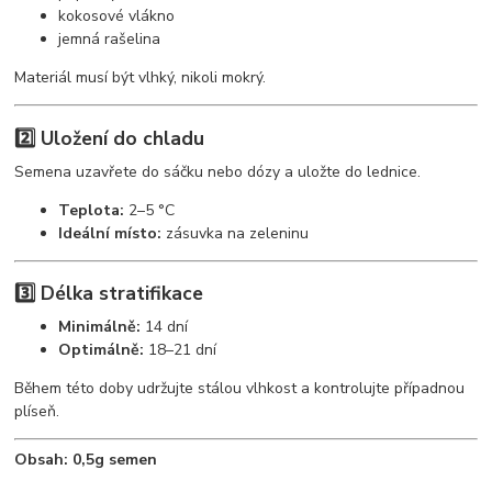
kokosové vlákno
jemná rašelina
Materiál musí být vlhký, nikoli mokrý.
2️⃣ Uložení do chladu
Semena uzavřete do sáčku nebo dózy a uložte do lednice.
Teplota:
2–5 °C
Ideální místo:
zásuvka na zeleninu
3️⃣ Délka stratifikace
Minimálně:
14 dní
Optimálně:
18–21 dní
Během této doby udržujte stálou vlhkost a kontrolujte případnou
plíseň.
Obsah: 0,5g semen