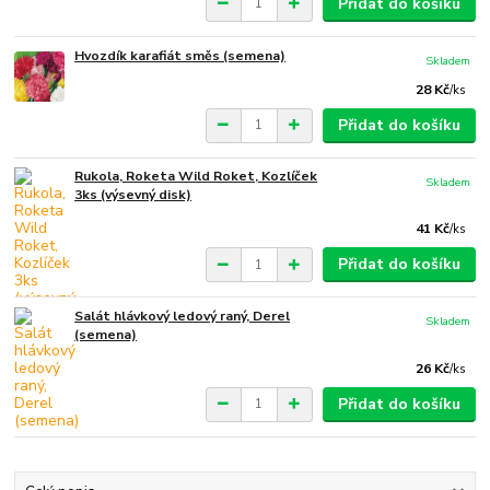
Přidat do košíku
Hvozdík karafiát směs (semena)
Skladem
28 Kč
/
ks
Přidat do košíku
Rukola, Roketa Wild Roket, Kozlíček
Skladem
3ks (výsevný disk)
41 Kč
/
ks
Přidat do košíku
Salát hlávkový ledový raný, Derel
Skladem
(semena)
26 Kč
/
ks
Přidat do košíku