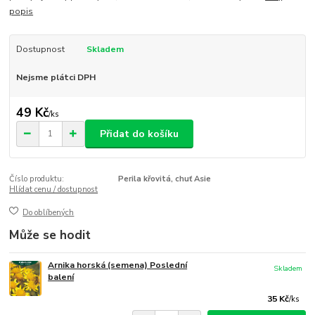
popis
Dostupnost
Skladem
Nejsme plátci DPH
49 Kč
/
ks
Přidat do košíku
Číslo produktu:
Perila křovitá, chuť Asie
Hlídat cenu / dostupnost
Do oblíbených
Může se hodit
Arnika horská (semena) Poslední
Skladem
balení
35 Kč
/
ks