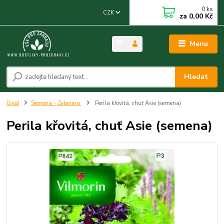
0
ks
CZK
za
0,00 Kč
Menu
Hledat
Úvod
Semena - Zelenina
Perila křovitá, chuť Asie (semena)
Perila křovitá, chuť Asie (semena)