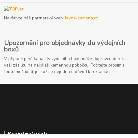
Navštivte náš partnerský web:
levna-semena.cz
Upozornění pro objednávky do výdejních
boxů
V případě plné kapacity výdejního boxu může dopravce doručit
vaši zásilku na nejbližší kamennou pobočku. Počítejte prosím s
touto možností, jelikož se nejedná o důvod k reklamaci.
Kontaktní údaje