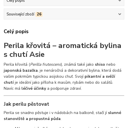
Celý popis
Související zboží
26
Celý popis
Perila křovitá – aromatická bylina
s chutí Asie
Perila křovitá (
Perilla frutescens
), známá také jako
shiso
nebo
japonská bazalka
, je nenáročná a dekorativní bylina, která dodá
vašim pokrmům typickou asijskou chuť. Svojí
pikantní a svěží
chutí
je ideální jako příloha k masům, rybám nebo do salátů.
Navíc má
léčivé účinky
a podporuje zdraví.
Jak perilu pěstovat
Perila se snadno pěstuje i v nádobách na balkoně, stačí jí
slunné
stanoviště a propustná půda
.