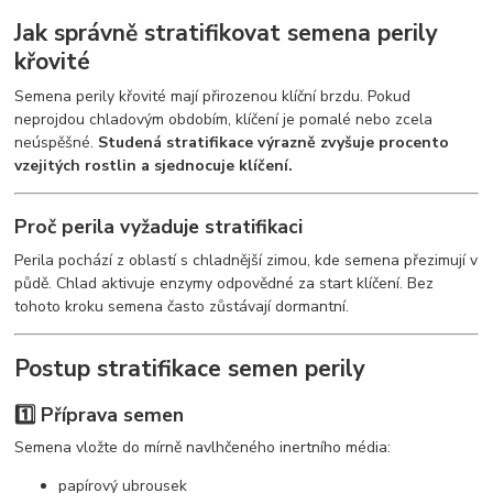
Jak správně stratifikovat semena perily
křovité
Semena perily křovité mají přirozenou klíční brzdu. Pokud
neprojdou chladovým obdobím, klíčení je pomalé nebo zcela
neúspěšné.
Studená stratifikace výrazně zvyšuje procento
vzejitých rostlin a sjednocuje klíčení.
Proč perila vyžaduje stratifikaci
Perila pochází z oblastí s chladnější zimou, kde semena přezimují v
půdě. Chlad aktivuje enzymy odpovědné za start klíčení. Bez
tohoto kroku semena často zůstávají dormantní.
Postup stratifikace semen perily
1️⃣ Příprava semen
Semena vložte do mírně navlhčeného inertního média:
papírový ubrousek