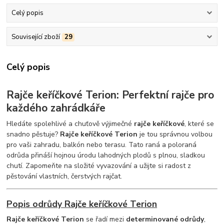
Celý popis
Související zboží
29
Celý popis
Rajče keříčkové Terion: Perfektní rajče pro
každého zahrádkáře
Hledáte spolehlivé a chuťově výjimečné
rajče keříčkové
, které se
snadno pěstuje?
Rajče keříčkové Terion
je tou správnou volbou
pro vaši zahradu, balkón nebo terasu. Tato raná a poloraná
odrůda přináší hojnou úrodu lahodných plodů s plnou, sladkou
chutí. Zapomeňte na složité vyvazování a užijte si radost z
pěstování vlastních, čerstvých rajčat.
Popis odrůdy Rajče keříčkové Terion
Rajče keříčkové Terion
se řadí mezi
determinované odrůdy
,