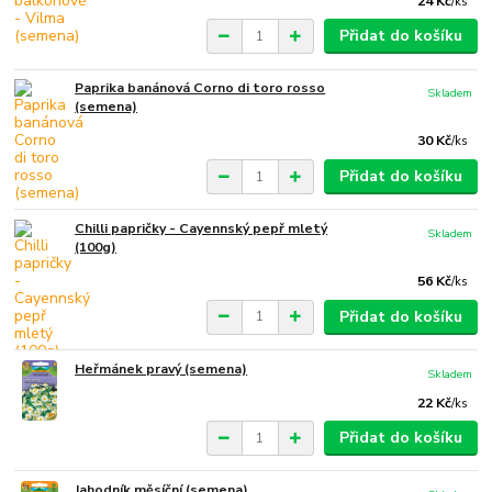
24 Kč
/
ks
Přidat do košíku
Paprika banánová Corno di toro rosso
Skladem
(semena)
30 Kč
/
ks
Přidat do košíku
Chilli papričky - Cayennský pepř mletý
Skladem
(100g)
56 Kč
/
ks
Přidat do košíku
Heřmánek pravý (semena)
Skladem
22 Kč
/
ks
Přidat do košíku
Jahodník měsíční (semena)