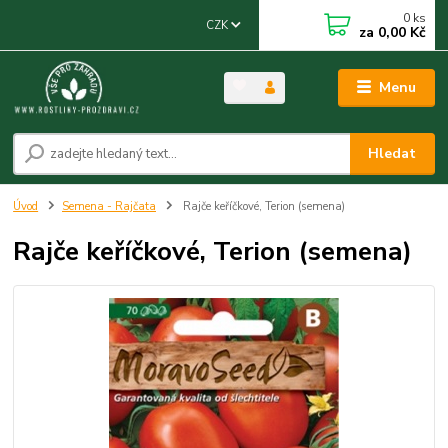
0
ks
CZK
za
0,00 Kč
Menu
Hledat
Úvod
Semena - Rajčata
Rajče keříčkové, Terion (semena)
Rajče keříčkové, Terion (semena)