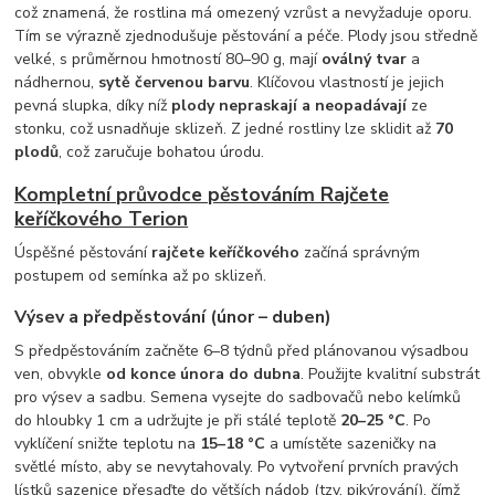
což znamená, že rostlina má omezený vzrůst a nevyžaduje oporu.
Tím se výrazně zjednodušuje pěstování a péče. Plody jsou středně
velké, s průměrnou hmotností 80–90 g, mají
oválný tvar
a
nádhernou,
sytě červenou barvu
. Klíčovou vlastností je jejich
pevná slupka, díky níž
plody nepraskají a neopadávají
ze
stonku, což usnadňuje sklizeň. Z jedné rostliny lze sklidit až
70
plodů
, což zaručuje bohatou úrodu.
Kompletní průvodce pěstováním Rajčete
keříčkového Terion
Úspěšné pěstování
rajčete keříčkového
začíná správným
postupem od semínka až po sklizeň.
Výsev a předpěstování (únor – duben)
S předpěstováním začněte 6–8 týdnů před plánovanou výsadbou
ven, obvykle
od konce února do dubna
. Použijte kvalitní substrát
pro výsev a sadbu. Semena vysejte do sadbovačů nebo kelímků
do hloubky 1 cm a udržujte je při stálé teplotě
20–25 °C
. Po
vyklíčení snižte teplotu na
15–18 °C
a umístěte sazeničky na
světlé místo, aby se nevytahovaly. Po vytvoření prvních pravých
lístků sazenice přesaďte do větších nádob (tzv. pikýrování), čímž