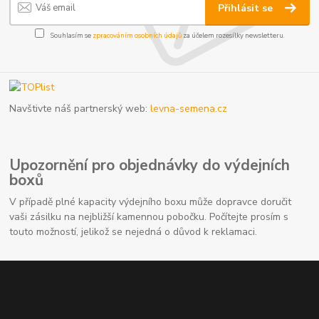
Přihlásit se
Souhlasím se
zpracováním osobních údajů
za účelem rozesílky newsletteru.
Navštivte náš partnerský web:
levna-semena.cz
Upozornění pro objednávky do výdejních
boxů
V případě plné kapacity výdejního boxu může dopravce doručit
vaši zásilku na nejbližší kamennou pobočku. Počítejte prosím s
touto možností, jelikož se nejedná o důvod k reklamaci.