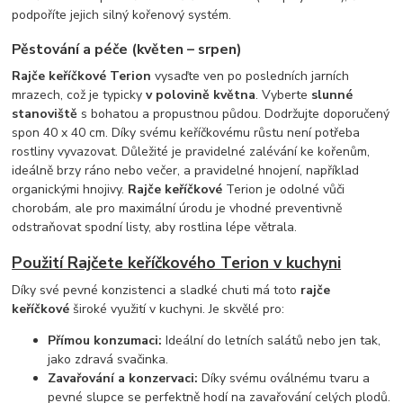
podpoříte jejich silný kořenový systém.
Pěstování a péče (květen – srpen)
Rajče keříčkové Terion
vysaďte ven po posledních jarních
mrazech, což je typicky
v polovině května
. Vyberte
slunné
stanoviště
s bohatou a propustnou půdou. Dodržujte doporučený
spon 40 x 40 cm. Díky svému keříčkovému růstu není potřeba
rostliny vyvazovat. Důležité je pravidelné zalévání ke kořenům,
ideálně brzy ráno nebo večer, a pravidelné hnojení, například
organickými hnojivy.
Rajče keříčkové
Terion je odolné vůči
chorobám, ale pro maximální úrodu je vhodné preventivně
odstraňovat spodní listy, aby rostlina lépe větrala.
Použití Rajčete keříčkového Terion v kuchyni
Díky své pevné konzistenci a sladké chuti má toto
rajče
keříčkové
široké využití v kuchyni. Je skvělé pro:
Přímou konzumaci:
Ideální do letních salátů nebo jen tak,
jako zdravá svačinka.
Zavařování a konzervaci:
Díky svému oválnému tvaru a
pevné slupce se perfektně hodí na zavařování celých plodů.