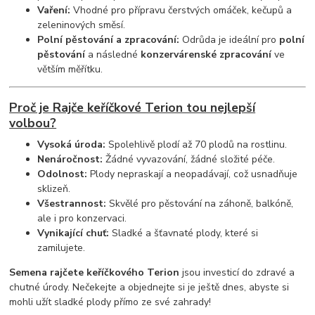
Vaření:
Vhodné pro přípravu čerstvých omáček, kečupů a
zeleninových směsí.
Polní pěstování a zpracování:
Odrůda je ideální pro
polní
pěstování
a následné
konzervárenské zpracování
ve
větším měřítku.
Proč je Rajče keříčkové Terion tou nejlepší
volbou?
Vysoká úroda:
Spolehlivě plodí až 70 plodů na rostlinu.
Nenáročnost:
Žádné vyvazování, žádné složité péče.
Odolnost:
Plody nepraskají a neopadávají, což usnadňuje
sklizeň.
Všestrannost:
Skvělé pro pěstování na záhoně, balkóně,
ale i pro konzervaci.
Vynikající chuť:
Sladké a šťavnaté plody, které si
zamilujete.
Semena rajčete keříčkového Terion
jsou investicí do zdravé a
chutné úrody. Nečekejte a objednejte si je ještě dnes, abyste si
mohli užít sladké plody přímo ze své zahrady!