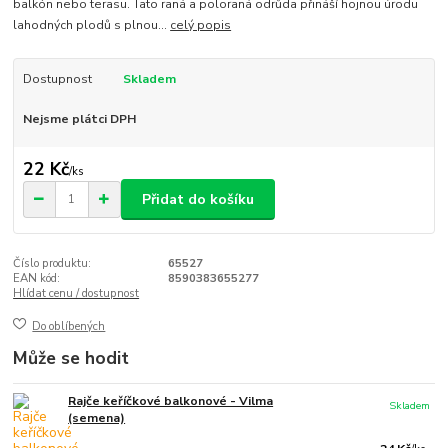
balkón nebo terasu. Tato raná a poloraná odrůda přináší hojnou úrodu
lahodných plodů s plnou...
celý popis
Dostupnost
Skladem
Nejsme plátci DPH
22 Kč
/
ks
Přidat do košíku
Číslo produktu:
65527
EAN kód:
8590383655277
Hlídat cenu / dostupnost
Do oblíbených
Může se hodit
Rajče keříčkové balkonové - Vilma
Skladem
(semena)