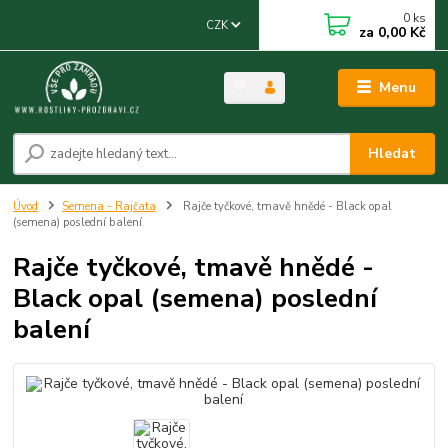
0
ks
CZK
za
0,00 Kč
Menu
Hledat
Úvod
Semena - Rajčata
Rajče tyčkové, tmavě hnědé - Black opal
(semena) poslední balení
Rajče tyčkové, tmavě hnědé -
Black opal (semena) poslední
balení