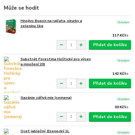
Může se hodit
Hnojivo Bopon na rajčata, okurky a
Skladem
zeleninu 1kg
117 Kč
/
ks
Přidat do košíku
Substrát Forestina Hoštický pro výsev
Skladem
a množení 20l
142 Kč
/
ks
Přidat do košíku
Gazánie zářivá mix (semena)
Skladem
30 Kč
/
ks
Přidat do košíku
Ocet jablečný, Bzenecký 1L
Skladem