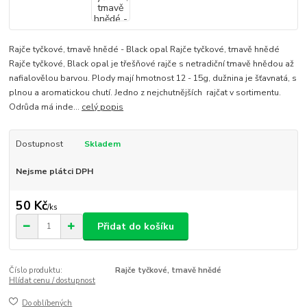
Rajče tyčkové, tmavě hnědé - Black opal Rajče tyčkové, tmavě hnědé
Rajče tyčkové, Black opal je třešňové rajče s netradiční tmavě hnědou až
nafialovělou barvou. Plody mají hmotnost 12 - 15g, dužnina je šťavnatá, s
plnou a aromatickou chutí. Jedno z nejchutnějších rajčat v sortimentu.
Odrůda má inde...
celý popis
Dostupnost
Skladem
Nejsme plátci DPH
50 Kč
/
ks
Přidat do košíku
Číslo produktu:
Rajče tyčkové, tmavě hnědé
Hlídat cenu / dostupnost
Do oblíbených