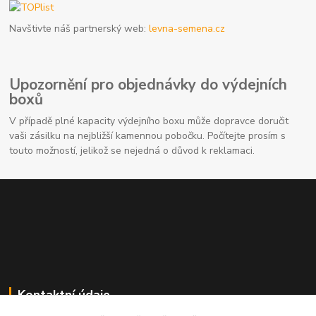
Navštivte náš partnerský web:
levna-semena.cz
Upozornění pro objednávky do výdejních
boxů
V případě plné kapacity výdejního boxu může dopravce doručit
vaši zásilku na nejbližší kamennou pobočku. Počítejte prosím s
touto možností, jelikož se nejedná o důvod k reklamaci.
Kontaktní údaje