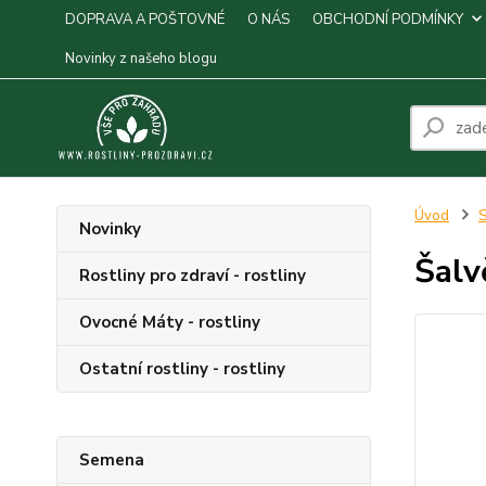
DOPRAVA A POŠTOVNÉ
O NÁS
OBCHODNÍ PODMÍNKY
Novinky z našeho blogu
Úvod
S
Novinky
Šalv
Rostliny pro zdraví - rostliny
Ovocné Máty - rostliny
Ostatní rostliny - rostliny
Semena