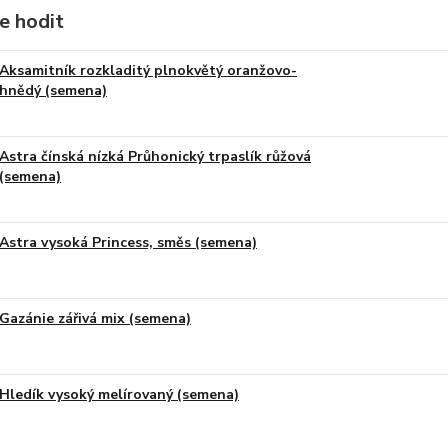
e hodit
Aksamitník rozkladitý plnokvětý oranžovo-
hnědý (semena)
Astra čínská nízká Průhonický trpaslík růžová
(semena)
Astra vysoká Princess, směs (semena)
Gazánie zářivá mix (semena)
Hledík vysoký melírovaný (semena)