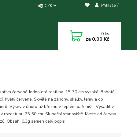
Přihlášení
CZK
0
ks
za
0,00 Kč
 zářivá červená Jednoletá rostlina ,15-30 cm vysoká. Bohatě
cí. Květy červené. Skvělé na záhony, skalky, lemy a do
nerů. Výsev v únoru až březnu v teplém pařeništi. Vysadit v
 v rozestupu 25-30 cm. Sluneční stanoviště. Kvete od června
zů. Obsah: 0,3g semen
celý popis