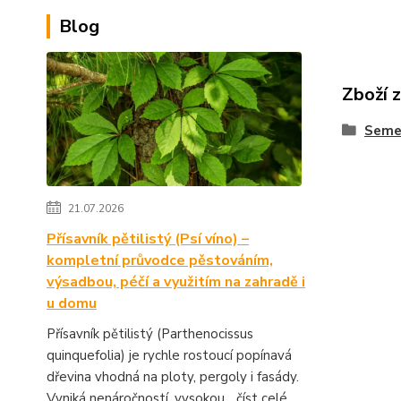
Blog
Zboží 
Semen
21.07.2026
Přísavník pětilistý (Psí víno) –
kompletní průvodce pěstováním,
výsadbou, péčí a využitím na zahradě i
u domu
Přísavník pětilistý (Parthenocissus
quinquefolia) je rychle rostoucí popínavá
dřevina vhodná na ploty, pergoly i fasády.
Vyniká nenáročností, vysokou...
číst celé