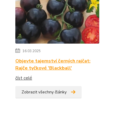
16.03.2025
Objevte tajemství černých rajčat:
Rajče tyčkové 'Blackball'
číst celé
Zobrazit všechny články