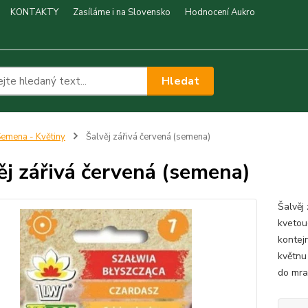
KONTAKTY
Zasíláme i na Slovensko
Hodnocení Aukro
Hledat
emena - Květiny
Šalvěj zářivá červená (semena)
ěj zářivá červená (semena)
Šalvěj
kvetou
kontej
květnu
do mra