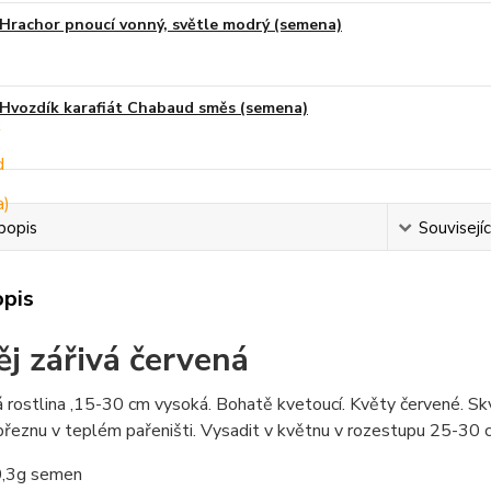
Hrachor pnoucí vonný, světle modrý (semena)
Hvozdík karafiát Chabaud směs (semena)
popis
Souvisejíc
opis
ěj zářivá červená
 rostlina ,15-30 cm vysoká. Bohatě kvetoucí. Květy červené. Skv
březnu v teplém pařeništi. Vysadit v květnu v rozestupu 25-30 
,3g semen