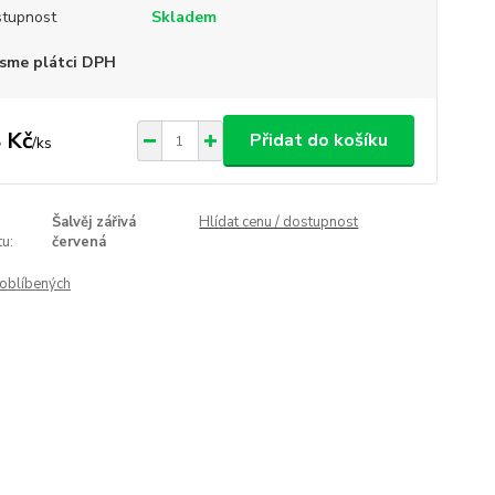
tupnost
Skladem
sme plátci DPH
 Kč
Přidat do košíku
/
ks
Šalvěj zářivá
Hlídat cenu / dostupnost
u:
červená
oblíbených