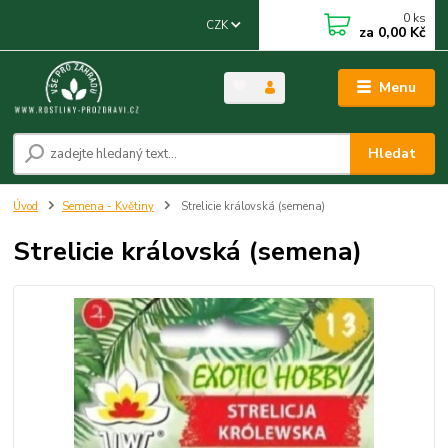
0
ks
CZK
za
0,00 Kč
Menu
Hledat
Úvod
Semena - Květiny
Strelicie královská (semena)
Strelicie královská (semena)