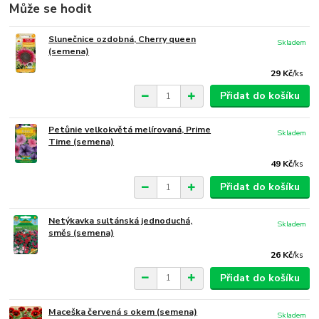
Může se hodit
Slunečnice ozdobná, Cherry queen
Skladem
(semena)
29 Kč
/
ks
Přidat do košíku
Petůnie velkokvětá melírovaná, Prime
Skladem
Time (semena)
49 Kč
/
ks
Přidat do košíku
Netýkavka sultánská jednoduchá,
Skladem
směs (semena)
26 Kč
/
ks
Přidat do košíku
Maceška červená s okem (semena)
Skladem