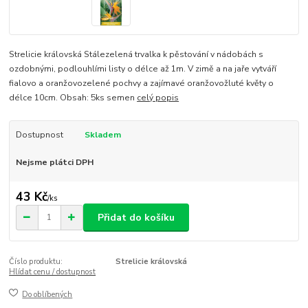
Strelicie královská Stálezelená trvalka k pěstování v nádobách s
ozdobnými, podlouhlími listy o délce až 1m. V zimě a na jaře vytváří
fialovo a oranžovozelené pochvy a zajímavé oranžovožluté květy o
délce 10cm. Obsah: 5ks semen
celý popis
Dostupnost
Skladem
Nejsme plátci DPH
43 Kč
/
ks
Přidat do košíku
Číslo produktu:
Strelicie královská
Hlídat cenu / dostupnost
Do oblíbených