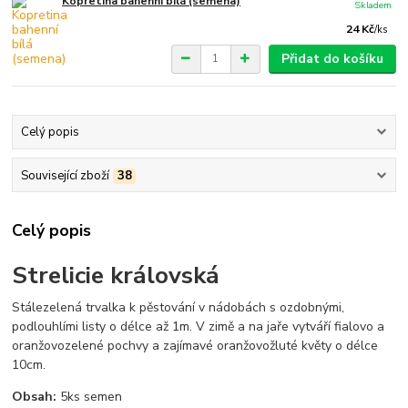
Kopretina bahenní bílá (semena)
Skladem
24 Kč
/
ks
Přidat do košíku
Celý popis
Související zboží
38
Celý popis
Strelicie královská
Stálezelená trvalka k pěstování v nádobách s ozdobnými,
podlouhlími listy o délce až 1m. V zimě a na jaře vytváří fialovo a
oranžovozelené pochvy a zajímavé oranžovožluté květy o délce
10cm.
Obsah:
5ks semen