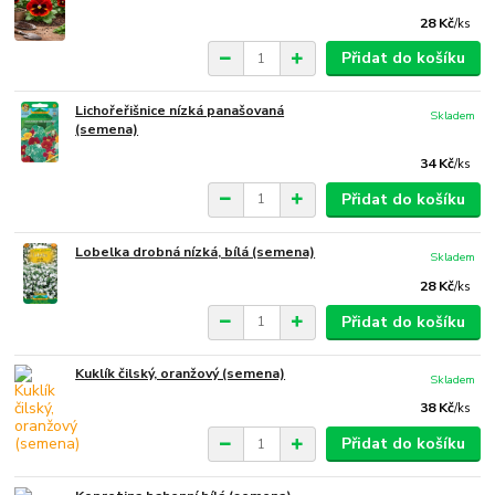
28 Kč
/
ks
Přidat do košíku
Lichořeřišnice nízká panašovaná
Skladem
(semena)
34 Kč
/
ks
Přidat do košíku
Lobelka drobná nízká, bílá (semena)
Skladem
28 Kč
/
ks
Přidat do košíku
Kuklík čilský, oranžový (semena)
Skladem
38 Kč
/
ks
Přidat do košíku