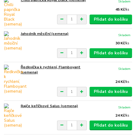
Chilli paprička Royal Black (semena)
Skladem
45 Kč
/
ks
Přidat do košíku
Jahodník měsíční (semena)
Skladem
30 Kč
/
ks
Přidat do košíku
Ředkvička k rychlení, Flamboyant
Skladem
(semena)
24 Kč
/
ks
Přidat do košíku
Rajče keříčkové Salus (semena)
Skladem
24 Kč
/
ks
Přidat do košíku