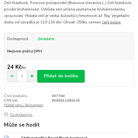
Zelí hlávkové, Pourovo polopozdní (Brassica oleracea L.) Zelí hlávkové,
pozdní kruhárenské. Odrůda zelí určená zejména ke kruhárenskému
zpracování. Hlávka zelí je velká, kulovitá o hmotnosti až 7kg. Vegetační
doba od výsadby je 110-130 dní. Obsah: 250ks semen
celý popis
Dostupnost
Skladem
Nejsme plátci DPH
24 Kč
/
ks
Přidat do košíku
Číslo produktu:
4077dd
EAN kód:
8590811060420
Hlídat cenu / dostupnost
Do oblíbených
Může se hodit