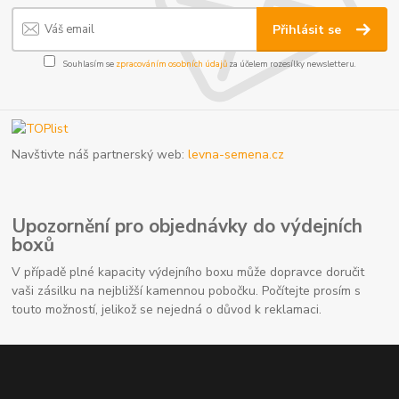
Přihlásit se
Souhlasím se
zpracováním osobních údajů
za účelem rozesílky newsletteru.
Navštivte náš partnerský web:
levna-semena.cz
Upozornění pro objednávky do výdejních
boxů
V případě plné kapacity výdejního boxu může dopravce doručit
vaši zásilku na nejbližší kamennou pobočku. Počítejte prosím s
touto možností, jelikož se nejedná o důvod k reklamaci.