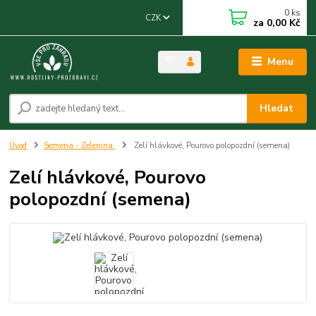
0
ks
CZK
za
0,00 Kč
Menu
Hledat
Úvod
Semena - Zelenina
Zelí hlávkové, Pourovo polopozdní (semena)
Zelí hlávkové, Pourovo
polopozdní (semena)