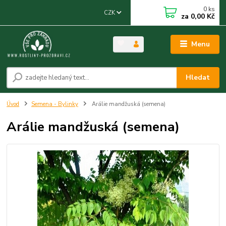
0
ks
CZK
za
0,00 Kč
Menu
Hledat
Úvod
Semena - Bylinky
Arálie mandžuská (semena)
Arálie mandžuská (semena)