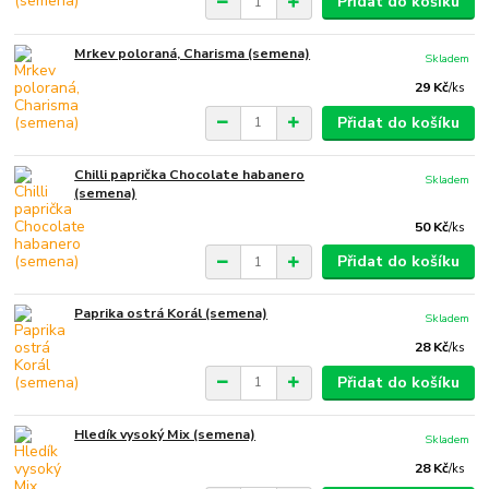
Přidat do košíku
Mrkev poloraná, Charisma (semena)
Skladem
29 Kč
/
ks
Přidat do košíku
Chilli paprička Chocolate habanero
Skladem
(semena)
50 Kč
/
ks
Přidat do košíku
Paprika ostrá Korál (semena)
Skladem
28 Kč
/
ks
Přidat do košíku
Hledík vysoký Mix (semena)
Skladem
28 Kč
/
ks