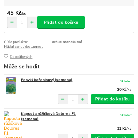
45 Kč
/
ks
Přidat do košíku
Číslo produktu:
Arálie mandžuská
Hlídat cenu / dostupnost
Do oblíbených
Může se hodit
Fenykl kořeninový (semena)
Skladem
20 Kč
/
ks
Přidat do košíku
Kapusta růžičková Dolores F1
Skladem
(semena)
32 Kč
/
ks