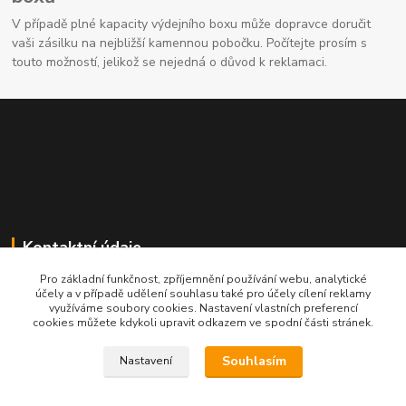
V případě plné kapacity výdejního boxu může dopravce doručit
vaši zásilku na nejbližší kamennou pobočku. Počítejte prosím s
touto možností, jelikož se nejedná o důvod k reklamaci.
Kontaktní údaje
Pro základní funkčnost, zpříjemnění používání webu, analytické
704691325
účely a v případě udělení souhlasu také pro účely cílení reklamy
využíváme soubory cookies. Nastavení vlastních preferencí
cookies můžete kdykoli upravit odkazem ve spodní části stránek.
info@rostliny-prozdravi.cz
Souhlasím
Nastavení