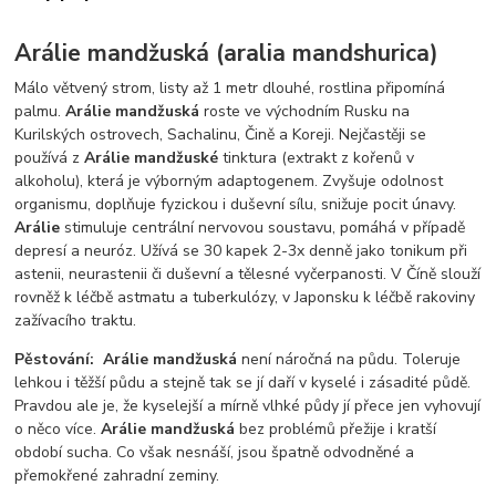
Arálie mandžuská (aralia mandshurica)
Málo větvený strom, listy až 1 metr dlouhé, rostlina připomíná
palmu.
Arálie mandžuská
roste ve východním Rusku na
Kurilských ostrovech, Sachalinu, Čině a Koreji. Nejčastěji se
používá z
Arálie mandžuské
tinktura (extrakt z kořenů v
alkoholu), která je výborným adaptogenem. Zvyšuje odolnost
organismu, doplňuje fyzickou i duševní sílu, snižuje pocit únavy.
Arálie
stimuluje centrální nervovou soustavu, pomáhá v případě
depresí a neuróz. Užívá se 30 kapek 2-3x denně jako tonikum při
astenii, neurastenii či duševní a tělesné vyčerpanosti. V Číně slouží
rovněž k léčbě astmatu a tuberkulózy, v Japonsku k léčbě rakoviny
zažívacího traktu.
Pěstování:
Arálie mandžuská
není náročná na půdu. Toleruje
lehkou i těžší půdu a stejně tak se jí daří v kyselé i zásadité půdě.
Pravdou ale je, že kyselejší a mírně vlhké půdy jí přece jen vyhovují
o něco více.
Arálie mandžuská
bez problémů přežije i kratší
období sucha. Co však nesnáší, jsou špatně odvodněné a
přemokřené zahradní zeminy.