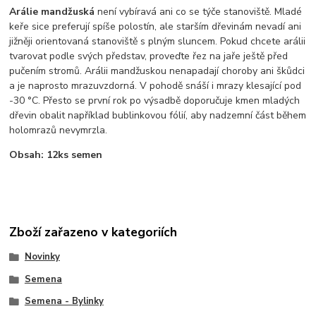
Arálie mandžuská
není vybíravá ani co se týče stanoviště. Mladé
keře sice preferují spíše polostín, ale starším dřevinám nevadí ani
jižněji orientovaná stanoviště s plným sluncem. Pokud chcete arálii
tvarovat podle svých představ, proveďte řez na jaře ještě před
pučením stromů. Arálii mandžuskou nenapadají choroby ani škůdci
a je naprosto mrazuvzdorná. V pohodě snáší i mrazy klesající pod
-30 °C. Přesto se první rok po výsadbě doporučuje kmen mladých
dřevin obalit například bublinkovou fólií, aby nadzemní část během
holomrazů nevymrzla.
Obsah: 12ks semen
Zboží zařazeno v kategoriích
Novinky
Semena
Semena - Bylinky