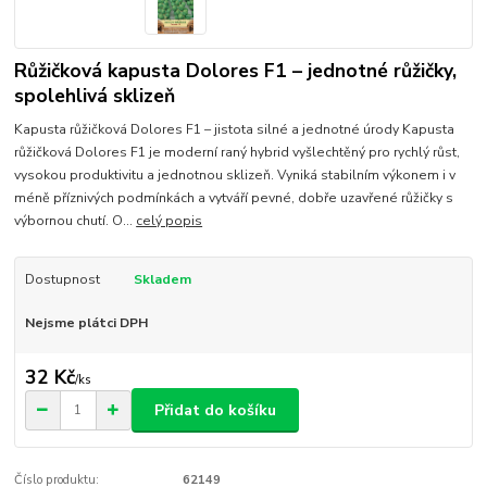
Růžičková kapusta Dolores F1 – jednotné růžičky,
spolehlivá sklizeň
Kapusta růžičková Dolores F1 – jistota silné a jednotné úrody Kapusta
růžičková Dolores F1 je moderní raný hybrid vyšlechtěný pro rychlý růst,
vysokou produktivitu a jednotnou sklizeň. Vyniká stabilním výkonem i v
méně příznivých podmínkách a vytváří pevné, dobře uzavřené růžičky s
výbornou chutí. O...
celý popis
Dostupnost
Skladem
Nejsme plátci DPH
32 Kč
/
ks
Přidat do košíku
Číslo produktu:
62149