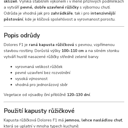
sklizeň
. Vyniká stabilním výkonem i v méně příznivých podmínkách
a vytváří
pevné, dobře uzavřené růžičky
s výbornou chutí.
Odrůda je vhodná jak pro
zahrádkáře
, tak i pro
intenzivnější
pěstování
, kde je klíčová spolehlivost a vyrovnanost porostu.
Popis odrůdy
Dolores F1 je
raná kapusta růžičková
s pevnou, vzpřímenou
stavbou rostliny. Dorůstá výšky
100–110 cm
a na silném stonku
vytváří hustě nasazené růžičky středně zelené barvy.
vyrovnaná velikost růžiček
pevné uzavření bez rozvolnění
vysoká výnosnost
vhodná pro jednorázový sběr
Vegetace od výsadby činí přibližně
120–130 dní
.
Použití kapusty růžičkové
Kapusta růžičková Dolores F1 má
jemnou, lehce nasládlou chuť
,
která se uplatní v mnoha typech kuchyně: