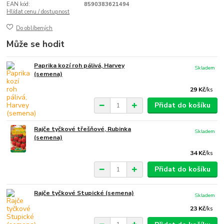
EAN kód:
8590383621494
Hlídat cenu / dostupnost
Do oblíbených
Může se hodit
Paprika kozí roh pálivá, Harvey
Skladem
(semena)
29 Kč
/
ks
Přidat do košíku
Rajče tyčkové třešňové, Rubinka
Skladem
(semena)
34 Kč
/
ks
Přidat do košíku
Rajče tyčkové Stupické (semena)
Skladem
23 Kč
/
ks