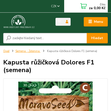
0
ks
CZK
za
0,00 Kč
Menu
Hledat
Úvod
Semena - Zelenina
Kapusta růžičková Dolores F1 (semena)
Kapusta růžičková Dolores F1
(semena)