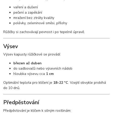
vaření a dušení
pečení a zapékání
mražení bez ztráty kvality
polévky, zeleninové směsi, přílohy
Růžičky si zachovávají pevnost i po tepelné úpravě.
Výsev
Výsev kapusty růžičkové se provádí:
březen až duben
do sadbovačů nebo výsevních nádob
hloubka výsevu cca
1 cm
Optimální teplota pro klíčení je
18–22 °C
. Vzejití obvykle probíhá
do 10 dnů.
Předpěstování
Předpěstování je klíčem k silným rostlinám: