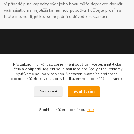
V případě plné kapacity výdejního boxu může dopravce doručit
vaši zásilku na nejbližší kamennou pobočku. Počítejte prosím s
touto možností, jelikož se nejedná o důvod k reklamaci.
Pro základní funkčnost, zpříjemnění používání webu, analytické
účely a v případě udělení souhlasu také pro účely cílení reklamy
využíváme soubory cookies. Nastavení vlastních preferencí
Kontaktní údaje
cookies můžete kdykoli upravit odkazem ve spodní části stránek.
704691325
Souhlasím
Nastavení
info@rostliny-prozdravi.cz
Souhlas můžete odmítnout
zde
.