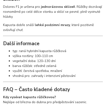
Dolores F1 je určena pro
jednorázovou sklizeň
. Růžičky dozrávají
rovnoměrně po celé délce stonku a sklízí se pevné, plně vyvinuté
hlávky.
Kapusta dobře snáší
lehké podzimní mrazy
, které pozitivně
ovlivňují chuť.
Další informace
typ: raná hybridní kapusta růžičková
výška rostliny: 100–110 cm
vegetační doba: 120–130 dní
barva růžiček: středně zelená
využití: čerstvá spotřeba, mražení
vhodná pro: zahrady i intenzivní pěstování
FAQ – Často kladené dotazy
Kdy vysévat kapustu růžičkovou?
Nejlépe od března do dubna pro předpěstování sazenic.