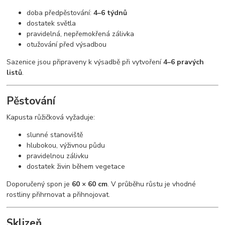
doba předpěstování:
4–6 týdnů
dostatek světla
pravidelná, nepřemokřená zálivka
otužování před výsadbou
Sazenice jsou připraveny k výsadbě při vytvoření
4–6 pravých
listů
.
Pěstování
Kapusta růžičková vyžaduje:
slunné stanoviště
hlubokou, výživnou půdu
pravidelnou zálivku
dostatek živin během vegetace
Doporučený spon je
60 × 60 cm
. V průběhu růstu je vhodné
rostliny přihrnovat a přihnojovat.
Sklizeň