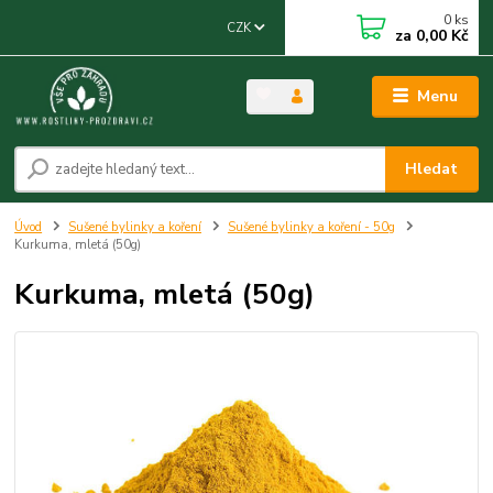
0
ks
CZK
za
0,00 Kč
Menu
Hledat
Úvod
Sušené bylinky a koření
Sušené bylinky a koření - 50g
Kurkuma, mletá (50g)
Kurkuma, mletá (50g)