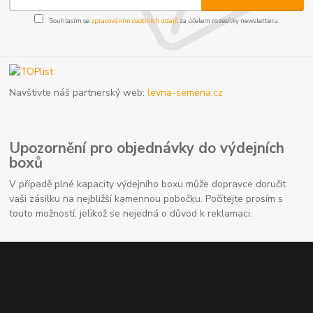
Souhlasím se
zpracováním osobních údajů
za účelem rozesílky newsletteru.
Navštivte náš partnerský web:
levna-semena.cz
Upozornění pro objednávky do výdejních
boxů
V případě plné kapacity výdejního boxu může dopravce doručit
vaši zásilku na nejbližší kamennou pobočku. Počítejte prosím s
touto možností, jelikož se nejedná o důvod k reklamaci.