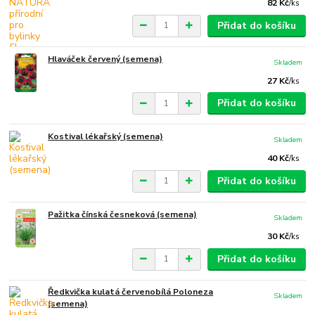
82 Kč
/
ks
Přidat do košíku
Hlaváček červený (semena)
Skladem
27 Kč
/
ks
Přidat do košíku
Kostival lékařský (semena)
Skladem
40 Kč
/
ks
Přidat do košíku
Pažitka čínská česneková (semena)
Skladem
30 Kč
/
ks
Přidat do košíku
Ředkvička kulatá červenobílá Poloneza
Skladem
(semena)