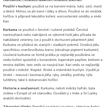
Použití v kuchyni:
používá se na barvení másla, tuků, sýrů, masti
a likérů. Mohou se jím barví i látky a dřevo. Používá se do omáček,
hořčice, k přípravě tekutého koření, worcesterské omáčky a směs
Kari.
Kurkuma
se používá v čerstvé i sušené podobě. Čerstvá
nastrouhaná nebo nakrájená se výborně hodí jako přísada do
nakládané zeleniny, lze ji použít k dochucení pikantních jídel.
Kurkuma se přidává do slaných i sladkých pokrmů. Dodává jídlu
specifickou oranžovožlutou barvu (obsahuje pigment kurkumin).
Usušená kurkuma ve formě prášku je nejčastěji používána ve
směsi koření společně s koriandrem, kajenským pepřem, kmínem a
mnoha dalšími, tato směs se nazývá kari. Kari směs se nejčastěji
používá v indické, thajské, čínské a indonéské kuchyni. Využití je
široké – masová i bezmasá jídla, ryby, omáčky, polévky, rýže,
luštěniny, také k dobarvování hořčicí.
Historie a současnost:
Kurkuma, neboli indický šafrán, byla
známa v Evropě už od starověku. Dováželi ji z Indie a Srí Lanky
arabští obchodníci.
Zdravotní účinky:
Pomáhá na trávicí soustavu, stimuluje funkci