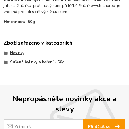
jater a žlučníku, proti nadýmání, při léčbě žlučníkových chorob, je
vhodná pro lidi s citlivým žaludkem.
Hmotnost: 50g
Zboží zařazeno v kategoriích
Novinky
Sušené bylinky a koření - 50g
Nepropásněte novinky akce a
slevy
Přihlásit se