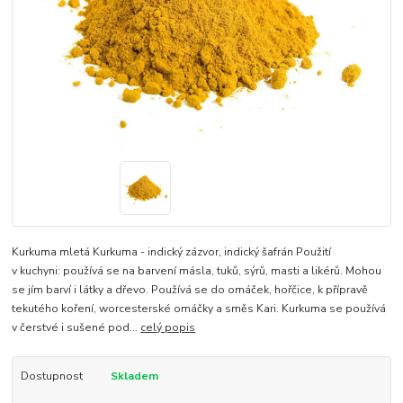
Kurkuma mletá Kurkuma - indický zázvor, indický šafrán Použití
v kuchyni: používá se na barvení másla, tuků, sýrů, masti a likérů. Mohou
se jím barví i látky a dřevo. Používá se do omáček, hořčice, k přípravě
tekutého koření, worcesterské omáčky a směs Kari. Kurkuma se používá
v čerstvé i sušené pod...
celý popis
Dostupnost
Skladem