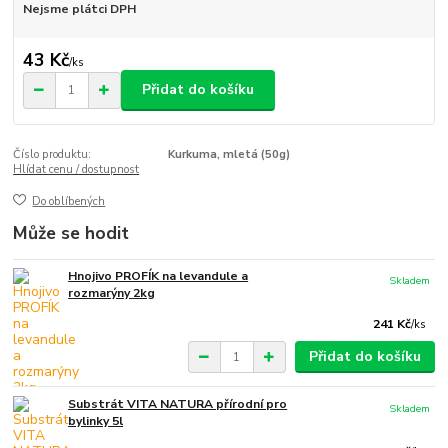
Nejsme plátci DPH
43 Kč
/
ks
Přidat do košíku
Číslo produktu:
Kurkuma, mletá (50g)
Hlídat cenu / dostupnost
Do oblíbených
Může se hodit
Hnojivo PROFÍK na levandule a
Skladem
rozmarýny 2kg
241 Kč
/
ks
Přidat do košíku
Substrát VITA NATURA přírodní pro
Skladem
bylinky 5l