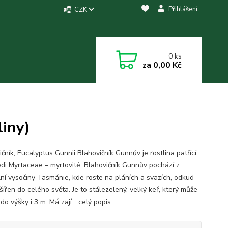
Přihlášení
CZK
0
ks
za
0,00 Kč
liny)
čník, Eucalyptus Gunnii Blahovičník Gunnův je rostlina patřící
edi Myrtaceae – myrtovité. Blahovičník Gunnův pochází z
lní vysočiny Tasmánie, kde roste na pláních a svazích, odkud
šířen do celého světa. Je to stálezelený, velký keř, který může
do výšky i 3 m. Má zají...
celý popis