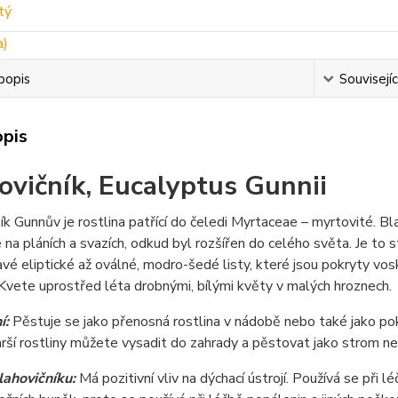
popis
Souvisejíc
opis
ovičník, Eucalyptus Gunnii
ík Gunnův je rostlina patřící do čeledi Myrtaceae – myrtovité. B
 na pláních a svazích, odkud byl rozšířen do celého světa. Je to 
vé eliptické až oválné, modro-šedé listy, které jsou pokryty vos
 Kvete uprostřed léta drobnými, bílými květy v malých hroznech.
í:
Pěstuje se jako přenosná rostlina v nádobě nebo také jako po
rší rostliny můžete vysadit do zahrady a pěstovat jako strom ne
blahovičníku:
Má pozitivní vliv na dýchací ústrojí. Používá se při