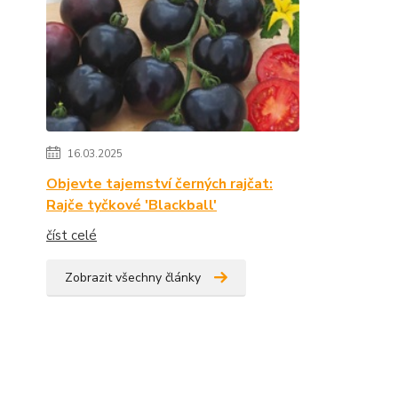
16.03.2025
Objevte tajemství černých rajčat:
Rajče tyčkové 'Blackball'
číst celé
Zobrazit všechny články