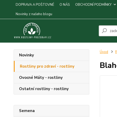
DOPRAVA A POŠTOVNÉ
O NÁS
OBCHODNÍ PODMÍNKY
Novinky z našeho blogu
Úvod
R
Novinky
Blah
Rostliny pro zdraví - rostliny
Ovocné Máty - rostliny
Ostatní rostliny - rostliny
Semena