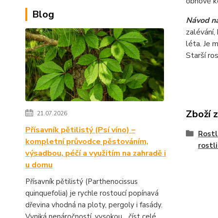
obnově ko
Blog
Návod na
zalévání,
léta. Je 
Starší ro
Zboží 
21.07.2026
Přísavník pětilistý (Psí víno) –
Rostl
kompletní průvodce pěstováním,
rostl
výsadbou, péčí a využitím na zahradě i
u domu
Přísavník pětilistý (Parthenocissus
quinquefolia) je rychle rostoucí popínavá
dřevina vhodná na ploty, pergoly i fasády.
Vyniká nenáročností, vysokou...
číst celé