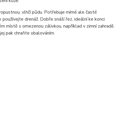
zení kůže.
opustnou, vlhčí půdu. Potřebuje mírné ale časté
používejte drenáž. Dobře snáší řez, ideální ke konci
ném místě s omezenou zálivkou, například v zimní zahradě.
 jej pak chraňte obalováním.