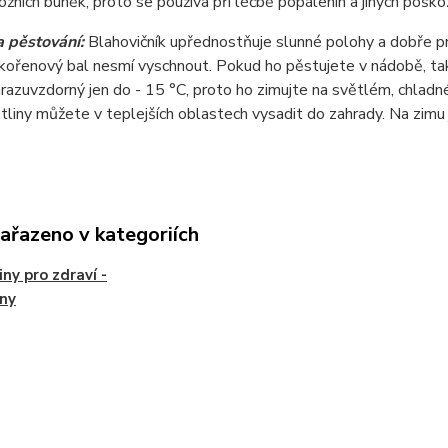
žních buněk, proto se používá při léčbě popálenin a jiných poško
 pěstování:
Blahovičník upřednostňuje slunné polohy a dobře pr
 kořenový bal nesmí vyschnout. Pokud ho pěstujete v nádobě, tak 
mrazuvzdorný jen do - 15 °C, proto ho zimujte na světlém, chlad
stliny můžete v teplejších oblastech vysadit do zahrady. Na zimu
zařazeno v kategoriích
iny pro zdraví -
iny