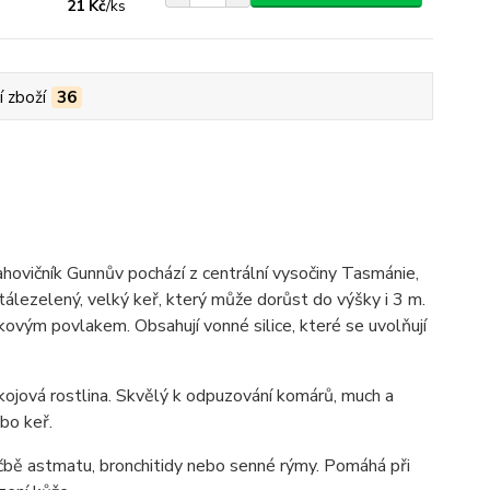
21 Kč
/
ks
í zboží
36
lahovičník Gunnův pochází z centrální vysočiny Tasmánie,
stálezelený, velký keř, který může dorůst do výšky i 3 m.
kovým povlakem. Obsahují vonné silice, které se uvolňují
kojová rostlina. Skvělý k odpuzování komárů, much a
bo keř.
 léčbě astmatu, bronchitidy nebo senné rýmy. Pomáhá při