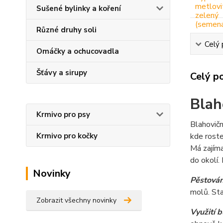
Sušené bylinky a koření
Různé druhy soli
Celý 
Omáčky a ochucovadla
Šťávy a sirupy
Celý p
Blah
Krmivo pro psy
Blahovičn
Krmivo pro kočky
kde roste
Má zajíma
do okolí.
Novinky
Pěstován
molů. Sta
Zobrazit všechny novinky
Využití 