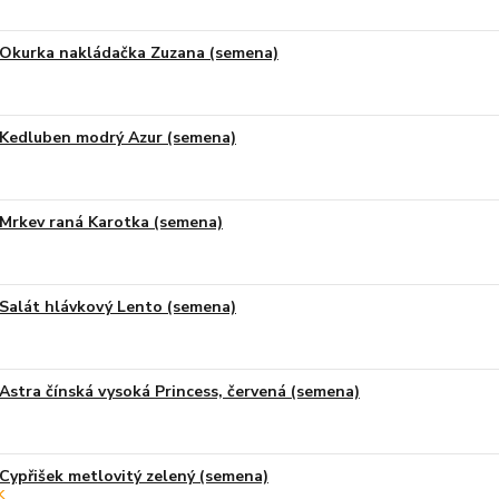
Okurka nakládačka Zuzana (semena)
Kedluben modrý Azur (semena)
Mrkev raná Karotka (semena)
Salát hlávkový Lento (semena)
Astra čínská vysoká Princess, červená (semena)
Cypřišek metlovitý zelený (semena)