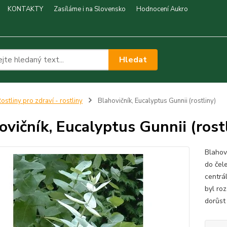
KONTAKTY
Zasíláme i na Slovensko
Hodnocení Aukro
Hledat
ostliny pro zdraví - rostliny
Blahovičník, Eucalyptus Gunnii (rostliny)
ovičník, Eucalyptus Gunnii (rost
Blahovi
do čel
centrá
byl roz
dorůst 