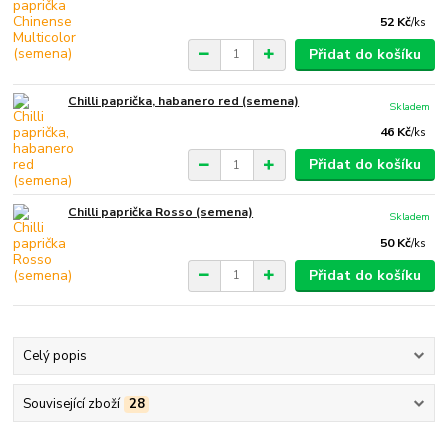
52 Kč
/
ks
Přidat do košíku
Chilli paprička, habanero red (semena)
Skladem
46 Kč
/
ks
Přidat do košíku
Chilli paprička Rosso (semena)
Skladem
50 Kč
/
ks
Přidat do košíku
Celý popis
Související zboží
28