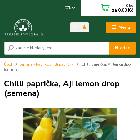
0
ks
CZK
za
0,00 Kč
Menu
Hledat
Úvod
Semena - Papriky, chilli papričky
Chilli paprička, Aji lemon drop
(semena)
Chilli paprička, Aji lemon drop
(semena)