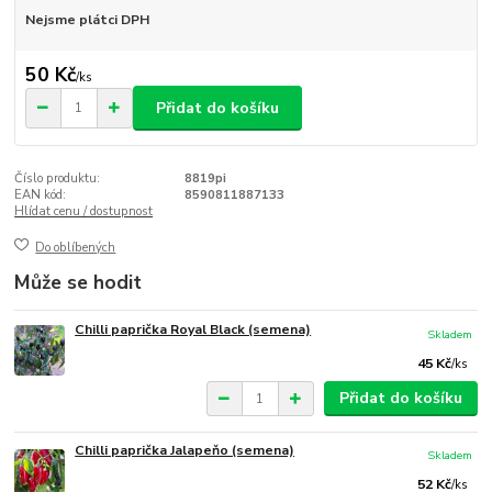
Nejsme plátci DPH
50 Kč
/
ks
Přidat do košíku
Číslo produktu:
8819pi
EAN kód:
8590811887133
Hlídat cenu / dostupnost
Do oblíbených
Může se hodit
Chilli paprička Royal Black (semena)
Skladem
45 Kč
/
ks
Přidat do košíku
Chilli paprička Jalapeňo (semena)
Skladem
52 Kč
/
ks