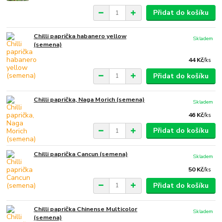
Přidat do košíku
Chilli paprička habanero yellow
Skladem
(semena)
44 Kč
/
ks
Přidat do košíku
Chilli paprička, Naga Morich (semena)
Skladem
46 Kč
/
ks
Přidat do košíku
Chilli paprička Cancun (semena)
Skladem
50 Kč
/
ks
Přidat do košíku
Chilli paprička Chinense Multicolor
Skladem
(semena)