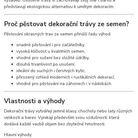
výsadeb. Usušené trávy si zachovávají svůj tvar i barvu a
představují ekologickou alternativu k umělým dekoracím.
Proč pěstovat dekorační trávy ze semen?
Pěstování okrasných trav ze semen přináší řadu výhod:
snadné pěstování i pro začátečníky,
vysoká klíčivost u kvalitních semen,
vhodné pro sušení bez složité údržby,
dlouhá trvanlivost po usušení,
ideální do suchých i čerstvých kytic,
přirozený vzhled moderních i rustikálních dekorací,
vhodné pro pěstování na záhonech i v nádobách.
Vlastnosti a výhody
Dekorační trávy vytvářejí jemné klasy, chocholy nebo laty různých
velikostí a barev. Vynikají především svou vzdušností, která
dodává každé vazbě objem bez zbytečné hmotnosti.
Hlavní výhody: