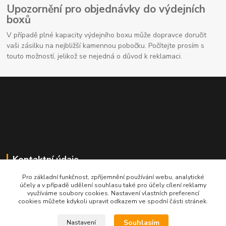
Upozornění pro objednávky do výdejních
boxů
V případě plné kapacity výdejního boxu může dopravce doručit
vaši zásilku na nejbližší kamennou pobočku. Počítejte prosím s
touto možností, jelikož se nejedná o důvod k reklamaci.
Kontaktní údaje
Pro základní funkčnost, zpříjemnění používání webu, analytické
704691325
účely a v případě udělení souhlasu také pro účely cílení reklamy
využíváme soubory cookies. Nastavení vlastních preferencí
cookies můžete kdykoli upravit odkazem ve spodní části stránek.
info@rostliny-prozdravi.cz
Souhlasím
Nastavení