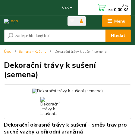
0
ks
CZK
za
0,00 Kč
Menu
Hledat
Úvod
Semena - Květiny
Dekorační trávy k sušení (semena)
Dekorační trávy k sušení
(semena)
Dekorační okrasné trávy k sušení – směs trav pro
suché vazby a přírodní aranžmá