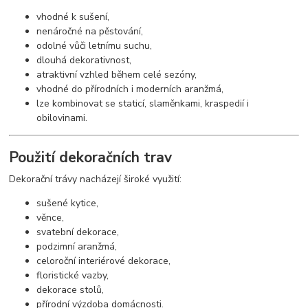
vhodné k sušení,
nenáročné na pěstování,
odolné vůči letnímu suchu,
dlouhá dekorativnost,
atraktivní vzhled během celé sezóny,
vhodné do přírodních i moderních aranžmá,
lze kombinovat se staticí, slaměnkami, kraspedií i
obilovinami.
Použití dekoračních trav
Dekorační trávy nacházejí široké využití:
sušené kytice,
věnce,
svatební dekorace,
podzimní aranžmá,
celoroční interiérové dekorace,
floristické vazby,
dekorace stolů,
přírodní výzdoba domácnosti.