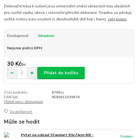
Dekorační trávy k sušení jsou univerzální směsí okrasných trav ideálních
pro suché vazby, věnce i celoroční přírodní dekorace. Snadno se pěstují,
rychle rostou a po usušení si dlouhodobě drží tvar i barvu.
celý popis
Dostupnost
Skladem
Nejsme plátci DPH
30 Kč
/
ks
Přidat do košíku
Číslo produktu:
6799cc
EAN kód:
8590811039679
Hlídat cenu / dostupnost
Do oblíbených
Může se hodit
Pytel na odpad Standart 63x74cm 60l -
Skladem