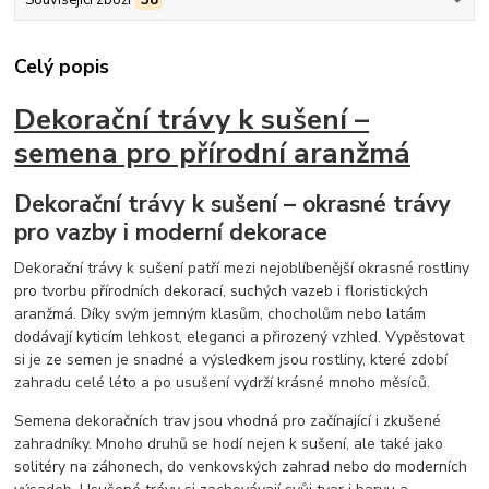
Související zboží
38
Celý popis
Dekorační trávy k sušení –
semena pro přírodní aranžmá
Dekorační trávy k sušení – okrasné trávy
pro vazby i moderní dekorace
Dekorační trávy k sušení patří mezi nejoblíbenější okrasné rostliny
pro tvorbu přírodních dekorací, suchých vazeb i floristických
aranžmá. Díky svým jemným klasům, chocholům nebo latám
dodávají kyticím lehkost, eleganci a přirozený vzhled. Vypěstovat
si je ze semen je snadné a výsledkem jsou rostliny, které zdobí
zahradu celé léto a po usušení vydrží krásné mnoho měsíců.
Semena dekoračních trav jsou vhodná pro začínající i zkušené
zahradníky. Mnoho druhů se hodí nejen k sušení, ale také jako
solitéry na záhonech, do venkovských zahrad nebo do moderních