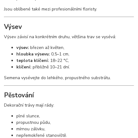
Jsou oblíbené také mezi profesionálními floristy.
Výsev
Výsev závisí na konkrétním druhu, většina trav se vysévá:
výsev:
březen až květen,
hloubka výsevu:
0,5–1 cm,
teplota klíčení:
18–22 °C,
klíčení:
přibližně 10–21 dní.
Semena vysévejte do lehkého, propustného substrátu.
Pěstování
Dekorační trávy mají rády:
plné slunce,
propustnou půdu,
mírnou zálivku,
nepřemokřené stanoviště.