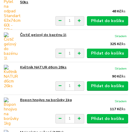
50ks
48 Kč
/
ks
Přidat do košíku
Čistič gelový do bazénu 1l
Skladem
325 Kč
/
ks
Přidat do košíku
Květník NATUR d6cm 26ks
Skladem
90 Kč
/
ks
Přidat do košíku
Bopon hnojivo na borůvky 1kg
Skladem
117 Kč
/
ks
Přidat do košíku