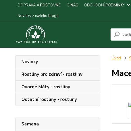
DOPRAVA A POŠTOVNÉ
O NÁS
OBCHODNÍ PODMÍNKY
Novinky z našeho blogu
Úvod
S
Novinky
Mace
Rostliny pro zdraví - rostliny
Ovocné Máty - rostliny
Ostatní rostliny - rostliny
Semena