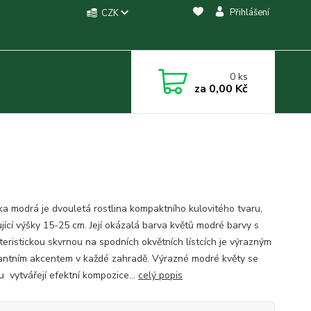
Přihlášení
CZK
0
ks
za
0,00 Kč
a modrá je dvouletá rostlina kompaktního kulovitého tvaru,
jící výšky 15-25 cm. Její okázalá barva květů modré barvy s
teristickou skvrnou na spodních okvětních lístcích je výrazným
antním akcentem v každé zahradě. Výrazné modré květy se
u vytvářejí efektní kompozice...
celý popis