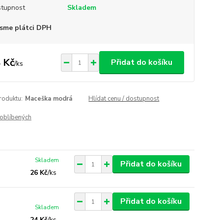
tupnost
Skladem
sme plátci DPH
 Kč
Přidat do košíku
/
ks
roduktu:
Maceška modrá
Hlídat cenu / dostupnost
oblíbených
Skladem
Přidat do košíku
26 Kč
/
ks
Přidat do košíku
Skladem
24 Kč
/
ks