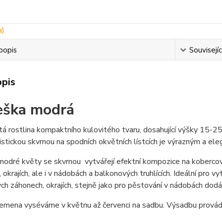
popis
Souvisejíc
opis
eška modrá
tá rostlina kompaktního kulovitého tvaru, dosahující výšky 15-25
istickou skvrnou na spodních okvětních lístcích je výrazným a e
odré květy se skvrnou vytvářejí efektní kompozice na kobercový
 okrajích, ale i v nádobách a balkonových truhlících. Ideální pro
ch záhonech, okrajích, stejně jako pro pěstování v nádobách do
emena vyséváme v květnu až červenci na sadbu. Výsadbu provádím