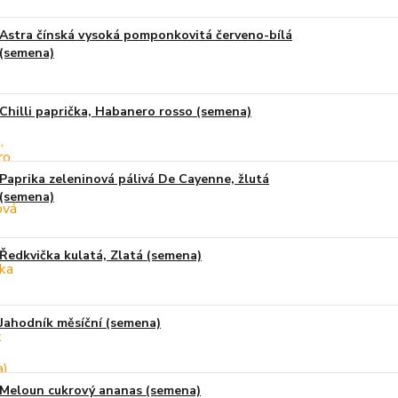
Astra čínská vysoká pomponkovitá červeno-bílá
(semena)
Chilli paprička, Habanero rosso (semena)
Paprika zeleninová pálivá De Cayenne, žlutá
(semena)
Ředkvička kulatá, Zlatá (semena)
Jahodník měsíční (semena)
Meloun cukrový ananas (semena)