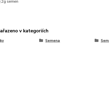
,2g semen
zařazeno v kategoriích
ky
Semena
Seme