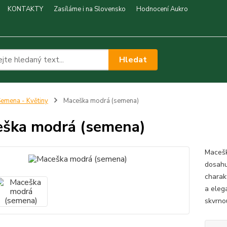
KONTAKTY
Zasíláme i na Slovensko
Hodnocení Aukro
Hledat
emena - Květiny
Maceška modrá (semena)
ška modrá (semena)
Macešk
dosahu
charak
a eleg
skvrno