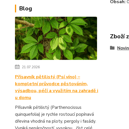
Obsah:
0
Blog
Zboží 
Novin
21.07.2026
Přísavník pětilistý (Psí víno) –
kompletní průvodce pěstováním,
výsadbou, péčí a využitím na zahradě i
u domu
Přísavník pětilistý (Parthenocissus
quinquefolia) je rychle rostoucí popínavá
dřevina vhodná na ploty, pergoly i fasády.
Vyniká nenáročností, vysokou...
číst celé