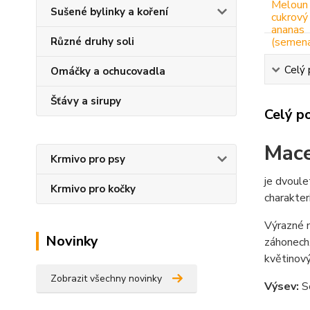
Sušené bylinky a koření
Různé druhy soli
Celý 
Omáčky a ochucovadla
Šťávy a sirupy
Celý p
Mac
Krmivo pro psy
je dvoule
Krmivo pro kočky
charakter
Výrazné m
Novinky
záhonech,
květinový
Zobrazit všechny novinky
Výsev:
S