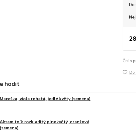
Dos
Nej
28
Číslo p
Do 
e hodit
Maceška, viola rohatá, jedlé květy (semena)
Aksamitník rozkladitý plnokvětý, oranžový
(semena)