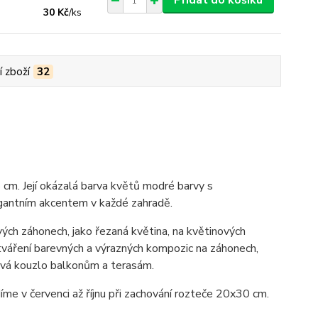
Přidat do košíku
30 Kč
/
ks
í zboží
32
 cm. Její okázalá barva květů modré barvy s
legantním akcentem v každé zahradě.
ch záhonech, jako řezaná květina, na květinových
 vytváření barevných a výrazných kompozic na záhonech,
dává kouzlo balkonům a terasám.
e v červenci až říjnu při zachování rozteče 20x30 cm.