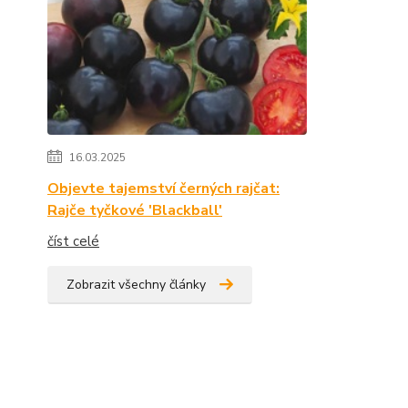
16.03.2025
Objevte tajemství černých rajčat:
Rajče tyčkové 'Blackball'
číst celé
Zobrazit všechny články