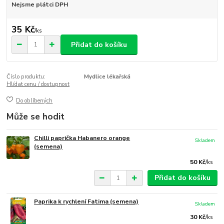
Nejsme plátci DPH
35 Kč
/
ks
Přidat do košíku
Číslo produktu:
Mydlice lékařská
Hlídat cenu / dostupnost
Do oblíbených
Může se hodit
Chilli paprička Habanero orange
Skladem
(semena)
50 Kč
/
ks
Přidat do košíku
Paprika k rychlení Fatima (semena)
Skladem
30 Kč
/
ks