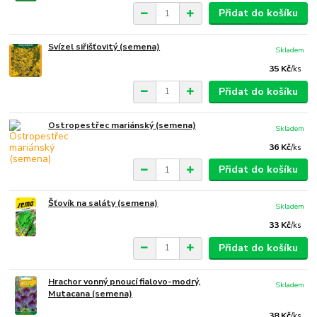
Přidat do košíku
Svízel siřišťovitý (semena)
Skladem
35 Kč
/
ks
Přidat do košíku
Ostropestřec mariánský (semena)
Skladem
36 Kč
/
ks
Přidat do košíku
Šťovík na saláty (semena)
Skladem
33 Kč
/
ks
Přidat do košíku
Hrachor vonný pnoucí fialovo-modrý,
Skladem
Mutacana (semena)
38 Kč
/
ks