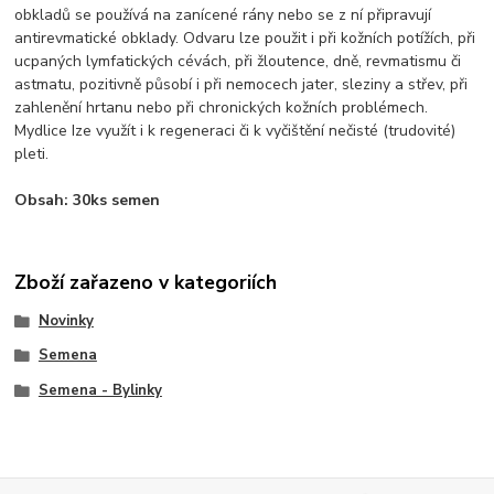
obkladů se používá na zanícené rány nebo se z ní připravují
antirevmatické obklady. Odvaru lze použit i při kožních potížích, při
ucpaných lymfatických cévách, při žloutence, dně, revmatismu či
astmatu, pozitivně působí i při nemocech jater, sleziny a střev, při
zahlenění hrtanu nebo při chronických kožních problémech.
Mydlice Ize využít i k regeneraci či k vyčištění nečisté (trudovité)
pleti.
Obsah: 30ks semen
Zboží zařazeno v kategoriích
Novinky
Semena
Semena - Bylinky