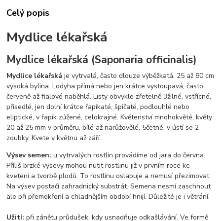
Celý popis
Mydlice lékařská
Mydlice lékařská (Saponaria officinalis)
Mydlice lékařská
je vytrvalá, často dlouze výběžkatá, 25 až 80 cm
vysoká bylina. Lodyha přímá nebo jen krátce vystoupavá, často
červeně až fialové naběhlá. Listy obvykle zřetelně 3žilné, vstřícné,
přisedlé, jen dolní krátce řapíkaté, špičaté, podlouhlé nebo
eliptické, v řapík zúžené, celokrajné. Květenství mnohokvěté, květy
20 až 25 mm v průměru, bílé až narůžovělé, 5četné, v ústí se 2
zoubky. Kvete v květnu až září.
Výsev semen:
u vytrvalých rostlin provádíme od jara do června.
Příliš brzké výsevy mohou nutit rostlinu již v prvním roce ke
kvetení a tvorbě plodů. To rostlinu oslabuje a nemusí přezimovat.
Na výsev postačí zahradnický substrát. Semena nesmí zaschnout
ale při přemokření a chladnějším období hnijí. Důležité je i větrání.
Užití:
při zánětu průdušek, kdy usnadňuje odkašlávání. Ve formě