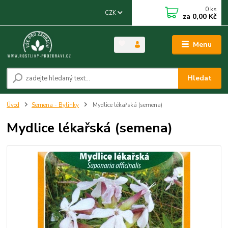
0
ks
CZK
za
0,00 Kč
Menu
Hledat
Úvod
Semena - Bylinky
Mydlice lékařská (semena)
Mydlice lékařská (semena)