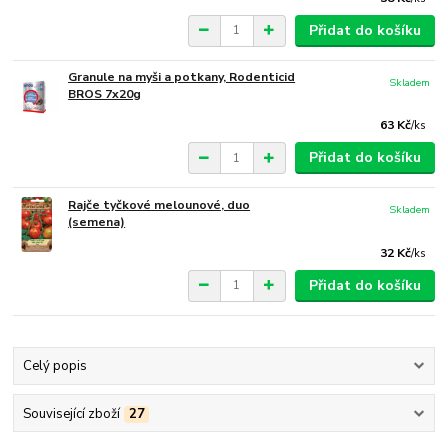
Přidat do košíku
Granule na myši a potkany, Rodenticid
Skladem
BROS 7x20g
63 Kč
/
ks
Přidat do košíku
Rajče tyčkové melounové, duo
Skladem
(semena)
32 Kč
/
ks
Přidat do košíku
Celý popis
Související zboží
27