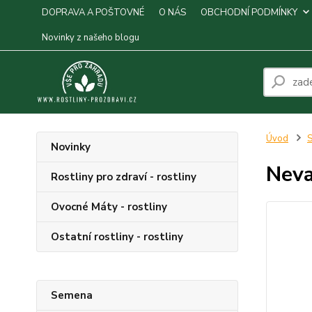
DOPRAVA A POŠTOVNÉ
O NÁS
OBCHODNÍ PODMÍNKY
Novinky z našeho blogu
Úvod
S
Novinky
Neva
Rostliny pro zdraví - rostliny
Ovocné Máty - rostliny
Ostatní rostliny - rostliny
Semena