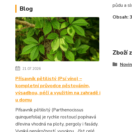
půdu a sl
Blog
Obsah: 
Zboží 
Novin
21.07.2026
Přísavník pětilistý (Psí víno) –
kompletní průvodce pěstováním,
výsadbou, péčí a využitím na zahradě i
u domu
Přísavník pětilistý (Parthenocissus
quinquefolia) je rychle rostoucí popínavá
dřevina vhodná na ploty, pergoly i fasády.
Vyniká nenáročností, vysokou...
číst celé