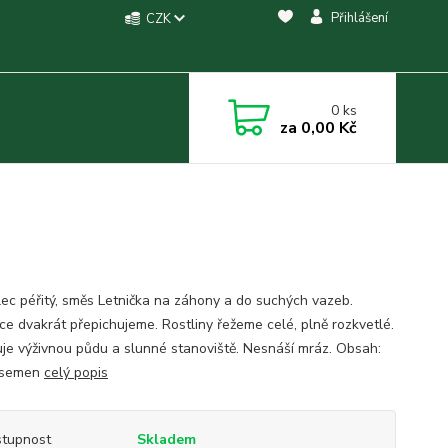
Přihlášení
CZK
0
ks
za
0,00 Kč
ec péřitý, směs Letnička na záhony a do suchých vazeb.
ce dvakrát přepichujeme. Rostliny řežeme celé, plně rozkvetlé.
je výživnou půdu a slunné stanoviště. Nesnáší mráz. Obsah:
 semen
celý popis
tupnost
Skladem