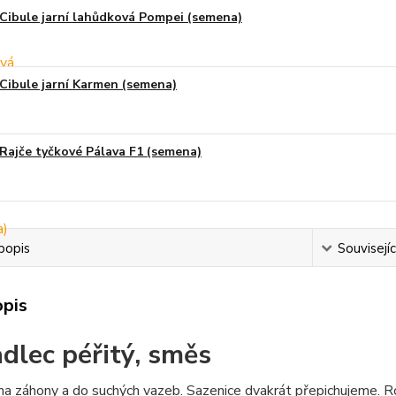
Cibule jarní lahůdková Pompei (semena)
Cibule jarní Karmen (semena)
Rajče tyčkové Pálava F1 (semena)
popis
Souvisejíc
opis
dlec péřitý, směs
na záhony a do suchých vazeb. Sazenice dvakrát přepichujeme. R