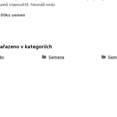
unné stanoviště. Nesnáší mráz.
300ks semen
zařazeno v kategoriích
ky
Semena
Seme