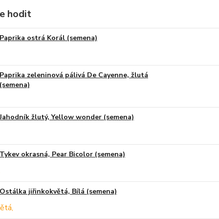
e hodit
Paprika ostrá Korál (semena)
Paprika zeleninová pálivá De Cayenne, žlutá
(semena)
Jahodník žlutý, Yellow wonder (semena)
Tykev okrasná, Pear Bicolor (semena)
Ostálka jiřinkokvětá, Bílá (semena)