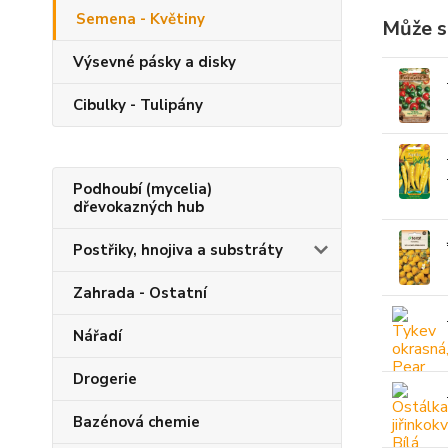
Semena - Květiny
Může s
Výsevné pásky a disky
Cibulky - Tulipány
Podhoubí (mycelia)
dřevokazných hub
Postřiky, hnojiva a substráty
Zahrada - Ostatní
Nářadí
Drogerie
Bazénová chemie