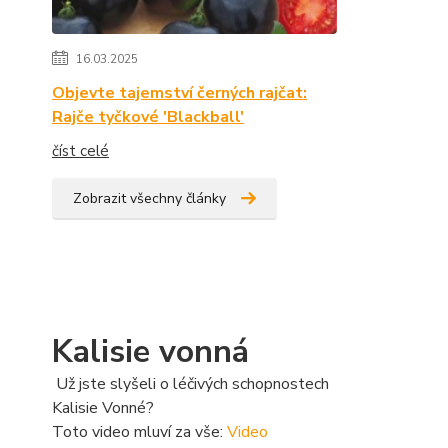
16.03.2025
Objevte tajemství černých rajčat:
Rajče tyčkové 'Blackball'
číst celé
Zobrazit všechny články
Kalisie vonná
Už jste slyšeli o léčivých schopnostech
Kalisie Vonné?
Toto video mluví za vše:
Video