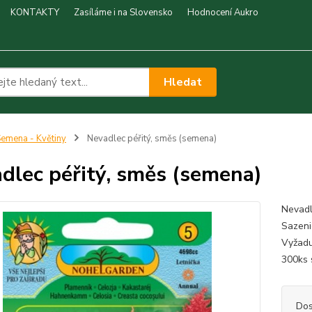
KONTAKTY
Zasíláme i na Slovensko
Hodnocení Aukro
Hledat
emena - Květiny
Nevadlec péřitý, směs (semena)
dlec péřitý, směs (semena)
Nevadl
Sazeni
Vyžadu
300ks
Dos