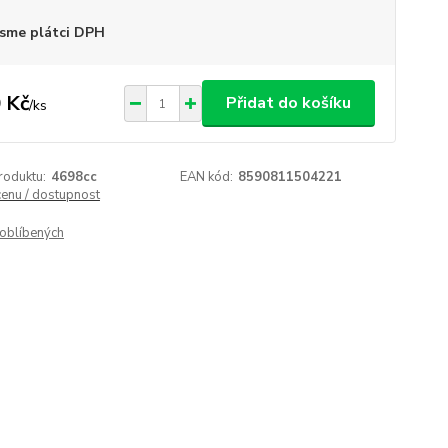
sme plátci DPH
 Kč
Přidat do košíku
/
ks
roduktu:
4698cc
EAN kód:
8590811504221
cenu / dostupnost
oblíbených