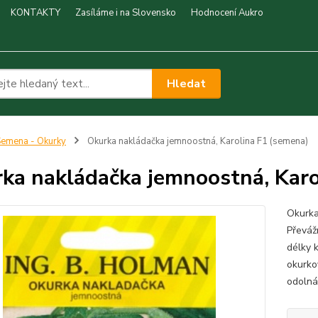
KONTAKTY
Zasíláme i na Slovensko
Hodnocení Aukro
Hledat
emena - Okurky
Okurka nakládačka jemnoostná, Karolina F1 (semena)
ka nakládačka jemnoostná, Karo
Okurka
Převážn
délky k
okurko
odolná