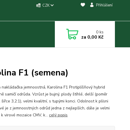
Přihlášení
CZK
0
ks
za
0,00 Kč
lina F1 (semena)
 nakládačka jemnoostná, Karolina F1 Protiplíšňový hybrid
ě samičí odrůda. Vzrůst je bujný, plody štíhlé, delší (poměr
 šířce 3,2:1), velmi kvalitní, s tupými konci. Odolnost k plísni
vé je z jemnoostných odrůd jedna z nejlepších, dále je velmi
 k virové mozaice CMV, k...
celý popis