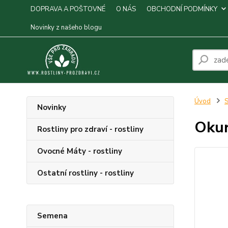
DOPRAVA A POŠTOVNÉ
O NÁS
OBCHODNÍ PODMÍNKY
Novinky z našeho blogu
Úvod
S
Novinky
Okur
Rostliny pro zdraví - rostliny
Ovocné Máty - rostliny
Ostatní rostliny - rostliny
Semena