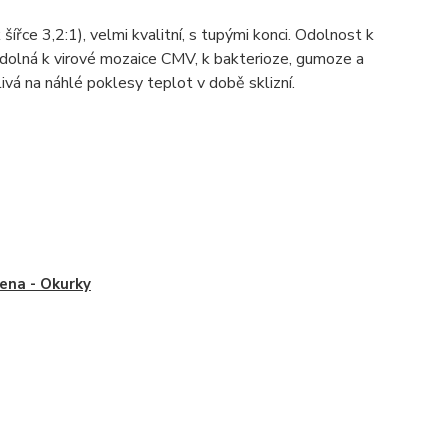
šířce 3,2:1), velmi kvalitní, s tupými konci. Odolnost k
 odolná k virové mozaice CMV, k bakterioze, gumoze a
livá na náhlé poklesy teplot v době sklizní.
na - Okurky