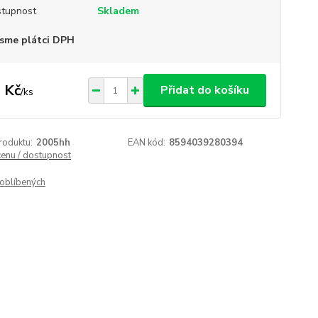
tupnost
Skladem
sme plátci DPH
 Kč
Přidat do košíku
/
ks
roduktu:
2005hh
EAN kód:
8594039280394
cenu / dostupnost
oblíbených