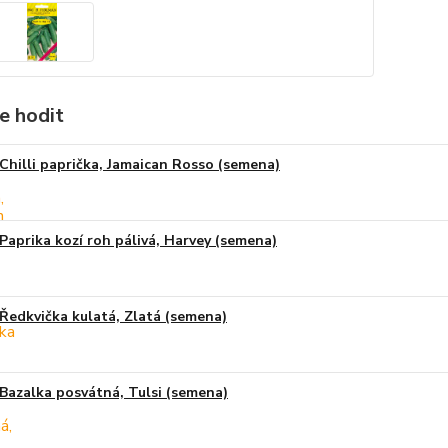
e hodit
Chilli paprička, Jamaican Rosso (semena)
Paprika kozí roh pálivá, Harvey (semena)
Ředkvička kulatá, Zlatá (semena)
Bazalka posvátná, Tulsi (semena)