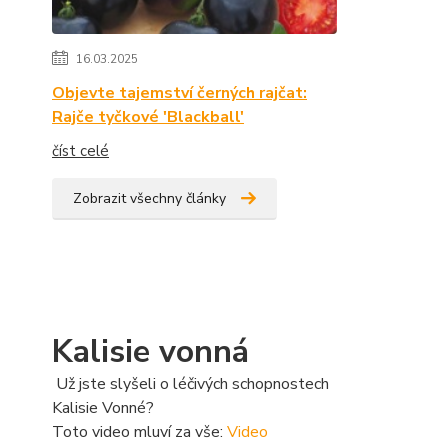
16.03.2025
Objevte tajemství černých rajčat:
Rajče tyčkové 'Blackball'
číst celé
Zobrazit všechny články
Kalisie vonná
Už jste slyšeli o léčivých schopnostech
Kalisie Vonné?
Toto video mluví za vše:
Video