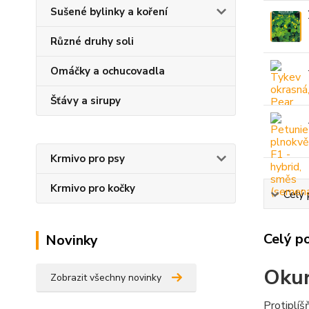
Sušené bylinky a koření
Různé druhy soli
Omáčky a ochucovadla
Šťávy a sirupy
Krmivo pro psy
Krmivo pro kočky
Celý 
Celý p
Novinky
Okur
Zobrazit všechny novinky
Protiplíš