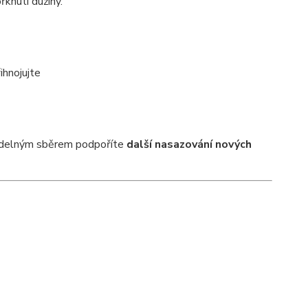
knutí dužiny.
ihnojujte
videlným sběrem podpoříte
další nasazování nových