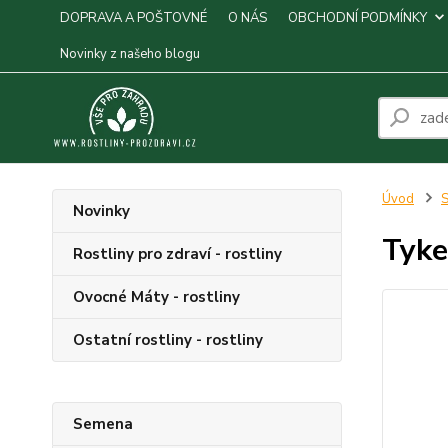
DOPRAVA A POŠTOVNÉ
O NÁS
OBCHODNÍ PODMÍNKY
Novinky z našeho blogu
Úvod
S
Novinky
Tyke
Rostliny pro zdraví - rostliny
Ovocné Máty - rostliny
Ostatní rostliny - rostliny
Semena