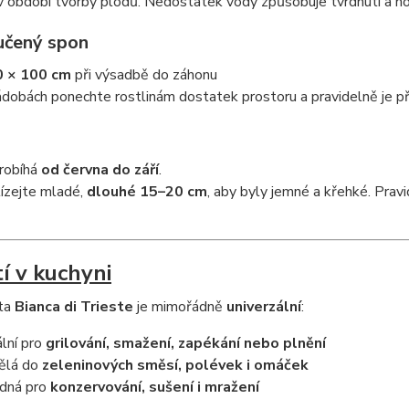
 období tvorby plodů. Nedostatek vody způsobuje tvrdnutí a hoř
čený spon
 × 100 cm
při výsadbě do záhonu
ádobách ponechte rostlinám dostatek prostoru a pravidelně je př
ň
probíhá
od června do září
.
ízejte mladé,
dlouhé 15–20 cm
, aby byly jemné a křehké. Pra
tí v kuchyni
eta
Bianca di Trieste
je mimořádně
univerzální
:
ální pro
grilování, smažení, zapékání nebo plnění
ělá do
zeleninových směsí, polévek i omáček
dná pro
konzervování, sušení i mražení