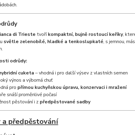
ádobách.
odrůdy
ianca di Trieste
tvoří
kompaktní, bujně rostoucí keříky
, kte
ou
světle zelenobílé, hladké a tenkoslupkaté
, s jemnou, má
m.
osti odrůdy:
ybridní cuketa
– vhodná i pro další výsev z vlastních semen
oký výnos a výborná chuť
dná pro
přímou kuchyňskou úpravu, konzervaci i mražení
ře snáší proměnlivé počasí
nost pěstování i z
předpěstované sadby
 a předpěstování