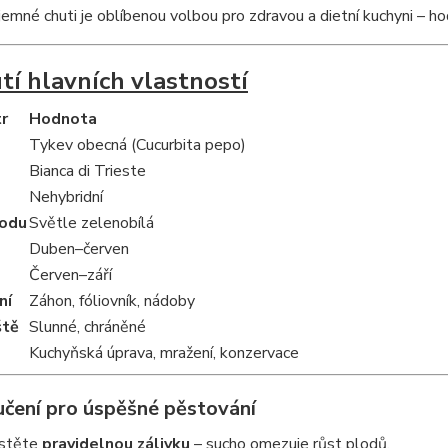
jemné chuti je oblíbenou volbou pro zdravou a dietní kuchyni – hodí
tí hlavních vlastností
r
Hodnota
Tykev obecná (Cucurbita pepo)
Bianca di Trieste
Nehybridní
lodu
Světle zelenobílá
Duben–červen
Červen–září
ní
Záhon, fóliovník, nádoby
ště
Slunné, chráněné
Kuchyňská úprava, mražení, konzervace
čení pro úspěšné pěstování
istěte
pravidelnou zálivku
– sucho omezuje růst plodů.