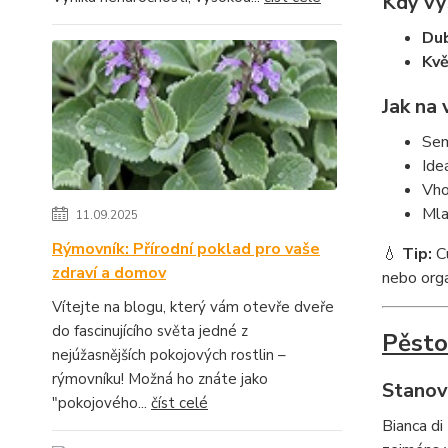
Kdy vy
Du
Kvě
Jak na
Sem
Ide
Vho
Mla
11.09.2025
Rýmovník: Přírodní poklad pro vaše
💧
Tip:
Cu
zdraví a domov
nebo org
Vítejte na blogu, který vám otevře dveře
do fascinujícího světa jedné z
Pěsto
nejúžasnějších pokojových rostlin –
rýmovníku! Možná ho znáte jako
Stanov
"pokojového...
číst celé
Bianca di