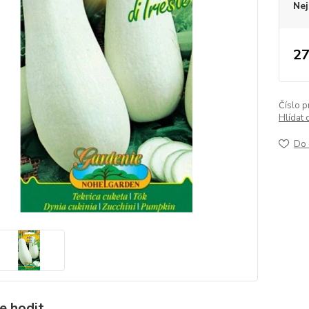
Nej
27
Číslo p
Hlídat 
Do 
e hodit