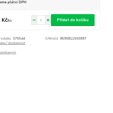
sme plátci DPH
 Kč
Přidat do košíku
/
ks
roduktu:
3755dd
EAN kód:
8590811503897
cenu / dostupnost
oblíbených