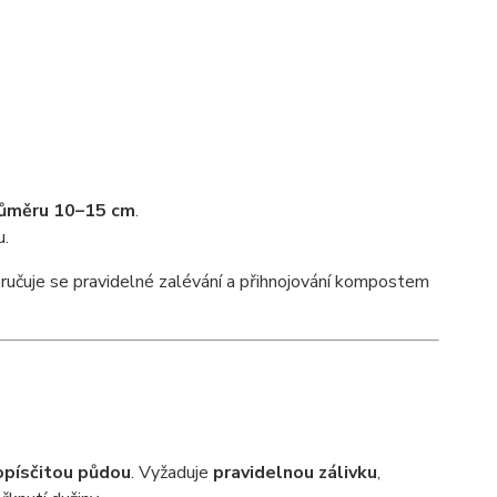
růměru 10–15 cm
.
u.
ručuje se pravidelné zalévání a přihnojování kompostem
topísčitou půdou
. Vyžaduje
pravidelnou zálivku
,