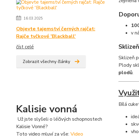
zejména v
Doporu
16.03.2025
100
Objevte tajemství černých rajčat:
v n
Rajče tyčkové 'Blackball'
Sklize
číst celé
Sklizeň 
Zobrazit všechny články
Plody skl
plodů
.
Využi
Bílá cuk
Kalisie vonná
ide
Už jste slyšeli o léčivých schopnostech
skv
Kalisie Vonné?
vho
Toto video mluví za vše:
Video