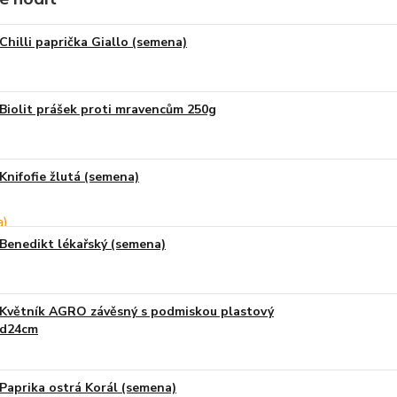
Chilli paprička Giallo (semena)
Biolit prášek proti mravencům 250g
Knifofie žlutá (semena)
Benedikt lékařský (semena)
Květník AGRO závěsný s podmiskou plastový
d24cm
Paprika ostrá Korál (semena)