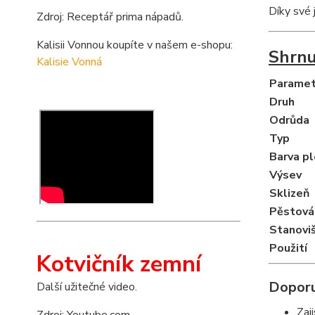
Díky své 
Zdroj: Receptář prima nápadů.
Kalisii Vonnou koupíte v našem e-shopu:
Shrnu
Kalisie Vonná
Paramet
Druh
Odrůda
Typ
Barva p
Výsev
Sklizeň
Pěstová
Stanovi
Použití
Kotvičník zemní
Doporu
Další užitečné video.
Zaj