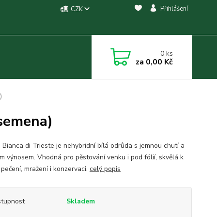
Přihlášení
CZK
0
ks
za
0,00 Kč
)
(semena)
 Bianca di Trieste je nehybridní bílá odrůda s jemnou chutí a
m výnosem. Vhodná pro pěstování venku i pod fólií, skvělá k
 pečení, mražení i konzervaci.
celý popis
tupnost
Skladem