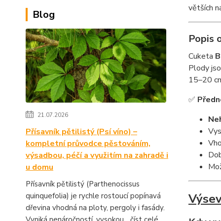
větších n
Blog
Popis 
Cuketa
B
Plody js
15–20 c
✅
Předn
21.07.2026
Neh
Vys
Přísavník pětilistý (Psí víno) –
Vho
kompletní průvodce pěstováním,
Dob
výsadbou, péčí a využitím na zahradě i
Mož
u domu
Přísavník pětilistý (Parthenocissus
quinquefolia) je rychle rostoucí popínavá
Výsev
dřevina vhodná na ploty, pergoly i fasády.
Vyniká nenáročností, vysokou...
číst celé