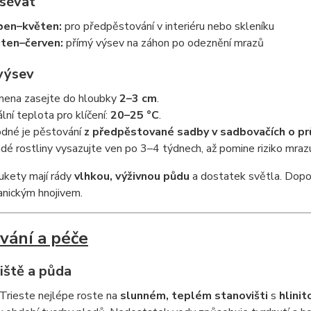
sévat
ben–květen:
pro předpěstování v interiéru nebo skleníku
ten–červen:
přímý výsev na záhon po odeznění mrazů
 výsev
ena zasejte do hloubky
2–3 cm
.
ální teplota pro klíčení:
20–25 °C
.
dné je pěstování
z předpěstované sadby v sadbovačích o p
dé rostliny vysazujte ven po 3–4 týdnech, až pomine riziko mraz
kety mají rády
vlhkou, výživnou půdu
a dostatek světla. Dopo
anickým hnojivem.
vání a péče
iště a půda
 Trieste nejlépe roste na
slunném, teplém stanovišti
s
hlini