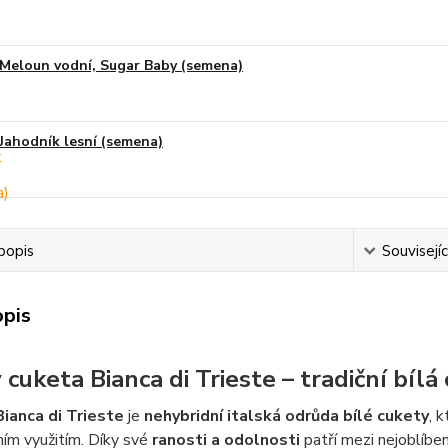
Meloun vodní, Sugar Baby (semena)
Jahodník lesní (semena)
popis
Souvisejíc
opis
cuketa Bianca di Trieste – tradiční bílá 
ianca di Trieste
je
nehybridní italská odrůda bílé cukety
, 
ním využitím. Díky své
ranosti a odolnosti
patří mezi nejoblíben