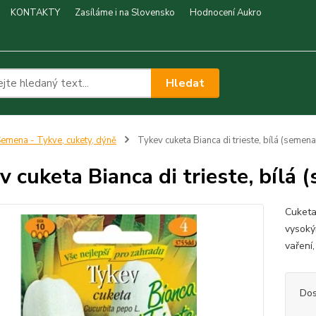
KONTAKTY
Zasíláme i na Slovensko
Hodnocení Aukro
Hledat
emena - Tykve, cukety, dýně
Tykev cuketa Bianca di trieste, bílá (semena
v cuketa Bianca di trieste, bílá 
Cuketa
vysoký
vaření,
Dos