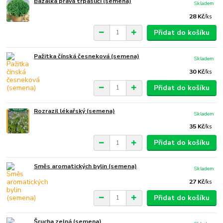
Bazalka pravá trpasličí (semena)
Skladem
28 Kč
/
ks
Přidat do košíku
Pažitka čínská česneková (semena)
Skladem
30 Kč
/
ks
Přidat do košíku
Rozrazil lékařský (semena)
Skladem
35 Kč
/
ks
Přidat do košíku
Směs aromatických bylin (semena)
Skladem
27 Kč
/
ks
Přidat do košíku
Šrucha zelná (semena)