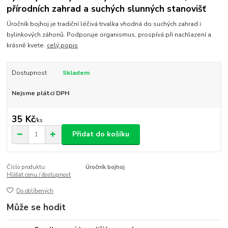
přírodních zahrad a suchých slunných stanovišť
Úročník bojhoj je tradiční léčivá trvalka vhodná do suchých zahrad i
bylinkových záhonů. Podporuje organismus, prospívá při nachlazení a
krásně kvete.
celý popis
Dostupnost
Skladem
Nejsme plátci DPH
35 Kč
/
ks
Přidat do košíku
Číslo produktu:
Úročník bojhoj
Hlídat cenu / dostupnost
Do oblíbených
Může se hodit