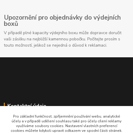
Upozornění pro objednávky do výdejních
boxů
V případě plné kapacity výdejního boxu může dopravce doručit
vaši zásilku na nejbližší kamennou pobočku. Počítejte prosím s
touto možností, jelikož se nejedná o důvod k reklamaci.
Kontaktní údaje
Pro základní funkčnost, zpříjemnění používání webu, analytické
704691325
účely a v případě udělení souhlasu také pro účely cílení reklamy
využíváme soubory cookies. Nastavení vlastních preferencí
cookies můžete kdykoli upravit odkazem ve spodní části stránek.
info@rostliny-prozdravi.cz