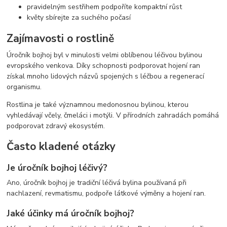
pravidelným sestřihem podpoříte kompaktní růst
květy sbírejte za suchého počasí
Zajímavosti o rostlině
Úročník bojhoj byl v minulosti velmi oblíbenou léčivou bylinou
evropského venkova. Díky schopnosti podporovat hojení ran
získal mnoho lidových názvů spojených s léčbou a regenerací
organismu.
Rostlina je také významnou medonosnou bylinou, kterou
vyhledávají včely, čmeláci i motýli. V přírodních zahradách pomáhá
podporovat zdravý ekosystém.
Často kladené otázky
Je úročník bojhoj léčivý?
Ano, úročník bojhoj je tradiční léčivá bylina používaná při
nachlazení, revmatismu, podpoře látkové výměny a hojení ran.
Jaké účinky má úročník bojhoj?