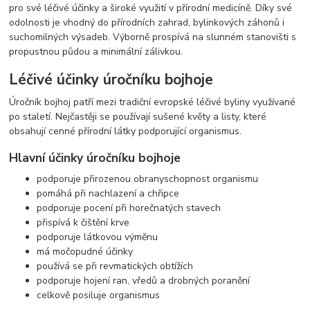
pro své léčivé účinky a široké využití v přírodní medicíně. Díky své
odolnosti je vhodný do přírodních zahrad, bylinkových záhonů i
suchomilných výsadeb. Výborně prospívá na slunném stanovišti s
propustnou půdou a minimální zálivkou.
Léčivé účinky úročníku bojhoje
Úročník bojhoj patří mezi tradiční evropské léčivé byliny využívané
po staletí. Nejčastěji se používají sušené květy a listy, které
obsahují cenné přírodní látky podporující organismus.
Hlavní účinky úročníku bojhoje
podporuje přirozenou obranyschopnost organismu
pomáhá při nachlazení a chřipce
podporuje pocení při horečnatých stavech
přispívá k čištění krve
podporuje látkovou výměnu
má močopudné účinky
používá se při revmatických obtížích
podporuje hojení ran, vředů a drobných poranění
celkově posiluje organismus