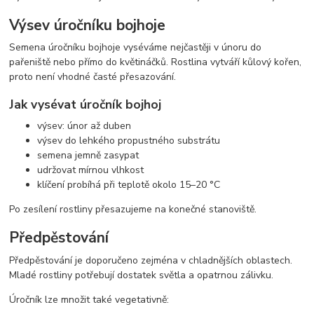
Výsev úročníku bojhoje
Semena úročníku bojhoje vyséváme nejčastěji v únoru do
pařeniště nebo přímo do květináčků. Rostlina vytváří kůlový kořen,
proto není vhodné časté přesazování.
Jak vysévat úročník bojhoj
výsev: únor až duben
výsev do lehkého propustného substrátu
semena jemně zasypat
udržovat mírnou vlhkost
klíčení probíhá při teplotě okolo 15–20 °C
Po zesílení rostliny přesazujeme na konečné stanoviště.
Předpěstování
Předpěstování je doporučeno zejména v chladnějších oblastech.
Mladé rostliny potřebují dostatek světla a opatrnou zálivku.
Úročník lze množit také vegetativně: