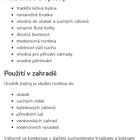
tradiční léčivá bylina
nenáročná trvalka
vhodná do skalek a suchých záhonů
výrazné žluté květy
dlouhá životnost
medonosná rostlina
odolnost vůči suchu
vhodná pro přírodní zahrady
snadné pěstování
Použití v zahradě
Úročník bojhoj je ideální rostlina do:
skalek
suchých zídek
bylinkových záhonů
přírodních luk
venkovských zahrad
extenzivních výsadeb
Výborně se kombinuje s dalšími suchomilnými trvalkami a bylinami.