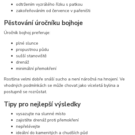
odtržením vyzrálého řízku s patkou
zakořeňováním od července v pařeništi
Pěstování úročníku bojhoje
Úročník bojhoj preferuje:
plné slunce
propustnou půdu
sušší stanoviště
drenáž
minimální přemokření
Rostlina velmi dobře snáší sucho a není náročná na hnojení. Ve
vhodných podmínkách se může chovat jako víceletá bylina a
postupně se rozrůstat.
Tipy pro nejlepší výsledky
vysazujte na slunné místo
zajistěte drenáž proti přemokření
nepřelévejte
ideální do kamenitých a chudších půd