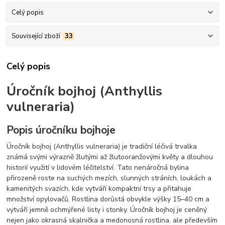
Celý popis
Související zboží
33
Celý popis
Úročník bojhoj (Anthyllis
vulneraria)
Popis úročníku bojhoje
Úročník bojhoj (Anthyllis vulneraria) je tradiční léčivá trvalka
známá svými výrazně žlutými až žlutooranžovými květy a dlouhou
historií využití v lidovém léčitelství. Tato nenáročná bylina
přirozeně roste na suchých mezích, slunných stráních, loukách a
kamenitých svazích, kde vytváří kompaktní trsy a přitahuje
množství opylovačů. Rostlina dorůstá obvykle výšky 15–40 cm a
vytváří jemně ochmýřené listy i stonky. Úročník bojhoj je ceněný
nejen jako okrasná skalnička a medonosná rostlina, ale především