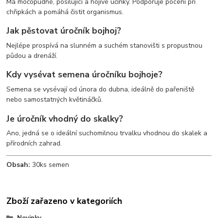
Má močopudné, posilující a hojivé účinky. Podporuje pocení při
chřipkách a pomáhá čistit organismus.
Jak pěstovat úročník bojhoj?
Nejlépe prospívá na slunném a suchém stanovišti s propustnou
půdou a drenáží.
Kdy vysévat semena úročníku bojhoje?
Semena se vysévají od února do dubna, ideálně do pařeniště
nebo samostatných květináčků.
Je úročník vhodný do skalky?
Ano, jedná se o ideální suchomilnou trvalku vhodnou do skalek a
přírodních zahrad.
Obsah:
30ks semen
Zboží zařazeno v kategoriích
Novinky