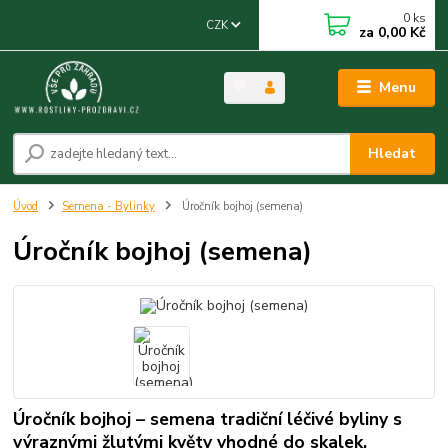
0
ks
CZK
za
0,00 Kč
Menu
Hledat
Úvod
Semena - Bylinky
Úročník bojhoj (semena)
Úročník bojhoj (semena)
Úročník bojhoj – semena tradiční léčivé byliny s
výraznými žlutými květy vhodné do skalek,