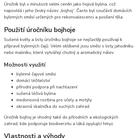
Úročník byl v minulosti velmi ceněn jako hojivá bylina, což
napovídá i jeho český název „bojhoj“. Často byl součástí domácích
bylinných směsí určených pro rekonvalescenci a posílení těla.
Použití úročníku bojhoje
Sušené květy a listy úročníku bojhoje se nejčastěji používají k
přípravě bylinných čajů. Velmi oblíbené jsou směsi s listy jahodníku
nebo maliníku, které vytvářejí chutný a aromatický nálev.
Možnosti využití
bylinné čajové směsi
domácí léčitelství
přírodní podpora při nachlazení
sušená léčivá bylina
medonosná rostlina pro včely a motýly
okrasná skalnička do suchých zahrad
Úročník bojhoj je vhodný také do přírodních a ekologických
zahrad, kde podporuje biodiverzitu a láká opylující hmyz.
Vlastnosti a výhody