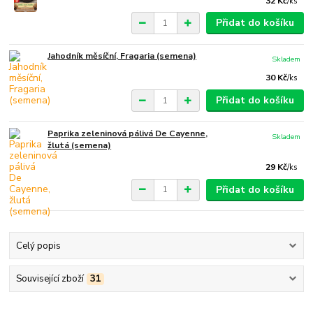
32 Kč
/
ks
Přidat do košíku
Jahodník měsíční, Fragaria (semena)
Skladem
30 Kč
/
ks
Přidat do košíku
Paprika zeleninová pálivá De Cayenne,
Skladem
žlutá (semena)
29 Kč
/
ks
Přidat do košíku
Celý popis
Související zboží
31