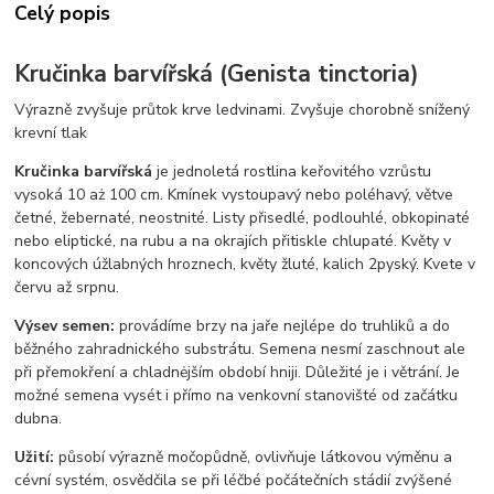
Celý popis
Kručinka barvířská (Genista tinctoria)
Výrazně zvyšuje průtok krve ledvinami. Zvyšuje chorobně snížený
krevní tlak
Kručinka barvířská
je jednoletá rostlina keřovitého vzrůstu
vysoká 10 aż 100 cm. Kmínek vystoupavý nebo poléhavý, větve
četné, žebernaté, neostnité. Listy přisedlé, podlouhlé, obkopinaté
nebo eliptické, na rubu a na okrajích přitiskle chlupaté. Květy v
koncových úžlabných hroznech, květy žluté, kalich 2pyský. Kvete v
červu až srpnu.
Výsev semen:
provádíme brzy na jaře nejlépe do truhliků a do
běžného zahradnického substrátu. Semena nesmí zaschnout ale
při přemokření a chladnėjším období hniji. Důležité je i větrání. Je
možné semena vysét i přímo na venkovní stanovišté od začátku
dubna.
Užití:
působí výrazně močopůdně, ovlivňuje látkovou výměnu a
cévní systém, osvědčila se při léčbé počátečních stádií zvýšené