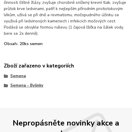
činnosti štítné žlázy, zvyšuje chorobně snížený krevní tlak, zvyšuje
průtok krve ledvinami, patří k nejlepším přírodním protiotokovým
lékům, užívá se při dně a revmatismu, močopudného účinku se
využivá při ledvinových kamenech i infekcich močových cest.
Podává se obvykle formou nálevu (1 čajová Ižička na šálek vody,
bere se 2x denně).
Obsah: 20ks semen
Zboží zařazeno v kategoriích
Semena
Semena - Bylinky
Nepropásněte novinky akce a