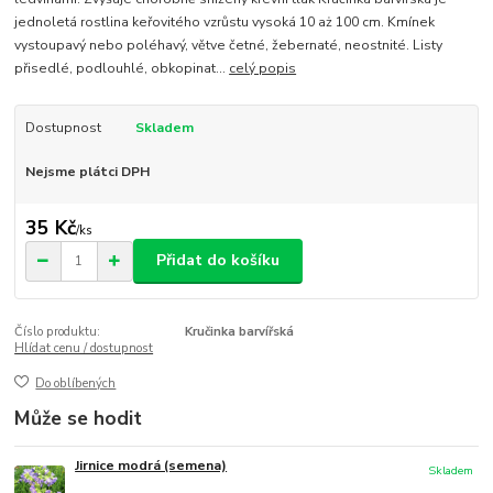
jednoletá rostlina keřovitého vzrůstu vysoká 10 aż 100 cm. Kmínek
vystoupavý nebo poléhavý, větve četné, žebernaté, neostnité. Listy
přisedlé, podlouhlé, obkopinat...
celý popis
Dostupnost
Skladem
Nejsme plátci DPH
35 Kč
/
ks
Přidat do košíku
Číslo produktu:
Kručinka barvířská
Hlídat cenu / dostupnost
Do oblíbených
Může se hodit
Jirnice modrá (semena)
Skladem