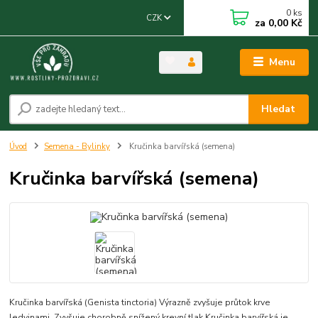
0
ks
CZK
za
0,00 Kč
Menu
Hledat
Úvod
Semena - Bylinky
Kručinka barvířská (semena)
Kručinka barvířská (semena)
Kručinka barvířská (Genista tinctoria) Výrazně zvyšuje průtok krve
ledvinami. Zvyšuje chorobně snížený krevní tlak Kručinka barvířská je