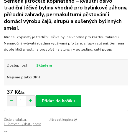
Semena jitrocele kopinatého – kvalitní osivo
tradiční léčivé byliny vhodné pro bylinkové záhony,
přírodní zahrady, permakulturní pěstování i
domácí výrobu čajů, sirupů a sušených bylinných
směsí.
Jitrocel kopinatý je tradiční léčivá bylina vhodná pro každou zahradu.
Nenáročná vytrvalá rostlina využívaná pro čaje, sirupy i sušení. Semena
dobře klíčí a rostlina prospívá na slunci i v polostínu.
celý popis
Dostupnost
Skladem
Nejsme plátci DPH
37 Kč
/
ks
Přidat do košíku
Číslo produktu:
Jitrocel kopinatý
Hlídat cenu / dostupnost