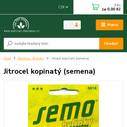
0
ks
CZK
za
0,00 Kč
Menu
Hledat
Úvod
Semena - Bylinky
Jitrocel kopinatý (semena)
Jitrocel kopinatý (semena)