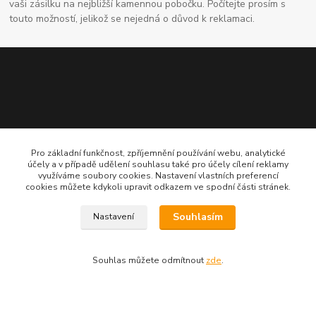
vaši zásilku na nejbližší kamennou pobočku. Počítejte prosím s
touto možností, jelikož se nejedná o důvod k reklamaci.
Pro základní funkčnost, zpříjemnění používání webu, analytické
Kontaktní údaje
účely a v případě udělení souhlasu také pro účely cílení reklamy
využíváme soubory cookies. Nastavení vlastních preferencí
cookies můžete kdykoli upravit odkazem ve spodní části stránek.
704691325
Souhlasím
Nastavení
info@rostliny-prozdravi.cz
Souhlas můžete odmítnout
zde
.
Vytvořeno na
Eshop-rychle.cz