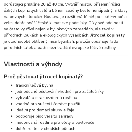
dorůstající přibližně 20 až 40 cm. Vytváří hustou přízemní růžici
úzkých kopinatých listů a během sezóny kvete nenápadnými klasy
na pevných stoncích. Rostlina je rozšířená téměř po celé Evropě a
velmi dobře snáší české klimatické podmínky. Díky své odolnosti
se často využívá nejen v bylinkových zahradách, ale také v
přírodních loukách a ekologických výsadbách.
Jitrocel kopinatý
je dlouhodobě oblíbený mezi bylinkáři, protože obsahuje řadu
přírodních látek a patří mezi tradiční evropské léčivé rostliny.
Vlastnosti a výhody
Proč pěstovat jitrocel kopinatý?
tradiční léčivá bylina
jednoduché pěstování vhodné i pro začátečníky
vytrvalá a mrazuvzdorná rostlina
vhodná pro sušení i čerstvé použití
ideální pro domácí sirupy a čaje
podporuje biodiverzitu zahrady
medonosná rostlina pro včely a opylovače
dobře roste i v chudších půdách