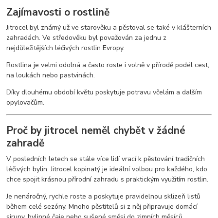
Zajímavosti o rostlině
Jitrocel byl známý už ve starověku a pěstoval se také v klášterních
zahradách. Ve středověku byl považován za jednu z
nejdůležitějších léčivých rostlin Evropy.
Rostlina je velmi odolná a často roste i volně v přírodě podél cest,
na loukách nebo pastvinách.
Díky dlouhému období květu poskytuje potravu včelám a dalším
opylovačům.
Proč by jitrocel neměl chybět v žádné
zahradě
V posledních letech se stále více lidí vrací k pěstování tradičních
léčivých bylin. Jitrocel kopinatý je ideální volbou pro každého, kdo
chce spojit krásnou přírodní zahradu s praktickým využitím rostlin.
Je nenáročný, rychle roste a poskytuje pravidelnou sklizeň listů
během celé sezóny. Mnoho pěstitelů si z něj připravuje domácí
sirupy, bylinné čaje nebo sušené směsi do zimních měsíců.