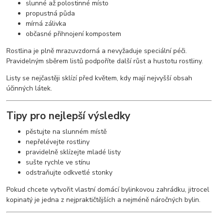
slunné až polostinné místo
propustná půda
mírná zálivka
občasné přihnojení kompostem
Rostlina je plně mrazuvzdorná a nevyžaduje speciální péči.
Pravidelným sběrem listů podpoříte další růst a hustotu rostliny.
Listy se nejčastěji sklízí před květem, kdy mají nejvyšší obsah
účinných látek.
Tipy pro nejlepší výsledky
pěstujte na slunném místě
nepřelévejte rostliny
pravidelně sklízejte mladé listy
sušte rychle ve stínu
odstraňujte odkvetlé stonky
Pokud chcete vytvořit vlastní domácí bylinkovou zahrádku, jitrocel
kopinatý je jedna z nejpraktičtějších a nejméně náročných bylin.