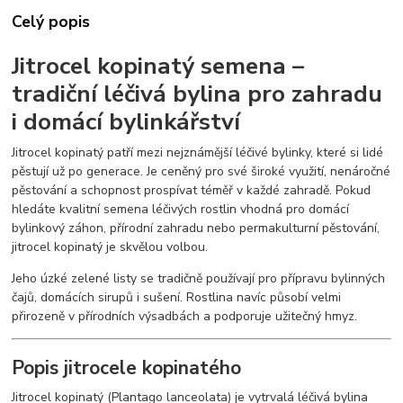
Celý popis
Jitrocel kopinatý semena –
tradiční léčivá bylina pro zahradu
i domácí bylinkářství
Jitrocel kopinatý patří mezi nejznámější léčivé bylinky, které si lidé
pěstují už po generace. Je ceněný pro své široké využití, nenáročné
pěstování a schopnost prospívat téměř v každé zahradě. Pokud
hledáte kvalitní semena léčivých rostlin vhodná pro domácí
bylinkový záhon, přírodní zahradu nebo permakulturní pěstování,
jitrocel kopinatý je skvělou volbou.
Jeho úzké zelené listy se tradičně používají pro přípravu bylinných
čajů, domácích sirupů i sušení. Rostlina navíc působí velmi
přirozeně v přírodních výsadbách a podporuje užitečný hmyz.
Popis jitrocele kopinatého
Jitrocel kopinatý (Plantago lanceolata) je vytrvalá léčivá bylina