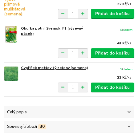
32 Kč
/
ks
Přidat do košíku
Okurka polní, Sremski F1 (výsevný
Skladem
pásek)
41 Kč
/
ks
Přidat do košíku
Cypřišek metlovitý zelený (semena)
Skladem
21 Kč
/
ks
Přidat do košíku
Celý popis
Související zboží
30