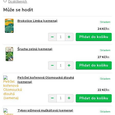
Do oblíbených
Může se hodit
Brokolice Limba (semena)
Skladem
24 Kč
/
ks
Přidat do košíku
Šrucha zelná (semena)
Skladem
27 Kč
/
ks
Přidat do košíku
Petržel kořenová Olomoucká dlouhá
Skladem
(semena)
22 Kč
/
ks
Přidat do košíku
Tykev pižmová muškátová (semena)
Skladem