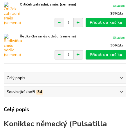
Orlíček zahradní, směs (semena)
Skladem
28 Kč
/
ks
Přidat do košíku
Ředkvička směs odrůd (semena)
Skladem
30 Kč
/
ks
Přidat do košíku
Celý popis
Související zboží
34
Celý popis
Koniklec německý (Pulsatilla