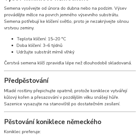
Semena vysévejte od února do dubna nebo na podzim. Výsev
provádějte mělce na povrch jemného výsevního substrátu.
Semena potřebují ke klíčení světlo, proto je nezakrývejte silnou
vrstvou zeminy.
Teplota klíčení: 15–20 °C
Doba klíčení: 3–6 týdnů
Udržujte substrát mírně vlhký
Čerstvá semena klíčí zpravidla lépe než dlouhodobě skladovaná.
Předpěstování
Mladé rostliny přepichujte opatrně, protože koniklece vytvářejí
kůlový kořen a přesazování v pozdějším věku snášejí hůře.
Sazenice vysazujte na stanoviště po dostatečném zesílení.
Pěstování koniklece německého
Koniklec preferuje: