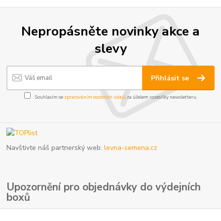
Nepropásněte novinky akce a
slevy
Přihlásit se
Souhlasím se
zpracováním osobních údajů
za účelem rozesílky newsletteru.
Navštivte náš partnerský web:
levna-semena.cz
Upozornění pro objednávky do výdejních
boxů
V případě plné kapacity výdejního boxu může dopravce doručit