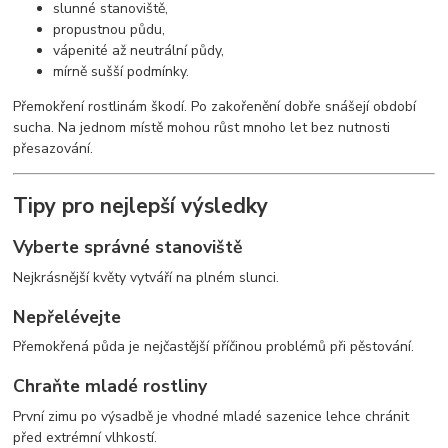
slunné stanoviště,
propustnou půdu,
vápenité až neutrální půdy,
mírně sušší podmínky.
Přemokření rostlinám škodí. Po zakořenění dobře snášejí období
sucha. Na jednom místě mohou růst mnoho let bez nutnosti
přesazování.
Tipy pro nejlepší výsledky
Vyberte správné stanoviště
Nejkrásnější květy vytváří na plném slunci.
Nepřelévejte
Přemokřená půda je nejčastější příčinou problémů při pěstování.
Chraňte mladé rostliny
První zimu po výsadbě je vhodné mladé sazenice lehce chránit
před extrémní vlhkostí.