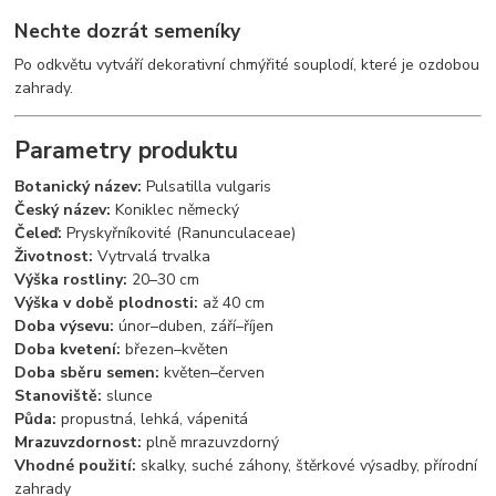
Nechte dozrát semeníky
Po odkvětu vytváří dekorativní chmýřité souplodí, které je ozdobou
zahrady.
Parametry produktu
Botanický název:
Pulsatilla vulgaris
Český název:
Koniklec německý
Čeleď:
Pryskyřníkovité (Ranunculaceae)
Životnost:
Vytrvalá trvalka
Výška rostliny:
20–30 cm
Výška v době plodnosti:
až 40 cm
Doba výsevu:
únor–duben, září–říjen
Doba kvetení:
březen–květen
Doba sběru semen:
květen–červen
Stanoviště:
slunce
Půda:
propustná, lehká, vápenitá
Mrazuvzdornost:
plně mrazuvzdorný
Vhodné použití:
skalky, suché záhony, štěrkové výsadby, přírodní
zahrady