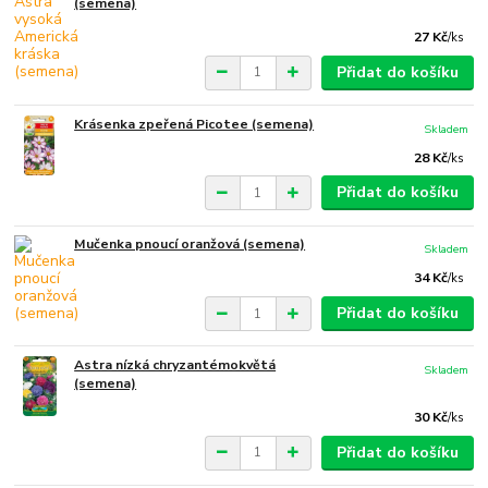
(semena)
27 Kč
/
ks
Přidat do košíku
Krásenka zpeřená Picotee (semena)
Skladem
28 Kč
/
ks
Přidat do košíku
Mučenka pnoucí oranžová (semena)
Skladem
34 Kč
/
ks
Přidat do košíku
Astra nízká chryzantémokvětá
Skladem
(semena)
30 Kč
/
ks
Přidat do košíku