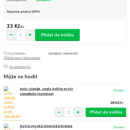
Nejsme plátci DPH
33 Kč
/
ks
Přidat do košíku
Číslo produktu:
Koniklec německý
Hlídat cenu / dostupnost
Do oblíbených
Může se hodit
Anti-slimák, směs květin proti
Skladem
slimákům (semena)
28 Kč
/
ks
Přidat do košíku
Astra vysoká Americká kráska
Skladem