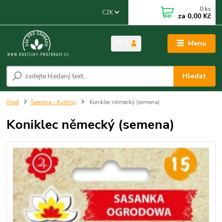
0
ks
CZK
za
0,00 Kč
Menu
Hledat
Úvod
Semena - Květiny
Koniklec německý (semena)
Koniklec německý (semena)