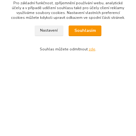
vaši zásilku na nejbližší kamennou pobočku. Počítejte prosím s
Pro základní funkčnost, zpříjemnění používání webu, analytické
touto možností, jelikož se nejedná o důvod k reklamaci.
účely a v případě udělení souhlasu také pro účely cílení reklamy
využíváme soubory cookies. Nastavení vlastních preferencí
cookies můžete kdykoli upravit odkazem ve spodní části stránek.
Souhlasím
Nastavení
Souhlas můžete odmítnout
zde
.
Kontaktní údaje
704691325
info@rostliny-prozdravi.cz
Vytvořeno na
Eshop-rychle.cz