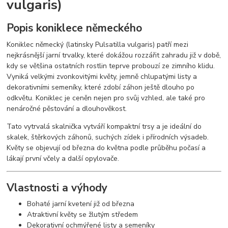
vulgaris)
Popis koniklece německého
Koniklec německý (latinsky
Pulsatilla vulgaris
) patří mezi
nejkrásnější jarní trvalky, které dokážou rozzářit zahradu již v době,
kdy se většina ostatních rostlin teprve probouzí ze zimního klidu.
Vyniká velkými zvonkovitými květy, jemně chlupatými listy a
dekorativními semeníky, které zdobí záhon ještě dlouho po
odkvětu. Koniklec je ceněn nejen pro svůj vzhled, ale také pro
nenáročné pěstování a dlouhověkost.
Tato vytrvalá skalnička vytváří kompaktní trsy a je ideální do
skalek, štěrkových záhonů, suchých zídek i přírodních výsadeb.
Květy se objevují od března do května podle průběhu počasí a
lákají první včely a další opylovače.
Vlastnosti a výhody
Bohaté jarní kvetení již od března
Atraktivní květy se žlutým středem
Dekorativní ochmýřené listy a semeníky