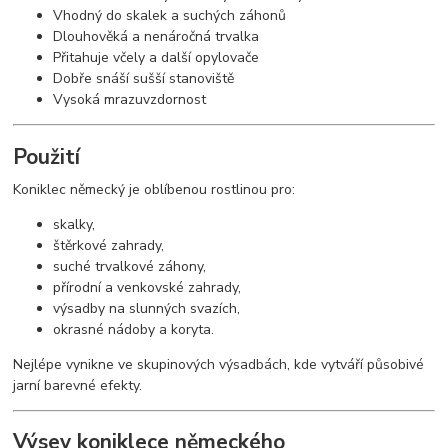
Vhodný do skalek a suchých záhonů
Dlouhověká a nenáročná trvalka
Přitahuje včely a další opylovače
Dobře snáší sušší stanoviště
Vysoká mrazuvzdornost
Použití
Koniklec německý je oblíbenou rostlinou pro:
skalky,
štěrkové zahrady,
suché trvalkové záhony,
přírodní a venkovské zahrady,
výsadby na slunných svazích,
okrasné nádoby a koryta.
Nejlépe vynikne ve skupinových výsadbách, kde vytváří působivé
jarní barevné efekty.
Výsev koniklece německého