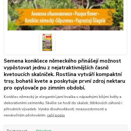
Semena koniklece německého přinášejí možnost
vypěstovat jednu z nejatraktivnějších časně
kvetoucích skalniček. Rostlina vytváří kompaktní
trsy, bohatě kvete a poskytuje první zdroj nektaru
pro opylovače po zimním období.
Koniklec německý je elegantní jarní trvalka s nápadnými bílými květy a
dekorativními semeníky. Skvěle se hodí do skalek, štěrkových záhonů i
přírodních výsadeb. Vyniká dlouhověkostí, mrazuvzdorností a
nenáročným pěstováním.
celý popis
Dostupnost
Skladem