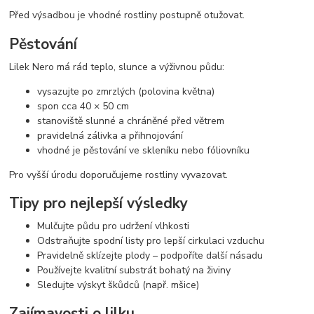
Před výsadbou je vhodné rostliny postupně otužovat.
Pěstování
Lilek Nero má rád teplo, slunce a výživnou půdu:
vysazujte po zmrzlých (polovina května)
spon cca 40 × 50 cm
stanoviště slunné a chráněné před větrem
pravidelná zálivka a přihnojování
vhodné je pěstování ve skleníku nebo fóliovníku
Pro vyšší úrodu doporučujeme rostliny vyvazovat.
Tipy pro nejlepší výsledky
Mulčujte půdu pro udržení vlhkosti
Odstraňujte spodní listy pro lepší cirkulaci vzduchu
Pravidelně sklízejte plody – podpoříte další násadu
Používejte kvalitní substrát bohatý na živiny
Sledujte výskyt škůdců (např. mšice)
Zajímavosti o lilku