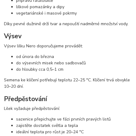
přípravu ratatouille
lilkové pomazánky a dipy
vegetariánské i masové pokrmy
Díky pevné dužnině drží tvar a nepouští nadměrné množství vody.
Výsev
Výsev lilku Nero doporučujeme provádět:
od února do března
do výsevních misek nebo sadbovačů
do hloubky cca 0,5–1 cm
Semena ke klíčení potřebují teplotu 22–25 °C. Klíčení trvá obvykle
10–20 dní.
Předpěstování
Lilek vyžaduje předpěstování:
sazenice přepichujte ve fázi prvních pravých listů
zajistěte dostatek světla a tepla
ideální teplota pro růst je 20–24 °C