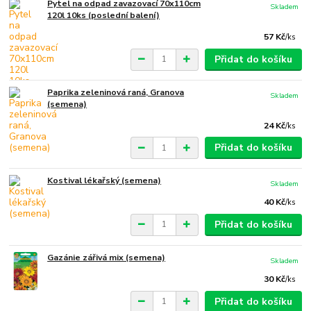
Pytel na odpad zavazovací 70x110cm
Skladem
120l 10ks (poslední balení)
57 Kč
/
ks
Přidat do košíku
Paprika zeleninová raná, Granova
Skladem
(semena)
24 Kč
/
ks
Přidat do košíku
Kostival lékařský (semena)
Skladem
40 Kč
/
ks
Přidat do košíku
Gazánie zářivá mix (semena)
Skladem
30 Kč
/
ks
Přidat do košíku