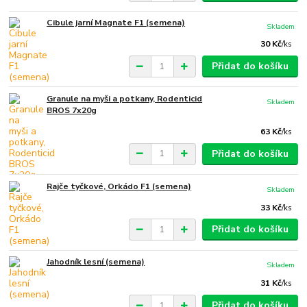
Cibule jarní Magnate F1 (semena)
Skladem
30 Kč
/
ks
Přidat do košíku
Granule na myši a potkany, Rodenticid
Skladem
BROS 7x20g
63 Kč
/
ks
Přidat do košíku
Rajče tyčkové, Orkádo F1 (semena)
Skladem
33 Kč
/
ks
Přidat do košíku
Jahodník lesní (semena)
Skladem
31 Kč
/
ks
Přidat do košíku