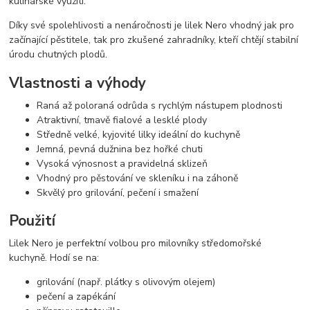
kulinářské využití.
Díky své spolehlivosti a nenáročnosti je lilek Nero vhodný jak pro
začínající pěstitele, tak pro zkušené zahradníky, kteří chtějí stabilní
úrodu chutných plodů.
Vlastnosti a výhody
Raná až poloraná odrůda s rychlým nástupem plodnosti
Atraktivní, tmavě fialové a lesklé plody
Středně velké, kyjovité lilky ideální do kuchyně
Jemná, pevná dužnina bez hořké chuti
Vysoká výnosnost a pravidelná sklizeň
Vhodný pro pěstování ve skleníku i na záhoně
Skvělý pro grilování, pečení i smažení
Použití
Lilek Nero je perfektní volbou pro milovníky středomořské
kuchyně. Hodí se na:
grilování (např. plátky s olivovým olejem)
pečení a zapékání