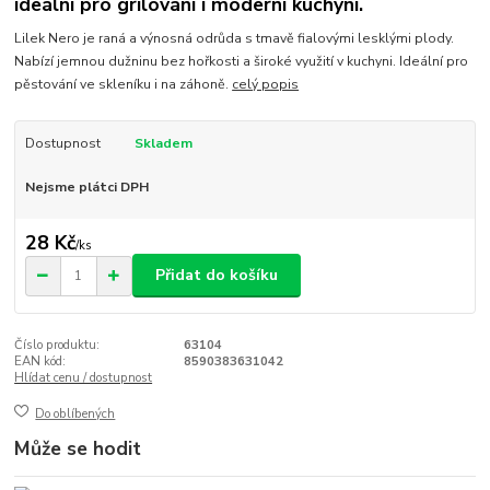
ideální pro grilování i moderní kuchyni.
Lilek Nero je raná a výnosná odrůda s tmavě fialovými lesklými plody.
Nabízí jemnou dužninu bez hořkosti a široké využití v kuchyni. Ideální pro
pěstování ve skleníku i na záhoně.
celý popis
Dostupnost
Skladem
Nejsme plátci DPH
28 Kč
/
ks
Přidat do košíku
Číslo produktu:
63104
EAN kód:
8590383631042
Hlídat cenu / dostupnost
Do oblíbených
Může se hodit