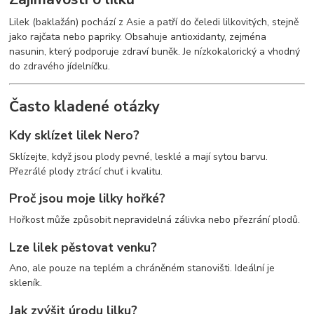
Lilek (baklažán) pochází z Asie a patří do čeledi lilkovitých, stejně
jako rajčata nebo papriky. Obsahuje antioxidanty, zejména
nasunin, který podporuje zdraví buněk. Je nízkokalorický a vhodný
do zdravého jídelníčku.
Často kladené otázky
Kdy sklízet lilek Nero?
Sklízejte, když jsou plody pevné, lesklé a mají sytou barvu.
Přezrálé plody ztrácí chuť i kvalitu.
Proč jsou moje lilky hořké?
Hořkost může způsobit nepravidelná zálivka nebo přezrání plodů.
Lze lilek pěstovat venku?
Ano, ale pouze na teplém a chráněném stanovišti. Ideální je
skleník.
Jak zvýšit úrodu lilku?