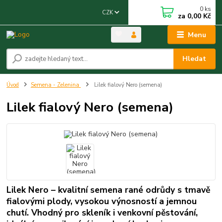
0
ks
CZK
za
0,00 Kč
Menu
Hledat
Úvod
Semena - Zelenina
Lilek fialový Nero (semena)
Lilek fialový Nero (semena)
Lilek Nero – kvalitní semena rané odrůdy s tmavě
fialovými plody, vysokou výnosností a jemnou
chutí. Vhodný pro skleník i venkovní pěstování,