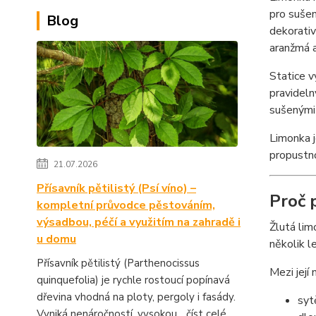
pro sušen
Blog
dekorativ
aranžmá a
Statice v
pravideln
sušenými 
Limonka j
propustno
21.07.2026
Přísavník pětilistý (Psí víno) –
Proč 
kompletní průvodce pěstováním,
výsadbou, péčí a využitím na zahradě i
Žlutá lim
u domu
několik l
Přísavník pětilistý (Parthenocissus
Mezi její 
quinquefolia) je rychle rostoucí popínavá
dřevina vhodná na ploty, pergoly i fasády.
syt
Vyniká nenáročností, vysokou...
číst celé