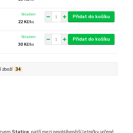
Skladem
Přidat do košíku
22 Kč
/
ks
Skladem
Přidat do košíku
30 Kč
/
ks
í zboží
34
názvem
Statice
, patří mezi nejoblíbenější letničky určené