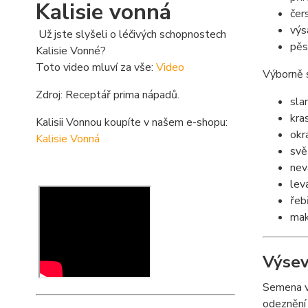
Kalisie vonná
čer
výs
Už jste slyšeli o léčivých schopnostech
pěs
Kalisie Vonné?
Toto video mluví za vše:
Video
Výborně s
Zdroj: Receptář prima nápadů.
sla
kra
Kalisii Vonnou koupíte v našem e-shopu:
okr
Kalisie Vonná
svět
nev
lev
řeb
mak
Výsev
Semena 
odeznění 