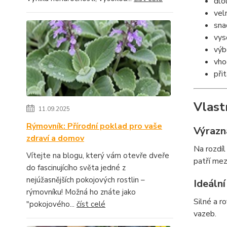
dlo
vel
sna
vys
výb
vho
při
Vlast
11.09.2025
Rýmovník: Přírodní poklad pro vaše
Výrazn
zdraví a domov
Na rozdíl
Vítejte na blogu, který vám otevře dveře
patří mez
do fascinujícího světa jedné z
nejúžasnějších pokojových rostlin –
Ideální
rýmovníku! Možná ho znáte jako
Silné a r
"pokojového...
číst celé
vazeb.