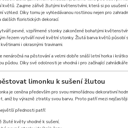
í květů. Zaujme zářivě žlutými květenstvími, která si po usušení 
ní vzhled. Díky tomu je vyhledávanou rostlinou nejen pro zahradn
 dalších floristických dekorací.
ytváří pevné, vzpřímené stonky zakončené bohatými květenstvím
ým řezem vytváří nové květní stonky. Žlutá barva květů působí s
květinami i okrasnými travinami.
e nenáročná na pěstování a velmi dobře snáší letní horka i krát
u půdou. Díky své odolnosti je vhodná i pro začínající zahrádkáře
pěstovat limonku k sušení žlutou
onka je ceněna především pro svou mimořádnou dekorativní hodn
et, aniž by výrazně ztratily svou barvu. Proto patří mezi nejčastě
největší přednosti patří:
ě žluté květy vhodné k sušení,