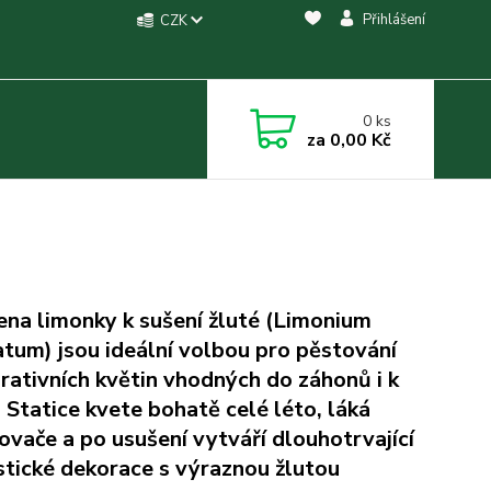
Přihlášení
CZK
0
ks
za
0,00 Kč
na limonky k sušení žluté (Limonium
atum) jsou ideální volbou pro pěstování
rativních květin vhodných do záhonů i k
. Statice kvete bohatě celé léto, láká
ovače a po usušení vytváří dlouhotrvající
istické dekorace s výraznou žlutou