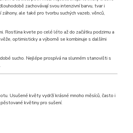
dlouhodobě zachovávají svou intenzivní barvu, tvar i
í záhony, ale také pro tvorbu suchých vazeb, věnců,
i. Rostlina kvete po celé léto až do začátku podzimu a
věže, optimisticky a výborně se kombinuje s dalšími
kodobé sucho. Nejlépe prospívá na slunném stanovišti s
.
otu. Usušené květy vydrží krásné mnoho měsíců, často i
ji pěstované květiny pro sušení.