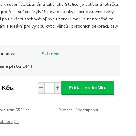
 k sušení žlutá, známá také jako Statice, je oblíbená letnička
pro řez i sušení. Vytváří pevné stonky s jasně žlutými květy,
si po usušení zachovávají svou barvu i tvar. Je nenáročná na
ní a ideální pro výrobu kytic, věnců i přírodních dekorací.
celý
tupnost
Skladem
sme plátci DPH
 Kč
Přidat do košíku
/
ks
roduktu:
5551cc
Hlídat cenu / dostupnost
oblíbených