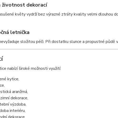
 životnost dekorací
sušené květy vydrží bez výrazné ztráty kvality velmi dlouhou do
čná letnička
evyžaduje složitou péči. Při dostatku slunce a propustné půdě
í
tice nabízí široké možnosti využití:
ené kytice,
ce,
ristická aranžmá,
zimní dekorace,
tební výzdoba,
doba interiéru,
rodní dekorace,