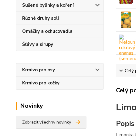
Sušené bylinky a koření
Různé druhy soli
Omáčky a ochucovadla
Šťávy a sirupy
Krmivo pro psy
Celý 
Krmivo pro kočky
Celý p
Limo
Novinky
Popis
Zobrazit všechny novinky
Limonka k