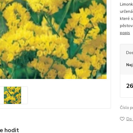
Limonka
určená 
které 
pěstová
popis
Dos
Nej
26
Číslo p
Do 
e hodit