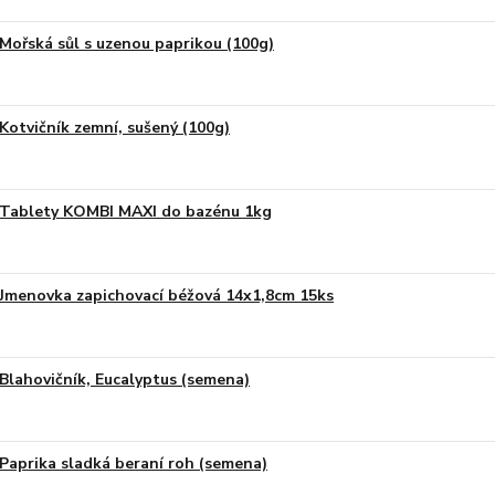
Mořská sůl s uzenou paprikou (100g)
Kotvičník zemní, sušený (100g)
Tablety KOMBI MAXI do bazénu 1kg
Jmenovka zapichovací béžová 14x1,8cm 15ks
Blahovičník, Eucalyptus (semena)
Paprika sladká beraní roh (semena)