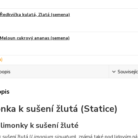
Ředkvička kulatá, Zlatá (semena)
Meloun cukrový ananas (semena)
popis
Souvisejíc
opis
nka k sušení žlutá (Statice)
 limonky k sušení žluté
 sušení žlutá (
Limonium sinuatum
), známá také pod lidovým 