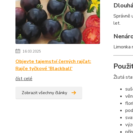
Dlouhá
Správně u
let.
Nenáro
Limonka n
16.03.2025
Objevte tajemství černých rajčat:
Použit
Rajče tyčkové 'Blackball'
Žlutá sta
číst celé
suš
Zobrazit všechny články
věn
flo
pod
sva
výz
pří