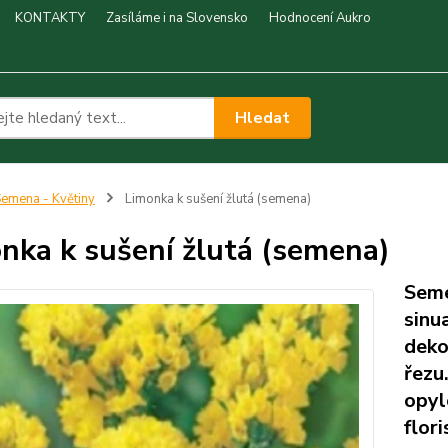
KONTAKTY
Zasíláme i na Slovensko
Hodnocení Aukro
Hledat
emena - Květiny
Limonka k sušení žlutá (semena)
nka k sušení žlutá (semena)
Seme
sinu
deko
řezu
opyl
flor