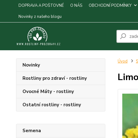
DOPRAVA A POŠTOVNÉ
O NÁS
OBCHODNÍ PODMÍNKY
Novinky z našeho blogu
Úvod
S
Novinky
Limo
Rostliny pro zdraví - rostliny
Ovocné Máty - rostliny
Ostatní rostliny - rostliny
Semena