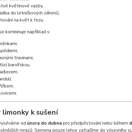
stvé květinové vazby,
adba do letničkových záhonů,
tování na květ k řezu.
e kombinuje například s:
měnkami,
spédiemi,
asnými travinami,
licí barvířskou,
adlecem,
andulí,
říčkem,
ovicemi.
 limonky k sušení
vyséváme od
února do dubna
pro předpěstování nebo během
d
silnějších mrazů. Semena pouze lehce zatlačíme do výsevního s