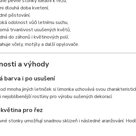
uhé pevné stonky ideální k řezu,
mi dlouhá doba kvetení,
dné pěstování,
oká odolnost vůči letnímu suchu,
orná trvanlivost usušených květů,
dná do záhonů i květinových polí,
tahuje včely, motýly a další opylovače.
nosti a výhody
á barva i po usušení
 od mnoha jiných letniček si limonka uchovává svou charakteristic
i nejoblíbenější rostliny pro výrobu sušených dekorací.
 květina pro řez
ovné stonky umožňují snadnou sklizeň i následné aranžování. Hodí