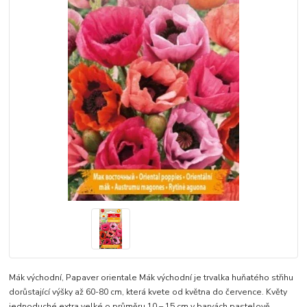
Mák východní, Papaver orientale Mák východní je trvalka huňatého střihu
dorůstající výšky až 60-80 cm, která kvete od května do července. Květy
jednoduché extra velké o průměru 10 – 15 cm v barvách pastelově