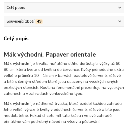
Celý popis
Související zboží
49
Celý popis
Mák východní, Papaver orientale
Mák východní
je trvalka huňatého střihu dorůstající výšky až 60-
80 cm, která kvete od května do července. Květy jednoduché extra
velké o průměru 10 – 15 cm v barvách pastelově červené, růžové
a bílé s černým středem které jsou usazeny na vysokých siných
bezlistých stoncích. Rostlina fenomenálně prezentuje na vysokých
záhonech a v zahradách venkovského typu.
Mák východní
je nádherná trvalka, která ozdobí každou zahradu.
Jeho velké, výrazné květy v odstínech červené, růžové a bílé jsou
neodolatelné. Pokud chcete mít tuto krásu i ve své zahradě,
přinášíme vám podrobný návod na výsev a pěstování.