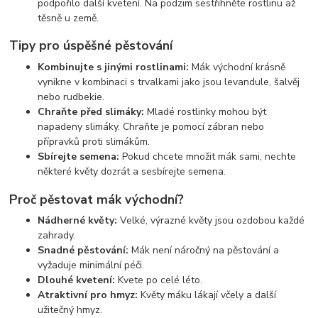
podpořilo další kvetení. Na podzim sestřihněte rostlinu až
těsně u země.
Tipy pro úspěšné pěstování
Kombinujte s jinými rostlinami:
Mák východní krásně
vynikne v kombinaci s trvalkami jako jsou levandule, šalvěj
nebo rudbekie.
Chraňte před slimáky:
Mladé rostlinky mohou být
napadeny slimáky. Chraňte je pomocí zábran nebo
přípravků proti slimákům.
Sbírejte semena:
Pokud chcete množit mák sami, nechte
některé květy dozrát a sesbírejte semena.
Proč pěstovat mák východní?
Nádherné květy:
Velké, výrazné květy jsou ozdobou každé
zahrady.
Snadné pěstování:
Mák není náročný na pěstování a
vyžaduje minimální péči.
Dlouhé kvetení:
Kvete po celé léto.
Atraktivní pro hmyz:
Květy máku lákají včely a další
užitečný hmyz.