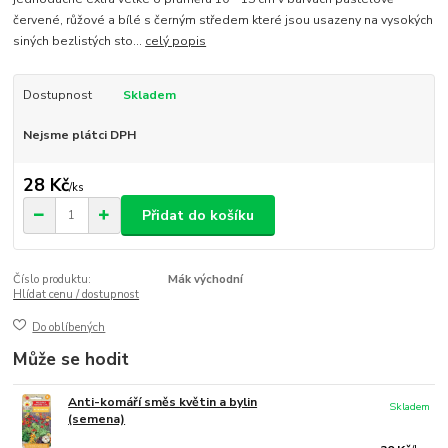
červené, růžové a bílé s černým středem které jsou usazeny na vysokých
siných bezlistých sto...
celý popis
Dostupnost
Skladem
Nejsme plátci DPH
28 Kč
/
ks
Přidat do košíku
Číslo produktu:
Mák východní
Hlídat cenu / dostupnost
Do oblíbených
Může se hodit
Anti-komáří směs květin a bylin
Skladem
(semena)