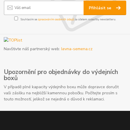
Přihlásit se
Souhlasím se
zpracováním osobních údajů
za účelem rozesílky newsletteru.
Navštivte náš partnerský web:
levna-semena.cz
Upozornění pro objednávky do výdejních
boxů
V případě plné kapacity výdejního boxu může dopravce doručit
vaši zásilku na nejbližší kamennou pobočku. Počítejte prosím s
touto možností, jelikož se nejedná o důvod k reklamaci.