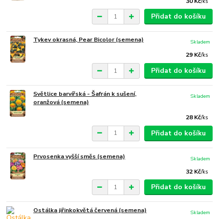
30 Kč
/
ks
Přidat do košíku
Tykev okrasná, Pear Bicolor (semena)
Skladem
29 Kč
/
ks
Přidat do košíku
Světlice barvířská - Šafrán k sušení,
Skladem
oranžová (semena)
28 Kč
/
ks
Přidat do košíku
Prvosenka vyšší směs (semena)
Skladem
32 Kč
/
ks
Přidat do košíku
Ostálka jiřinkokvětá červená (semena)
Skladem