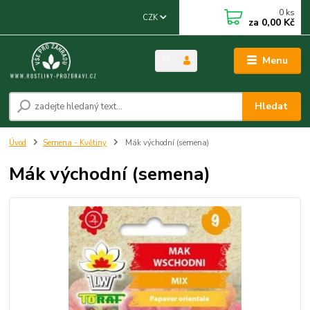
0
ks
CZK
za
0,00 Kč
Menu
Hledat
Úvod
Semena - Květiny
Mák východní (semena)
Mák východní (semena)