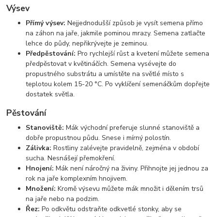
Výsev
Přímý výsev:
Nejjednodušší způsob je vysít semena přímo
na záhon na jaře, jakmile pominou mrazy. Semena zatlačte
lehce do půdy, nepřikrývejte je zeminou.
Předpěstování:
Pro rychlejší růst a kvetení můžete semena
předpěstovat v květináčích. Semena vysévejte do
propustného substrátu a umístěte na světlé místo s
teplotou kolem 15-20 °C. Po vyklíčení semenáčkům dopřejte
dostatek světla.
Pěstování
Stanoviště:
Mák východní preferuje slunné stanoviště a
dobře propustnou půdu. Snese i mírný polostín.
Zálivka:
Rostliny zalévejte pravidelně, zejména v období
sucha. Nesnášejí přemokření.
Hnojení:
Mák není náročný na živiny. Přihnojte jej jednou za
rok na jaře komplexním hnojivem.
Množení:
Kromě výsevu můžete mák množit i dělením trsů
na jaře nebo na podzim.
Řez:
Po odkvětu odstraňte odkvetlé stonky, aby se