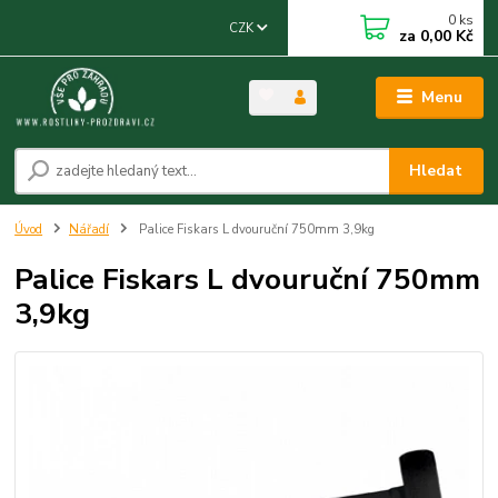
0
ks
CZK
za
0,00 Kč
Menu
Hledat
Úvod
Nářadí
Palice Fiskars L dvouruční 750mm 3,9kg
Palice Fiskars L dvouruční 750mm
3,9kg