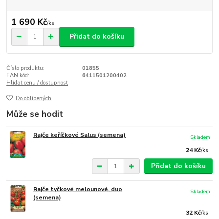
1 690 Kč
/
ks
Přidat do košíku
Číslo produktu:
01855
EAN kód:
6411501200402
Hlídat cenu / dostupnost
Do oblíbených
Může se hodit
Rajče keříčkové Salus (semena)
Skladem
24 Kč
/
ks
Přidat do košíku
Rajče tyčkové melounové, duo
Skladem
(semena)
32 Kč
/
ks