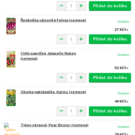
Přidat do košíku
Ředkvička válcovitá Felicia (semena)
Skladem
27 Kč
/
ks
Přidat do košíku
Chilli paprička, Jalapeňo Ruben
Skladem
(semena)
52 Kč
/
ks
Přidat do košíku
Okurka nakládačka, Karlos (semena)
Skladem
40 Kč
/
ks
Přidat do košíku
Tykev okrasná, Pear Bicolor (semena)
Skladem
29 Kč
/
ks