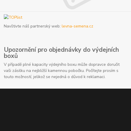
Navštivte náš partnerský web:
levna-semena.cz
Upozornění pro objednávky do výdejních
boxů
V případě plné kapacity výdejního boxu může dopravce doručit
vaši zásilku na nejbližší kamennou pobočku. Počítejte prosím s
touto možností, jelikož se nejedná o důvod k reklamaci.