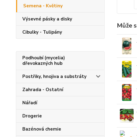
Semena - Květiny
Výsevné pásky a disky
Může s
Cibulky - Tulipány
Podhoubí (mycelia)
dřevokazných hub
Postřiky, hnojiva a substráty
Zahrada - Ostatní
Nářadí
Drogerie
Bazénová chemie