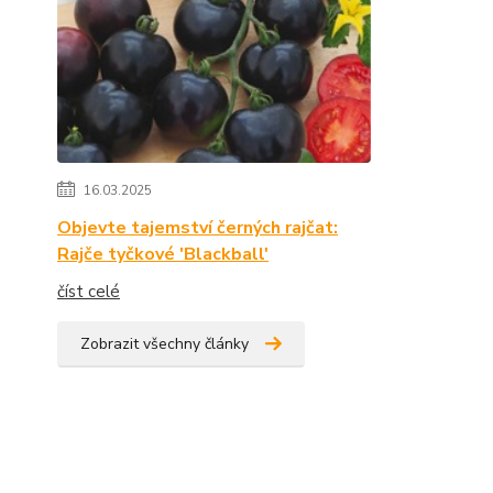
16.03.2025
Objevte tajemství černých rajčat:
Rajče tyčkové 'Blackball'
číst celé
Zobrazit všechny články