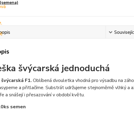
(semena)
popis
Souvisejíc
opis
ška švýcarská jednoduchá
švýcarská F1.
Oblíbená dvouletka vhodná pro výsadbu na záhony
sypeme a přitlačíme. Substrát udržujeme stejnoměrně vlhký a až 
aře a snášejí i přesazování v období květu.
10ks semen