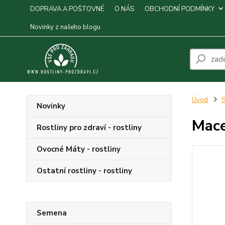
DOPRAVA A POŠTOVNÉ
O NÁS
OBCHODNÍ PODMÍNKY
Novinky z našeho blogu
Úvod
S
Novinky
Mace
Rostliny pro zdraví - rostliny
Ovocné Máty - rostliny
Ostatní rostliny - rostliny
Semena