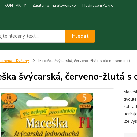
KONTAKTY
Zasíláme i na Slovensko
Hodnocení Aukro
Hledat
emena - Květiny
Maceška švýcarská, červeno-žlutá s okem (semena)
ška švýcarská, červeno-žlutá s
Macešk
dvoule
zahrad
udržuj
lze vys