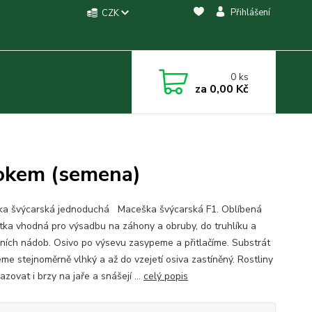
Přihlášení
CZK
0
ks
za
0,00 Kč
 okem (semena)
a švýcarská jednoduchá Maceška švýcarská F1. Oblíbená
tka vhodná pro výsadbu na záhony a obruby, do truhlíku a
ních nádob. Osivo po výsevu zasypeme a přitlačíme. Substrát
eme stejnoměrně vlhký a až do vzejetí osiva zastíněný. Rostliny
azovat i brzy na jaře a snášejí ...
celý popis