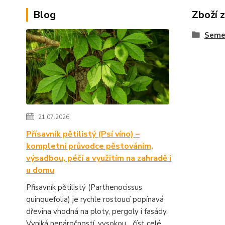
Blog
Zboží 
Seme
21.07.2026
Přísavník pětilistý (Psí víno) –
kompletní průvodce pěstováním,
výsadbou, péčí a využitím na zahradě i
u domu
Přísavník pětilistý (Parthenocissus
quinquefolia) je rychle rostoucí popínavá
dřevina vhodná na ploty, pergoly i fasády.
Vyniká nenáročností, vysokou...
číst celé