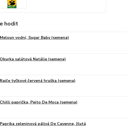
e hodit
Meloun vodní, Sugar Baby (semena)
Okurka salátová Natálie (semena)
Rajče tyčkové červená hruška (semena)
Chilli paprička, Peito De Moca (semena)
Paprika zeleninová pálivá De Cayenne, žlutá