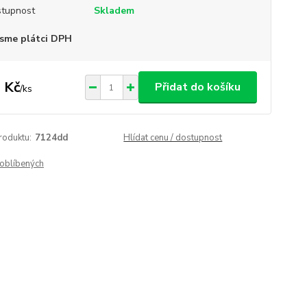
tupnost
Skladem
sme plátci DPH
 Kč
Přidat do košíku
/
ks
roduktu:
7124dd
Hlídat cenu / dostupnost
oblíbených