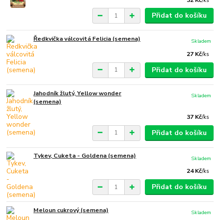
/
ks
Přidat do košíku
Ředkvička válcovitá Felicia (semena)
Skladem
27 Kč
/
ks
Přidat do košíku
Jahodník žlutý, Yellow wonder
Skladem
(semena)
37 Kč
/
ks
Přidat do košíku
Tykev, Cuketa - Goldena (semena)
Skladem
24 Kč
/
ks
Přidat do košíku
Meloun cukrový (semena)
Skladem