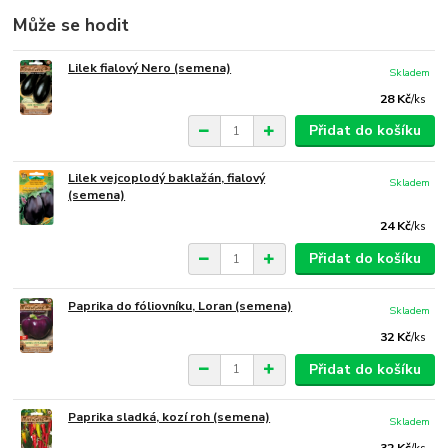
Může se hodit
Lilek fialový Nero (semena)
Skladem
28 Kč
/
ks
Přidat do košíku
Lilek vejcoplodý baklažán, fialový
Skladem
(semena)
24 Kč
/
ks
Přidat do košíku
Paprika do fóliovníku, Loran (semena)
Skladem
32 Kč
/
ks
Přidat do košíku
Paprika sladká, kozí roh (semena)
Skladem
32 Kč