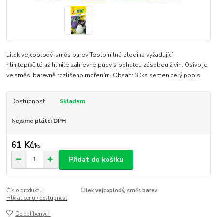
Lilek vejcoplodý, směs barev Teplomilná plodina vyžadující
hlinitopísčité až hlinité záhřevné půdy s bohatou zásobou živin. Osivo je
ve směsi barevně rozlišeno mořením. Obsah: 30ks semen
celý popis
Dostupnost
Skladem
Nejsme plátci DPH
61 Kč
/
ks
Přidat do košíku
Číslo produktu:
Lilek vejcoplodý, směs barev
Hlídat cenu / dostupnost
Do oblíbených