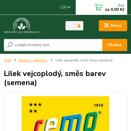
0
ks
CZK
za
0,00 Kč
Menu
Hledat
Úvod
Semena - Zelenina
Lilek vejcoplodý, směs barev (semena)
Lilek vejcoplodý, směs barev
(semena)