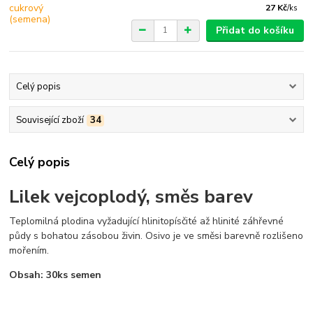
27 Kč
/
ks
Přidat do košíku
Celý popis
Související zboží
34
Celý popis
Lilek vejcoplodý, směs barev
Teplomilná plodina vyžadující hlinitopísčité až hlinité záhřevné
půdy s bohatou zásobou živin. Osivo je ve směsi barevně rozlišeno
mořením.
Obsah: 30ks semen