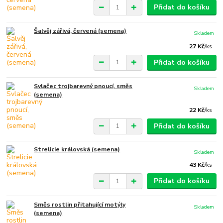
Přidat do košíku
Šalvěj zářivá, červená (semena)
Skladem
27 Kč
/
ks
Přidat do košíku
Svlačec trojbarevný pnoucí, směs
Skladem
(semena)
22 Kč
/
ks
Přidat do košíku
Strelicie královská (semena)
Skladem
43 Kč
/
ks
Přidat do košíku
Směs rostlin přitahující motýly
Skladem
(semena)