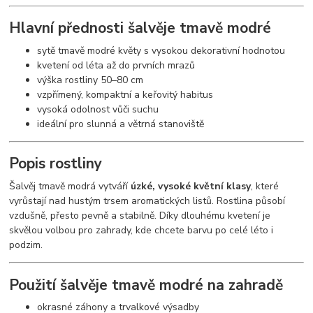
Hlavní přednosti šalvěje tmavě modré
sytě tmavě modré květy s vysokou dekorativní hodnotou
kvetení od léta až do prvních mrazů
výška rostliny 50–80 cm
vzpřímený, kompaktní a keřovitý habitus
vysoká odolnost vůči suchu
ideální pro slunná a větrná stanoviště
Popis rostliny
Šalvěj tmavě modrá vytváří
úzké, vysoké květní klasy
, které
vyrůstají nad hustým trsem aromatických listů. Rostlina působí
vzdušně, přesto pevně a stabilně. Díky dlouhému kvetení je
skvělou volbou pro zahrady, kde chcete barvu po celé léto i
podzim.
Použití šalvěje tmavě modré na zahradě
okrasné záhony a trvalkové výsadby