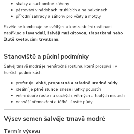
skalky a suchomilné záhony
pěstování v nádobách, truhlících a na balkónech
přírodní zahrady a záhony pro včely a motýly
Skvěle se kombinuje se světlými a kontrastními rostlinami –
například s
levandulí, šalvějí muškátovou, třapatkami nebo
žlutě kvetoucími trvalkami
.
Stanoviště a půdní podmínky
Šalvěj tmavě modrá je nenáročná rostlina, která prospívá i v
horších podmínkách.
preferuje
lehké, propustné a středně úrodné půdy
ideální je
plné slunce
, snese i lehký polostín
velmi dobře roste na suchých, větrných a teplých místech
nesnáší přemokření a těžké, jílovité půdy
Výsev semen šalvěje tmavě modré
Termín výsevu