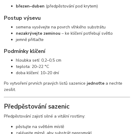
březen–duben
(předpěstování pod krytem)
Postup výsevu
semena vysévejte na povrch vlhkého substrátu
nezakrývejte zeminou
– ke klíčení potřebují světlo
jemně přitlačte
Podmínky klíčení
hloubka setí: 0,2–0,5 cm
teplota: 20–22 °C
doba klíčení: 10–20 dní
Po vytvoření prvních pravých listů sazenice
jednoťte
a nechte
zesílit.
Předpěstování sazenic
Předpěstování zajistí silné a vitální rostliny:
pěstujte na světlém místě
zalévejte mírně, aby substrát nepromokl