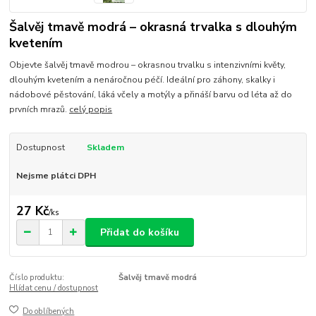
Šalvěj tmavě modrá – okrasná trvalka s dlouhým
kvetením
Objevte šalvěj tmavě modrou – okrasnou trvalku s intenzivními květy,
dlouhým kvetením a nenáročnou péčí. Ideální pro záhony, skalky i
nádobové pěstování, láká včely a motýly a přináší barvu od léta až do
prvních mrazů.
celý popis
Dostupnost
Skladem
Nejsme plátci DPH
27 Kč
/
ks
Přidat do košíku
Číslo produktu:
Šalvěj tmavě modrá
Hlídat cenu / dostupnost
Do oblíbených