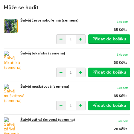
Může se hodit
Šalvěj červenokořenná (semena)
Skladem
35 Kč
/
ks
Přidat do košíku
Šalvěj lékařská (semena)
Skladem
30 Kč
/
ks
Přidat do košíku
Šalvěj muškátová (semena)
Skladem
35 Kč
/
ks
Přidat do košíku
Šalvěj zářivá červená (semena)
Skladem
28 Kč
/
ks