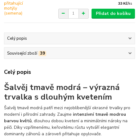
33 Kč
/
ks
Přidat do košíku
Celý popis
Související zboží
39
Celý popis
Šalvěj tmavě modrá – výrazná
trvalka s dlouhým kvetením
Šalvěj tmavě modrá patří mezi nejoblíbenější okrasné trvalky pro
moderní i přírodní zahrady. Zaujme
intenzivní tmavě modrou
barvou květů
, dlouhou dobou kvetení a minimálními nároky na
péči. Díky vzpřímenému, keřovitému růstu vytváří elegantní
dominanty záhonů a zároveň přitahuje opylovače.