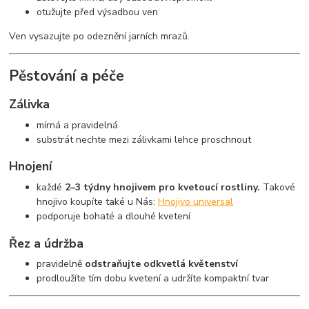
otužujte před výsadbou ven
Ven vysazujte po odeznění jarních mrazů.
Pěstování a péče
Zálivka
mírná a pravidelná
substrát nechte mezi zálivkami lehce proschnout
Hnojení
každé
2–3 týdny hnojivem pro kvetoucí rostliny.
Takové
hnojivo koupíte také u Nás:
Hnojivo universal
podporuje bohaté a dlouhé kvetení
Řez a údržba
pravidelně
odstraňujte odkvetlá květenství
prodloužíte tím dobu kvetení a udržíte kompaktní tvar