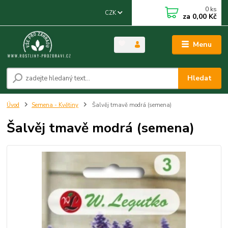
0
ks
CZK
za
0,00 Kč
Menu
Hledat
Úvod
Semena - Květiny
Šalvěj tmavě modrá (semena)
Šalvěj tmavě modrá (semena)