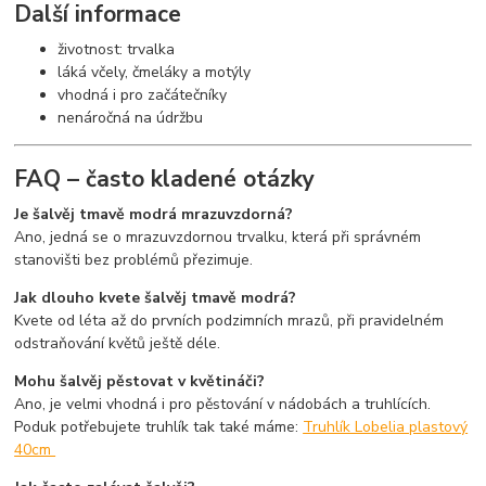
Další informace
životnost: trvalka
láká včely, čmeláky a motýly
vhodná i pro začátečníky
nenáročná na údržbu
FAQ – často kladené otázky
Je šalvěj tmavě modrá mrazuvzdorná?
Ano, jedná se o mrazuvzdornou trvalku, která při správném
stanovišti bez problémů přezimuje.
Jak dlouho kvete šalvěj tmavě modrá?
Kvete od léta až do prvních podzimních mrazů, při pravidelném
odstraňování květů ještě déle.
Mohu šalvěj pěstovat v květináči?
Ano, je velmi vhodná i pro pěstování v nádobách a truhlících.
Poduk potřebujete truhlík tak také máme:
Truhlík Lobelia plastový
40cm