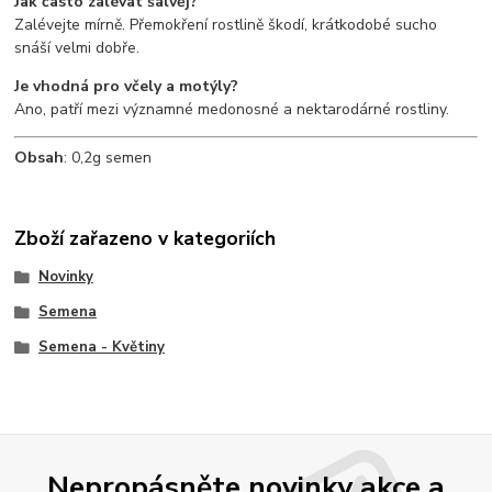
Jak často zalévat šalvěj?
Zalévejte mírně. Přemokření rostlině škodí, krátkodobé sucho
snáší velmi dobře.
Je vhodná pro včely a motýly?
Ano, patří mezi významné medonosné a nektarodárné rostliny.
Obsah
: 0,2g semen
Zboží zařazeno v kategoriích
Novinky
Semena
Semena - Květiny
Nepropásněte novinky akce a