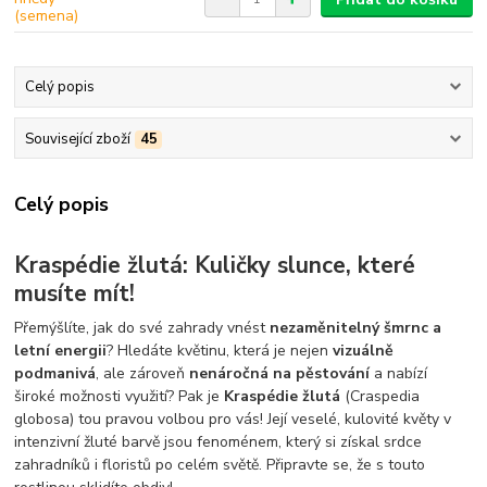
Celý popis
Související zboží
45
Celý popis
Kraspédie žlutá: Kuličky slunce, které
musíte mít!
Přemýšlíte, jak do své zahrady vnést
nezaměnitelný šmrnc a
letní energii
? Hledáte květinu, která je nejen
vizuálně
podmanivá
, ale zároveň
nenáročná na pěstování
a nabízí
široké možnosti využití? Pak je
Kraspédie žlutá
(Craspedia
globosa) tou pravou volbou pro vás! Její veselé, kulovité květy v
intenzivní žluté barvě jsou fenoménem, který si získal srdce
zahradníků i floristů po celém světě. Připravte se, že s touto