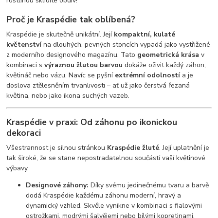
rostlinou sklidíte obdiv!
Proč je Kraspédie tak oblíbená?
Kraspédie je skutečně unikátní. Její
kompaktní, kulaté
květenství
na dlouhých, pevných stoncích vypadá jako vystřižené
z moderního designového magazínu. Tato
geometrická krása
v
kombinaci s
výraznou žlutou barvou
dokáže oživit každý záhon,
květináč nebo vázu. Navíc se pyšní
extrémní odolností
a je
doslova ztělesněním trvanlivosti – ať už jako čerstvá řezaná
květina, nebo jako ikona suchých vazeb.
Kraspédie v praxi: Od záhonu po ikonickou
dekoraci
Všestrannost je silnou stránkou
Kraspédie žluté
. Její uplatnění je
tak široké, že se stane nepostradatelnou součástí vaší květinové
výbavy.
Designové záhony:
Díky svému jedinečnému tvaru a barvě
dodá Kraspédie každému záhonu moderní, hravý a
dynamický vzhled. Skvěle vynikne v kombinaci s fialovými
ostrožkami, modrými šalvějemi nebo bílými kopretinami.