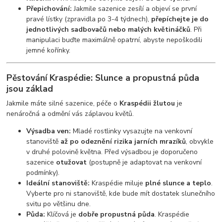
Přepichování:
Jakmile sazenice zesílí a objeví se první
pravé lístky (zpravidla po 3-4 týdnech),
přepíchejte je do
jednotlivých sadbovačů nebo malých květináčků
. Při
manipulaci buďte maximálně opatrní, abyste nepoškodili
jemné kořínky.
Pěstování Kraspédie: Slunce a propustná půda
jsou základ
Jakmile máte silné sazenice, péče o
Kraspédii žlutou
je
nenáročná a odmění vás záplavou květů.
Výsadba ven:
Mladé rostlinky vysazujte na venkovní
stanoviště
až po odeznění rizika jarních mrazíků
, obvykle
v druhé polovině května. Před výsadbou je doporučeno
sazenice
otužovat
(postupně je adaptovat na venkovní
podmínky).
Ideální stanoviště:
Kraspédie miluje
plné slunce a teplo
.
Vyberte pro ni stanoviště, kde bude mít dostatek slunečního
svitu po většinu dne.
Půda:
Klíčová je
dobře propustná půda
. Kraspédie