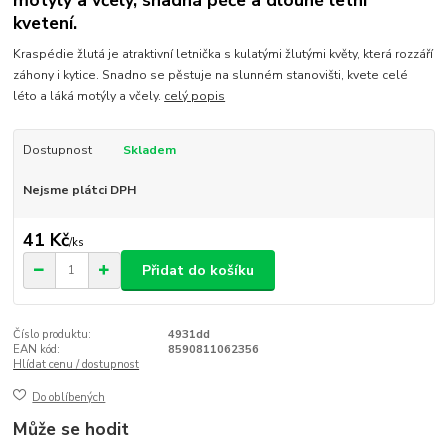
motýly a včely, snadná péče a dlouhé letní
kvetení.
Kraspédie žlutá je atraktivní letnička s kulatými žlutými květy, která rozzáří
záhony i kytice. Snadno se pěstuje na slunném stanovišti, kvete celé
léto a láká motýly a včely.
celý popis
Dostupnost
Skladem
Nejsme plátci DPH
41 Kč
/
ks
Přidat do košíku
Číslo produktu:
4931dd
EAN kód:
8590811062356
Hlídat cenu / dostupnost
Do oblíbených
Může se hodit