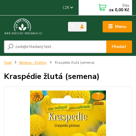
0
ks
CZK
za
0,00 Kč
Menu
Hledat
Úvod
Semena - Květiny
Kraspédie žlutá (semena)
Kraspédie žlutá (semena)