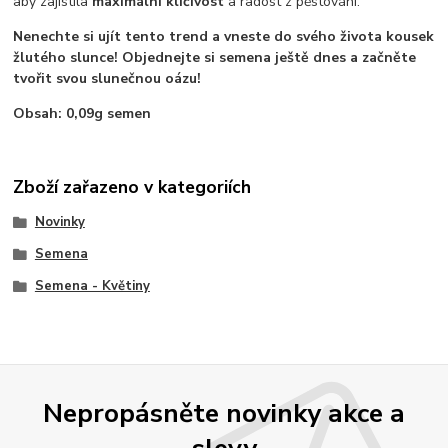
aby zajistila
maximální klíčivost
a radost z pěstování.
Nenechte si ujít tento trend a vneste do svého života kousek
žlutého slunce! Objednejte si semena ještě dnes a začněte
tvořit svou slunečnou oázu!
Obsah: 0,09g semen
Zboží zařazeno v kategoriích
Novinky
Semena
Semena - Květiny
Nepropásněte novinky akce a
slevy