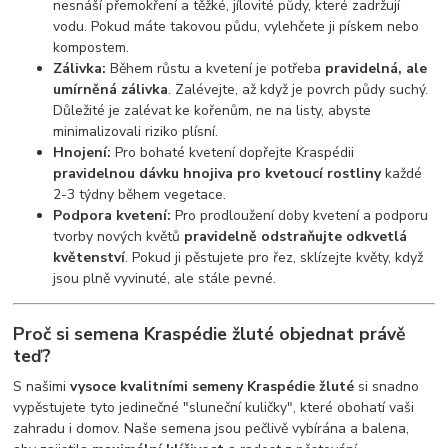
nesnáší přemokření a těžké, jílovité půdy, které zadržují
vodu. Pokud máte takovou půdu, vylehčete ji pískem nebo
kompostem.
Zálivka:
Během růstu a kvetení je potřeba
pravidelná, ale
umírněná zálivka
. Zalévejte, až když je povrch půdy suchý.
Důležité je zalévat ke kořenům, ne na listy, abyste
minimalizovali riziko plísní.
Hnojení:
Pro bohaté kvetení dopřejte Kraspédii
pravidelnou dávku hnojiva pro kvetoucí rostliny
každé
2-3 týdny během vegetace.
Podpora kvetení:
Pro prodloužení doby kvetení a podporu
tvorby nových květů
pravidelně odstraňujte odkvetlá
květenství
. Pokud ji pěstujete pro řez, sklízejte květy, když
jsou plně vyvinuté, ale stále pevné.
Proč si semena Kraspédie žluté objednat právě
teď?
S našimi
vysoce kvalitními semeny Kraspédie žluté
si snadno
vypěstujete tyto jedinečné "sluneční kuličky", které obohatí vaši
zahradu i domov. Naše semena jsou pečlivě vybírána a balena,