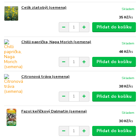
Celík zlatobýl (semena)
Skladem
35 Kč
/
ks
Přidat do košíku
Chilli paprička, Naga Morich (semena)
Skladem
46 Kč
/
ks
Přidat do košíku
Citronová tráva (semena)
Skladem
38 Kč
/
ks
Přidat do košíku
Fazol keříčkový Dalmatin (semena)
Skladem
30 Kč
/
ks
Přidat do košíku