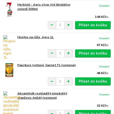
Herbicid - Agro stop rtd likvidátor
Skladem
zeleně 500ml
149 Kč
/
ks
Přidat do košíku
Hnojivo na růže, Agro 1L
Skladem
97 Kč
/
ks
Přidat do košíku
Paprika k rychlení, Garnet F1 (semena)
Skladem
46 Kč
/
ks
Přidat do košíku
Aksamitník rozkladitý plnokvětý
Skladem
oranžovo-hnědý (semena)
32 Kč
/
ks
Přidat do košíku