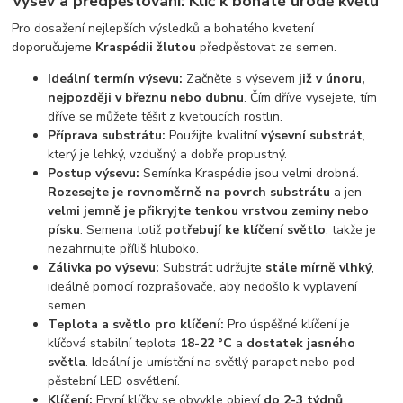
Výsev a předpěstování: Klíč k bohaté úrodě květů
Pro dosažení nejlepších výsledků a bohatého kvetení
doporučujeme
Kraspédii žlutou
předpěstovat ze semen.
Ideální termín výsevu:
Začněte s výsevem
již v únoru,
nejpozději v březnu nebo dubnu
. Čím dříve vysejete, tím
dříve se můžete těšit z kvetoucích rostlin.
Příprava substrátu:
Použijte kvalitní
výsevní substrát
,
který je lehký, vzdušný a dobře propustný.
Postup výsevu:
Semínka Kraspédie jsou velmi drobná.
Rozesejte je rovnoměrně na povrch substrátu
a jen
velmi jemně je přikryjte tenkou vrstvou zeminy nebo
písku
. Semena totiž
potřebují ke klíčení světlo
, takže je
nezahrnujte příliš hluboko.
Zálivka po výsevu:
Substrát udržujte
stále mírně vlhký
,
ideálně pomocí rozprašovače, aby nedošlo k vyplavení
semen.
Teplota a světlo pro klíčení:
Pro úspěšné klíčení je
klíčová stabilní teplota
18-22 °C
a
dostatek jasného
světla
. Ideální je umístění na světlý parapet nebo pod
pěstební LED osvětlení.
Klíčení:
První klíčky se obvykle objeví
do 2-3 týdnů
.