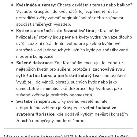
Květináče a terasy:
Chcete ozvláštnit terasu nebo balkon?
Vysaďte Kraspédii do květináčů! Její vzpřímený růst a
netradiční květy vytvoří originální solitér nebo zajímavou
součást smíšených výsadeb.
Kytice a aranžmá:
Jako
řezaná květina
je Kraspédie
hvězda! Její stonky jsou pevné a květy vydrží ve váze dlouho
svěží, což z ní dělá ideální volbu pro jakékoli květinové
aranžmá – od jednoduchých lučních kytic po sofistikované
moderní kompozice.
Sušené dekorace:
Zde Kraspédie exceluje! Je jednou z
nejlepších květin pro
sušení
, protože si
zachovává svou
sytě žlutou barvu a perfektní kulatý tvar
i po usušení.
Využijte ji do věnců, obrazů, suchých kytic nebo jako
samostatné minimalistické dekorace. Její životnost jako
sušené květiny je prakticky neomezená.
Svatební inspirace:
Díky svému veselému, ale
elegantnímu vzhledu je Kraspédie
velmi žádaná ve
svatební floristice
, kde dodává kyticím nevěst i korsážím
ženichů neobyčejný, moderní šmrnc.